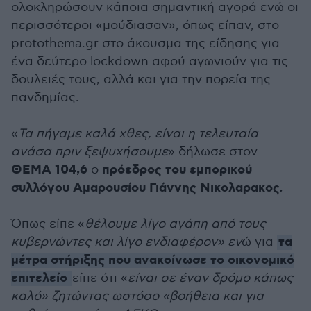
ολοκληρώσουν κάποια σημαντική αγορά ενώ οι
περισσότεροι «μούδιασαν», όπως είπαν, στο
protothema.gr στο άκουσμα της είδησης για
ένα δεύτερο lockdown αφού αγωνιούν για τις
δουλειές τους, αλλά και για την πορεία της
πανδημίας.
«
Τα πήγαμε καλά χθες, είναι η τελευταία
ανάσα πριν ξεψυχήσουμε
» δήλωσε στον
ΘΕΜΑ 104,6
πρόεδρος του εμπορικού
ο
συλλόγου Αμαρουσίου Γιάννης Νικολαρακος.
Όπως είπε «
θέλουμε λίγο αγάπη από τους
τα
κυβερνώντες και λίγο ενδιαφέρον» εν
ώ για
μέτρα στήριξης που ανακοίνωσε το οικονομικό
επιτελείο
είπε ότι «
είναι σε έναν δρόμο κάπως
καλό» ζητώντας ωστόσο «βοήθεια και για