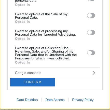
personal data.
grant or deny consent to Google and its third-party tags to
Opted In
use your data for below specified purposes in below Google
consent section.
I want to opt-out of the Sale of my
Personal Data.
Opted In
I want to opt-out of processing my
Personal Data for Targeted Advertising.
Opted In
I want to opt-out of Collection, Use,
Retention, Sale, and/or Sharing of my
Personal Data that Is Unrelated with the
Purposes for which it was collected.
Opted In
Google consents
CONFIRM
Αστυνομίας
Την ίδια ώρα στελέχη της
,
σύμφωνα με τον Ελεύθερο Τύπο, φοβούνται
εικόνες αλά Παρίσι και Λονδίνο
τις επόμενες
Data Deletion
Data Access
Privacy Policy
ώρες με «μεγάλη φυγή» από την Αθήνα για την
επαρχία.