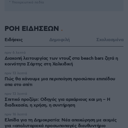
* Υποχρεωτικά πεδία
ΡΟΗ ΕΙΔΗΣΕΩΝ
Ειδήσεις
Δημοφιλή
Σχολιασμένα
πριν 6 λεπτά
Διακοπή λειτουργίας των ντουζ στα beach bars ζητά η
κοινότητα Σάρτης στη Χαλκιδική
πριν 13 λεπτά
Πώς θα κάνουμε μια περιποίηση προσώπου επιπέδου
σπα στο σπίτι
πριν 13 λεπτά
Σπιτικό προζύμι: Οδηγός για αρχάριους και μη – Η
διαδικασία, η χρήση, η συντήρηση
πριν 16 λεπτά
Ελπίδα για τη Δημοκρατία: Νέα αποχώρηση με αιχμές
για «απολυταρχικά προσωποπαγές διευθυντήριο