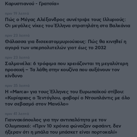
Καρυστιανού - Γρατσία»
πριν 19 λεπτά
Πώς ο Μέγας Αλέξανδρος συνέτριψε τους Ιλλυριούς:
Οι μεγάλες νίκες του Έλληνα στρατηλάτη στα Βαλκάνια
πριν 23 λεπτά
Θάλασσα για δισεκατομμυριούχους: Πώς θα κινηθεί η
αγορά των υπερπολυτελών γιοτ έως το 2032
πριν 23 λεπτά
Σαλμονέλα: 6 τρόφιμα που χρειάζονται τη μεγαλύτερη
προσοχή – Τα λάθη στην κουζίνα που αυξάνουν τον
κίνδυνο
πριν 35 λεπτά
Η «Marca» για τους Έλληνες του Ευρωπαϊκού στίβου:
«Κυρίαρχος ο Τεντόγλου, φαβορί ο Ντουπλάντις με όλο
τον σεβασμό στον Μανόλο»
πριν 41 λεπτά
Γιαννακόπουλος για την αντιπαλότητα με τον
Ολυμπιακό: «Πριν 10 χρόνια φώναζαν οφσάιντ, δεν
ήξεραν ότι η μπάλα του μπάσκετ είναι πορτοκαλί»