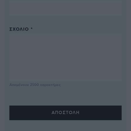
ΣΧΌΛΙΟ *
Απομένουν
2500
χαρακτήρες