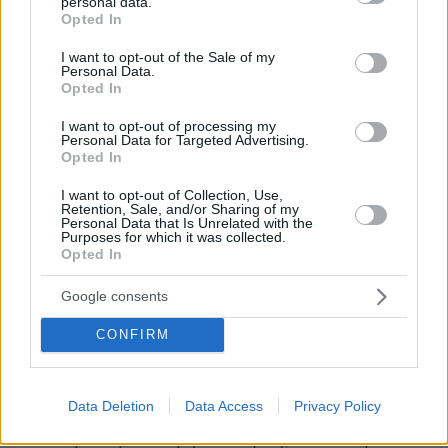
personal data.
grant or deny consent to Google and its third-party tags to
Opted In
use your data for below specified purposes in below Google
consent section.
I want to opt-out of the Sale of my
Personal Data.
Νίκος Σύψας στον ΘΕΜΑ 104,6: Έτσι άνοιξαν
Opted In
οι πύλες της κολάσεως στην Ιταλία
I want to opt-out of processing my
Personal Data for Targeted Advertising.
Για
«παρανόηση ότι τελείωσε η επιδημία»
Opted In
ΘΕΜΑ 104,6
έκανε λόγο στον
ο καθηγητής
I want to opt-out of Collection, Use,
Λοιμωξιολογίας
Νίκος Σύψας
με αφορμή τις
Retention, Sale, and/or Sharing of my
Personal Data that Is Unrelated with the
εικόνες από την Αγία Παρασκευή.
Purposes for which it was collected.
Opted In
«
Είναι τέραστιο λάθος αυτό. Ο ιός είναι εδώ
Google consents
και μπορεί να συνεχίσει στην κοινότητα. Ο
δείκτης R0 (σ.σ. ο δείκτης διασποράς του
CONFIRM
κορωνοϊού) μπορεί να φτάσει το 2,5 σε ημέρες,
δεν θέλει πολύ χρόνο
»
είπε ο κ. Σύψας.
Data Deletion
Data Access
Privacy Policy
«
Δεν χρειάζεται εφησυχασμός, δεν επιτρέπεται