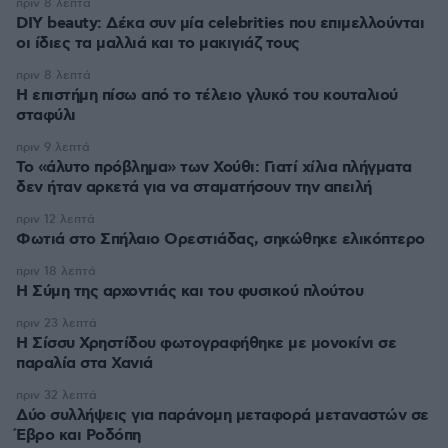
πριν 8 λεπτά
DIY beauty: Δέκα συν μία celebrities που επιμελλούνται
οι ίδιες τα μαλλιά και το μακιγιάζ τους
πριν 8 λεπτά
Η επιστήμη πίσω από το τέλειο γλυκό του κουταλιού
σταφύλι
πριν 9 λεπτά
Το «άλυτο πρόβλημα» των Χούθι: Γιατί χίλια πλήγματα
δεν ήταν αρκετά για να σταματήσουν την απειλή
πριν 12 λεπτά
Φωτιά στο Σπήλαιο Ορεστιάδας, σηκώθηκε ελικόπτερο
πριν 18 λεπτά
Η Σύμη της αρχοντιάς και του φυσικού πλούτου
πριν 23 λεπτά
Η Σίσσυ Χρηστίδου φωτογραφήθηκε με μονοκίνι σε
παραλία στα Χανιά
πριν 32 λεπτά
Δύο συλλήψεις για παράνομη μεταφορά μεταναστών σε
Έβρο και Ροδόπη