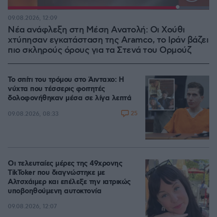
Loaded
:
100.00%
09.08.2026, 12:09
Νέα ανάφλεξη στη Μέση Ανατολή: Οι Χούθι
χτύπησαν εγκατάσταση της Aramco, το Ιράν βάζει
πιο σκληρούς όρους για τα Στενά του Ορμούζ
Το σπίτι του τρόμου στο Άινταχο: Η
νύχτα που τέσσερις φοιτητές
δολοφονήθηκαν μέσα σε λίγα λεπτά
25
09.08.2026, 08:33
Οι τελευταίες μέρες της 49χρονης
TikToker που διαγνώστηκε με
Αλτσχάιμερ και επέλεξε την ιατρικώς
υποβοηθούμενη αυτοκτονία
09.08.2026, 12:07