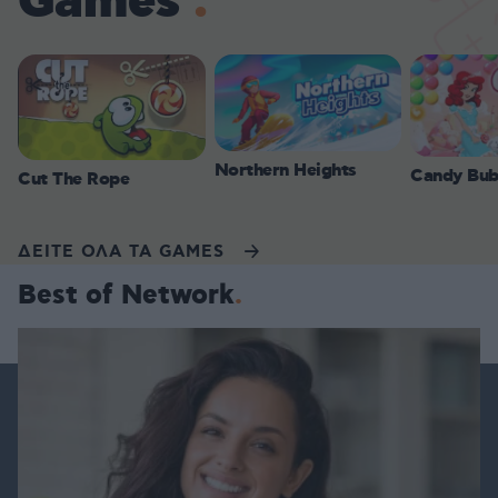
Games
Northern Heights
Candy Bub
Cut The Rope
ΔΕΙΤΕ ΟΛΑ ΤΑ GAMES
Best of Network