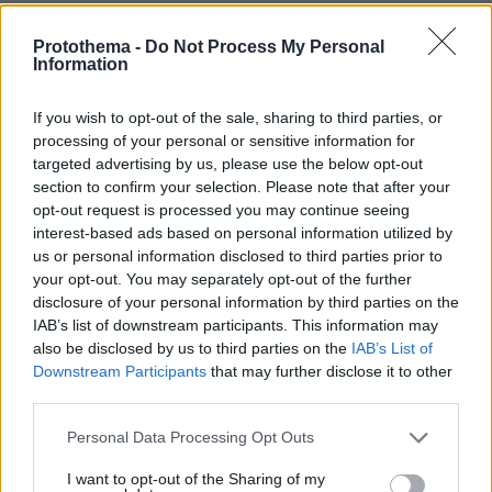
Face Mapping: Τι σημαίνουν τα σπυράκια σε
συγκεκριμένα σημεία του προσώπου;
Protothema -
Do Not Process My Personal
Information
πριν 25 λεπτά
Απεγκλωβισμός τραυματισμένου 18χρονου Ρουμάνου
από δύσβατο σημείο στη Θάσο
If you wish to opt-out of the sale, sharing to third parties, or
processing of your personal or sensitive information for
πριν 30 λεπτά
targeted advertising by us, please use the below opt-out
Ένοπλοι αυτονομιστές απειλούν τουρίστες και
section to confirm your selection. Please note that after your
αγοραστές κατοικιών στην Κορσική: «Μείνετε στα
opt-out request is processed you may continue seeing
σπίτια σας», δείτε βίντεο
interest-based ads based on personal information utilized by
us or personal information disclosed to third parties prior to
ΔΕΙΤΕ ΟΛΕΣ ΤΙΣ ΕΙΔΗΣΕΙΣ
your opt-out. You may separately opt-out of the further
disclosure of your personal information by third parties on the
IAB’s list of downstream participants. This information may
also be disclosed by us to third parties on the
IAB’s List of
Downstream Participants
that may further disclose it to other
ΤΑ ΠΙΟ ΔΗΜΟΦΙΛΗ
third parties.
Please note that this website/app uses one or more Google
Personal Data Processing Opt Outs
services and may gather and store information including but
not limited to your visit or usage behaviour. You may click to
I want to opt-out of the Sharing of my