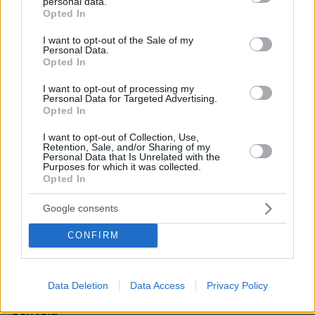
personal data.
grant or deny consent to Google and its third-party tags to
Opted In
use your data for below specified purposes in below Google
consent section.
I want to opt-out of the Sale of my
Personal Data.
Opted In
I want to opt-out of processing my
Personal Data for Targeted Advertising.
Opted In
I want to opt-out of Collection, Use,
Retention, Sale, and/or Sharing of my
Personal Data that Is Unrelated with the
Purposes for which it was collected.
Opted In
Google consents
CONFIRM
07.08.2026, 13:17
Ο οδηγός του φορτηγού περιγράφει πώς έγινε το
τροχαίο με τους νεκρούς μάνα και γιο στις Σέρρες,
Data Deletion
Data Access
Privacy Policy
η 43χρονη και ο 21χρονος πήγαιναν μαζί για