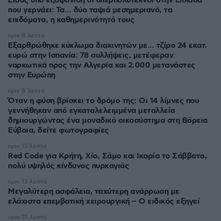
Είδος υπό εξαφάνιση οι υπερπολύτεκνοι στην Ελλάδα
που γερνάει: Τα... δύο ταψιά μεσημεριανό, τα
επιδόματα, η καθημερινότητά τους
πριν 8 λεπτά
Εξαρθρώθηκε κύκλωμα διακινητών με... τζίρο 24 εκατ.
ευρώ στην Ισπανία: 78 συλλήψεις, μετέφεραν
ναρκωτικά προς την Αλγερία και 2.000 μετανάστες
στην Ευρώπη
πριν 8 λεπτά
Όταν η φύση βρίσκει το δρόμο της: Οι 14 λίμνες που
γεννήθηκαν από εγκαταλελειμμένα μεταλλεία
δημιουργώντας ένα μοναδικό οικοσύστημα στη Βόρεια
Εύβοια, δείτε φωτογραφίες
πριν 13 λεπτά
Red Code για Κρήτη, Χίο, Σάμο και Ικαρία το Σάββατο,
πολύ υψηλός κίνδυνος πυρκαγιάς
πριν 13 λεπτά
Μεγαλύτερη ασφάλεια, ταχύτερη ανάρρωση με
ελάχιστα επεμβατική χειρουργική – Ο ειδικός εξηγεί
πριν 21 λεπτά