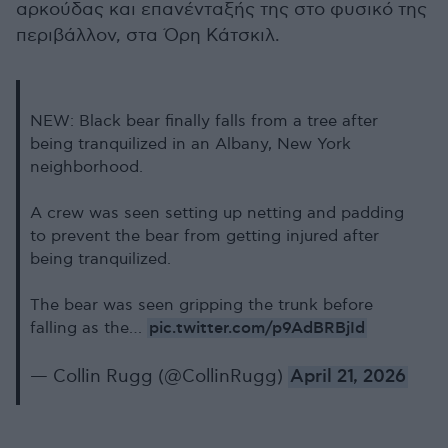
αρκούδας και επανένταξής της στο φυσικό της
περιβάλλον, στα Όρη Κάτσκιλ.
NEW: Black bear finally falls from a tree after
being tranquilized in an Albany, New York
neighborhood.
A crew was seen setting up netting and padding
to prevent the bear from getting injured after
being tranquilized.
The bear was seen gripping the trunk before
pic.twitter.com/p9AdBRBjId
falling as the…
— Collin Rugg (@CollinRugg)
April 21, 2026