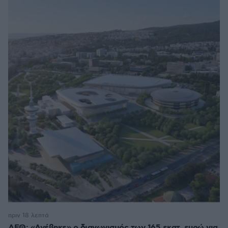
πριν 18 λεπτά
ΔΕΘ: «Ανέβηκε» ο διαγωνισμός των 165 εκατ. ευρώ για