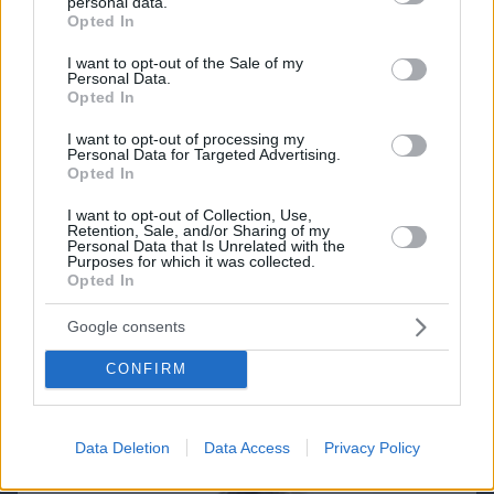
personal data.
grant or deny consent to Google and its third-party tags to
Opted In
use your data for below specified purposes in below Google
consent section.
I want to opt-out of the Sale of my
Personal Data.
Opted In
I want to opt-out of processing my
Personal Data for Targeted Advertising.
Opted In
I want to opt-out of Collection, Use,
Retention, Sale, and/or Sharing of my
Personal Data that Is Unrelated with the
Purposes for which it was collected.
Opted In
Google consents
07.08.2026, 18:31
Καρκίνος παχέος εντέρου: Το απλό τεστ που
CONFIRM
συνδέθηκε με 50% λιγότερους θανάτους – Το
παράδειγμα της Ισπανίας
Data Deletion
Data Access
Privacy Policy