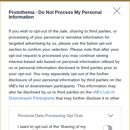
Protothema -
Do Not Process My Personal
Information
If you wish to opt-out of the sale, sharing to third parties, or
processing of your personal or sensitive information for
Northern Heights
Candy Bub
Cut The Rope
targeted advertising by us, please use the below opt-out
section to confirm your selection. Please note that after your
opt-out request is processed you may continue seeing
ΔΕΙΤΕ ΟΛΑ ΤΑ GAMES
interest-based ads based on personal information utilized by
us or personal information disclosed to third parties prior to
your opt-out. You may separately opt-out of the further
disclosure of your personal information by third parties on the
Best of Network
IAB’s list of downstream participants. This information may
also be disclosed by us to third parties on the
IAB’s List of
Downstream Participants
that may further disclose it to other
third parties.
Please note that this website/app uses one or more Google
Personal Data Processing Opt Outs
services and may gather and store information including but
not limited to your visit or usage behaviour. You may click to
I want to opt-out of the Sharing of my