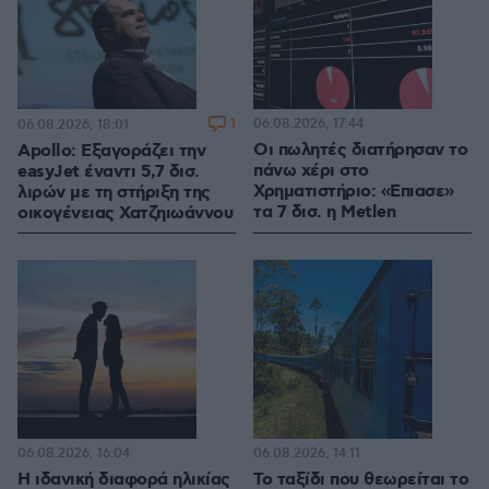
1
06.08.2026, 17:44
06.08.2026, 18:01
Οι πωλητές διατήρησαν το
Apollo: Εξαγοράζει την
πάνω χέρι στο
easyJet έναντι 5,7 δισ.
Χρηματιστήριο: «Επιασε»
λιρών με τη στήριξη της
τα 7 δισ. η Metlen
οικογένειας Χατζηιωάννου
06.08.2026, 16:04
06.08.2026, 14:11
Η ιδανική διαφορά ηλικίας
Το ταξίδι που θεωρείται το