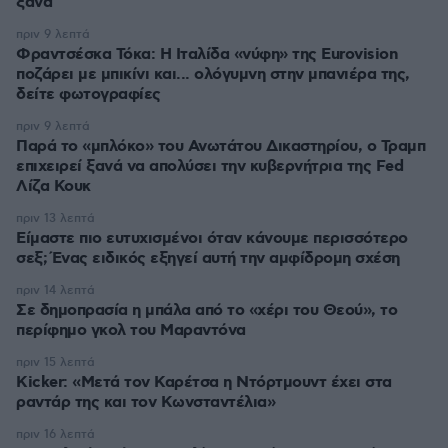
ξανά
πριν 9 λεπτά
Φραντσέσκα Τόκα: Η Ιταλίδα «νύφη» της Eurovision
ποζάρει με μπικίνι και... ολόγυμνη στην μπανιέρα της,
δείτε φωτογραφίες
πριν 9 λεπτά
Παρά το «μπλόκο» του Ανωτάτου Δικαστηρίου, ο Τραμπ
επιχειρεί ξανά να απολύσει την κυβερνήτρια της Fed
Λίζα Κουκ
πριν 13 λεπτά
Είμαστε πιο ευτυχισμένοι όταν κάνουμε περισσότερο
σεξ; Ένας ειδικός εξηγεί αυτή την αμφίδρομη σχέση
πριν 14 λεπτά
Σε δημοπρασία η μπάλα από το «χέρι του Θεού», το
περίφημο γκολ του Μαραντόνα
πριν 15 λεπτά
Kicker: «Μετά τον Καρέτσα η Ντόρτμουντ έχει στα
ραντάρ της και τον Κωνσταντέλια»
πριν 16 λεπτά