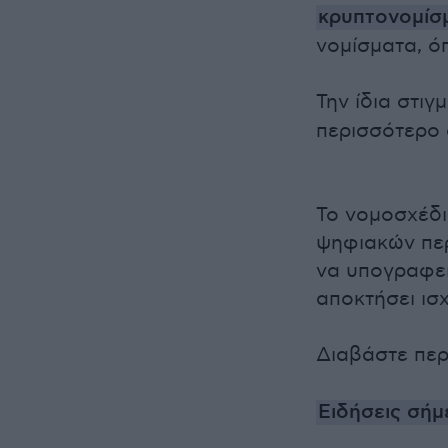
κρυπτονομί
νομίσματα, ό
Την ίδια στιγ
περισσότερο 
Το νομοσχέδι
ψηφιακών περ
να υπογραφεί
αποκτήσει ισ
Διαβάστε πε
Ειδήσεις σήμ