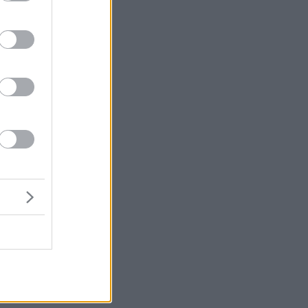
μή
ένα