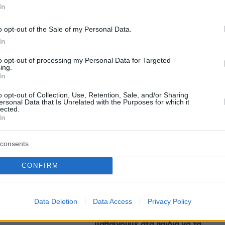
In
o opt-out of the Sale of my Personal Data.
protothema.gr στο Google News
ο
και μάθετε πρώτοι όλες
In
to opt-out of processing my Personal Data for Targeted
ing.
Ειδήσεις
ελευταίες
από την Ελλάδα και τον Κόσμο, τη στιγ
In
Protothema.gr
 στο
o opt-out of Collection, Use, Retention, Sale, and/or Sharing
ersonal Data that Is Unrelated with the Purposes for which it
lected.
In
consents
Ειδήσεις
Δημοφιλή
Σχολιασμ
ΣΕΩΝ
CONFIRM
γιγαντιαίο ρομπότ του έμεινε και
ραυματίες σε
«τρομάζει» τους γείτονες
θι στη νότια
Data Deletion
Data Access
Privacy Policy
07.08.2026, 00:30
Παιδιά και κατοικίδια: Πώς
μαθαίνουμε στα παιδιά να τα