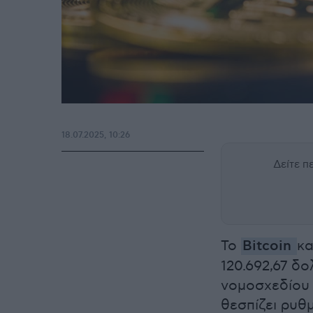
18.07.2025, 10:26
Δείτε 
Το
Bitcoin
κα
120.692,67 δο
νομοσχεδίου
θεσπίζει ρυθμ