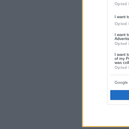
Opted 
I want t
Ακολουθήστε τ
Opted 
τις ειδήσεις
I want 
Advertis
Δείτε όλες τις τ
Opted 
που συμβαίνουν,
I want t
of my P
was col
Opted 
Google 
ΡΟΗ ΕΙΔΗ
πριν 8 λεπτά
Τουλάχιστον 11 τ
επιθέσεις των Χού
Σαουδική Αραβία