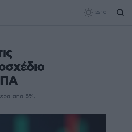
25
°C
τις
μοσχέδιο
ΗΠΑ
τερο από 5%,