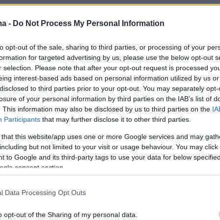
έβαλε να σκοτώσει τον Πολωνό, για να μην
διά» - H απολογία του Βούλγαρου που «καίει»
ma -
Do Not Process My Personal Information
ύζυγο του καθηγητή
to opt-out of the sale, sharing to third parties, or processing of your per
formation for targeted advertising by us, please use the below opt-out s
es, Germanwings, Malaysia Airlines: Όταν πιλότ
r selection. Please note that after your opt-out request is processed y
eing interest-based ads based on personal information utilized by us or
ροπλάνα τους και «σημάδεψαν» την ιστορία
disclosed to third parties prior to your opt-out. You may separately opt-
losure of your personal information by third parties on the IAB’s list of
ό η παράνομη σχέση που αποκάλυψε η kiss c
. This information may also be disclosed by us to third parties on the
IA
Participants
that may further disclose it to other third parties.
 Το τρίτο πρόσωπο στο viral βίντεο και τα
πρωταγωνιστών
 that this website/app uses one or more Google services and may gath
including but not limited to your visit or usage behaviour. You may click 
 to Google and its third-party tags to use your data for below specifi
ogle consent section.
l Data Processing Opt Outs
o opt-out of the Sharing of my personal data.