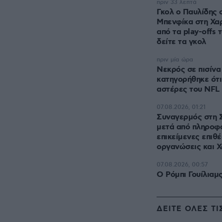
πριν 33 λεπτά
Γκολ ο Παυλίδης 
Μπενφίκα στη Χαρ
από τα play-offs 
δείτε τα γκολ
πριν μία ώρα
Νεκρός σε πισίνα
κατηγορήθηκε ότ
αστέρες του NFL
07.08.2026, 01:21
Συναγερμός στη 
μετά από πληροφο
επικείμενες επιθέ
οργανώσεις και Χ
07.08.2026, 00:57
Ο Ρόμπι Γουίλιαμ
ΔΕΙΤΕ ΟΛΕΣ ΤΙ