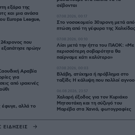
σέβονται
στη εξάρα της
τς και μια ανάσα
07.08.2026, 00:17
του Europa League,
Στο νοσοκομείο 30χρονη μετά από
πτώση από τη γέφυρα της Χαλκίδα
07.08.2026, 00:10
 24χρονος που
Λίσι μετά την ήττα του ΠΑΟΚ: «Με
ι εξαπάτησε πρώην
περισσότερη σοβαρότητα θα
παίρναμε κάτι καλύτερο»
07.08.2026, 00:03
Σαουδική Αραβία
Βλάβη, ατύχημα ή πρόβλημα στο
ρίες για
ταξίδι; Η κάλυψη που πολλοί αγνοο
σεις από ιρακινές
ούθι
06.08.2026, 23:57
Χαλαρή έξοδος για τον Κυριάκο
Μητσοτάκη και τη σύζυγό του
ς έφυγε, αλλά το
Μαρέβα στα Χανιά, φωτογραφίες
Σ ΕΙΔΗΣΕΙΣ