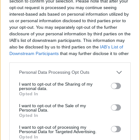
section to confirm your selection. Please note that after your
ΠΑΝΤΕΛΗΣ ΔΙΑΜΑΝΤΟΠΟΥΛΟΣ
opt-out request is processed you may continue seeing
Δυο διαφωνίες και οι ενδεκαδάτοι
interest-based ads based on personal information utilized by
του Ολυμπιακού
us or personal information disclosed to third parties prior to
8
09.08.2026, 08:27
your opt-out. You may separately opt-out of the further
disclosure of your personal information by third parties on the
IAB’s list of downstream participants. This information may
also be disclosed by us to third parties on the
IAB’s List of
Downstream Participants
that may further disclose it to other
third parties.
Please note that this website/app uses one or more Google
Personal Data Processing Opt Outs
services and may gather and store information including but
not limited to your visit or usage behaviour. You may click to
I want to opt-out of the Sharing of my
personal data.
grant or deny consent to Google and its third-party tags to
Opted In
use your data for below specified purposes in below Google
consent section.
I want to opt-out of the Sale of my
Personal Data.
Opted In
I want to opt-out of processing my
Personal Data for Targeted Advertising.
Opted In