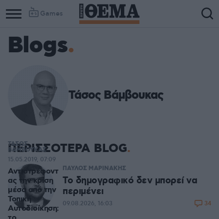
Games
Blogs
Τάσος Βάμβουκας
ΤΑΣΟΣ
ΠΕΡΙΣΣΟΤΕΡΑ BLOG
ΒΑΜΒΟΥΚΑΣ
15.05.2019, 07:09
ΠΑΥΛΟΣ ΜΑΡΙΝΑΚΗΣ
Αντιστρέφοντ
Το δημογραφικό δεν μπορεί να
ας την κρίση
μέσα από την
περιμένει
Τοπική
34
09.08.2026, 16:03
Αυτοδιοίκηση:
το