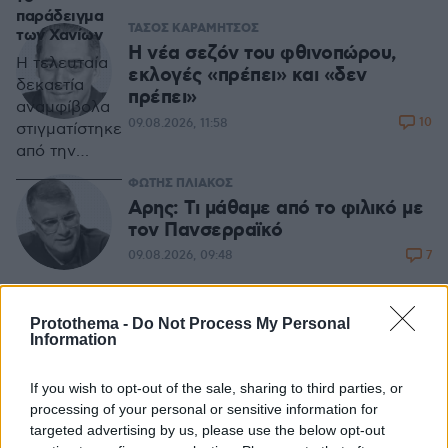
παράδειγμα
ΤΑΣΟΣ ΚΑΡΑΜΗΤΣΟΣ
των Χανίων
Η νέα σεζόν του φθινοπώρου,
Η τελευταία
εκλογές «πρέπει» και «δεν
δεκαετία
πρέπει»
αναμφίβολα
10
09.08.2026, 11:58
στιγματίστηκε
από την
οικονομική
ΦΩΤΗΣ ΠΛΙΑΚΟΣ
κρίση, οι
Αρης: Τι μάθαμε από το φιλικό με
συνέπειες
τον Πανσερραϊκό
της οποίας
7
09.08.2026, 09:48
άλλαξαν
ριζικά τα
δεδομένα για
ΔΡ ΘΕΟΔΩΡΑ ΠΑΠΑΔΟΠΟΥΛΟΥ ΧΑΜΟΥΖΑ
Protothema -
Do Not Process My Personal
τη λειτουργία
Information
Απευαισθητοποίηση! Η νέα
του κράτους
παγκόσμια μάστιγα
και των
If you wish to opt-out of the sale, sharing to third parties, or
13
μηχανισμών
09.08.2026, 09:36
processing of your personal or sensitive information for
του.
targeted advertising by us, please use the below opt-out