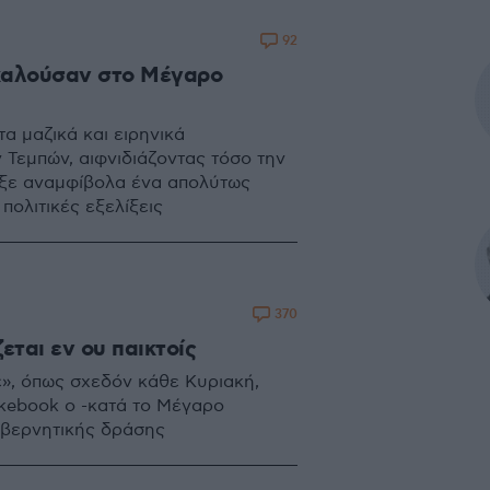
92
ν καλούσαν στο Μέγαρο
α μαζικά και ειρηνικά
 Τεμπών, αιφνιδιάζοντας τόσο την
ρξε αναμφίβολα ένα απολύτως
πολιτικές εξελίξεις
370
ζεται εν ου παικτοίς
», όπως σχεδόν κάθε Κυριακή,
kebook ο -κατά το Μέγαρο
υβερνητικής δράσης