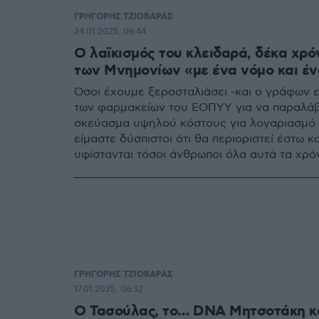
ΓΡΗΓΟΡΗΣ ΤΖΙΟΒΑΡΑΣ
24.01.2025, 06:44
Ο λαϊκισμός του κλειδαρά, δέκα χρ
των Μνημονίων «με ένα νόμο και έ
Όσοι έχουμε ξεροσταλιάσει -και ο γράφων ε
των φαρμακείων του ΕΟΠΥΥ για να παραλά
σκεύασμα υψηλού κόστους για λογαριασμό δ
είμαστε δύσπιστοι ότι θα περιοριστεί έστω κ
υφίστανται τόσοι άνθρωποι όλα αυτά τα χρόν
Γεωργιάδης διάγει την τρίτη κατά σειράν θη
ΓΡΗΓΟΡΗΣ ΤΖΙΟΒΑΡΑΣ
17.01.2025, 06:32
Ο Τασούλας, το… DNA Μητσοτάκη κα