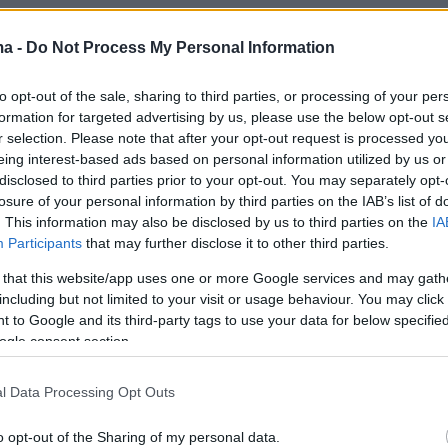
 πιο κρίσιμες αποφάσεις, που ο
ma -
Do Not Process My Personal Information
 εκφάνσεις της ζωής του, είναι τις
 το κόστος και το όφελος που
to opt-out of the sale, sharing to third parties, or processing of your per
ις που έχεις ενώπιόν σου και
formation for targeted advertising by us, please use the below opt-out s
ο θετικότερο ισοζύγιο
r selection. Please note that after your opt-out request is processed y
eing interest-based ads based on personal information utilized by us or
disclosed to third parties prior to your opt-out. You may separately opt-
losure of your personal information by third parties on the IAB’s list of
. This information may also be disclosed by us to third parties on the
IA
25
Participants
that may further disclose it to other third parties.
υ και ανέλαβαν τη διοίκηση
 that this website/app uses one or more Google services and may gath
including but not limited to your visit or usage behaviour. You may click 
ις το Γ΄Ράιχ. Ο Φύρερ εισήλθε
 to Google and its third-party tags to use your data for below specifi
ανικός στρατός συνεπλήρωσε την
ogle consent section.
ύματα του Ράιχ κατέλαβον την
l Data Processing Opt Outs
o opt-out of the Sharing of my personal data.