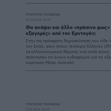
Καινούργιος Κόσμος» πρόβαλε στον ορίζον
ΓΡΗΓΟΡΗΣ ΤΖΙΟΒΑΡΑΣ
20.12.2024, 06:41
Θα ανάψει και άλλο «πράσινο φως» 
εξαγορές» από τον Ερντογάν;
Στην πιο πρόσφατη δημοσκόπηση που είδε τ
τον Σκάι), τρεις στους τέσσερις Έλληνες (
τα ελληνοτουρκικά θέματα, ενώ επτά στους
απάντησαν ότι έχουν ενδιαφέρον για τις εξε
ευρύτερη Μέση Ανατολή
ΓΡΗΓΟΡΗΣ ΤΖΙΟΒΑΡΑΣ
13.12.2024, 06:12