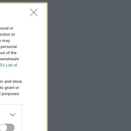
sonal or
ection to
ou may
 personal
out of the
 downstream
B’s List of
er and store
to grant or
ed purposes