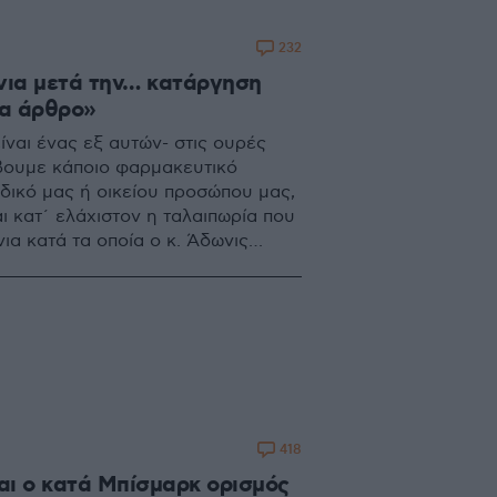
232
όνια μετά την… κατάργηση
να άρθρο»
ίναι ένας εξ αυτών- στις ουρές
βουμε κάποιο φαρμακευτικό
ικό μας ή οικείου προσώπου μας,
αι κατ΄ ελάχιστον η ταλαιπωρία που
ια κατά τα οποία ο κ. Άδωνις
τεία του στο υπουργείο Υγείας
418
ι ο κατά Μπίσμαρκ ορισμός