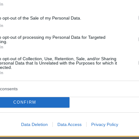
In
37
o opt-out of the Sale of my Personal Data.
α διχαστικές αφορμές
In
ναντώταν στους καφενέδες και σε
όπως τα γιορτινά τραπέζια,
to opt-out of processing my Personal Data for Targeted
ing.
ς συζητήσεις από την ανάγνωση
In
αδικασία πιστοποίησης της
μένου να υπερκεράσουν την
o opt-out of Collection, Use, Retention, Sale, and/or Sharing
ersonal Data that Is Unrelated with the Purposes for which it
lected.
In
3
consents
ονικότητα» του 2025
CONFIRM
ραδοσιακά η ευχή που απηύθυναν
οίες είχαν μεν βγει
ακτου Β΄ Παγκόσμιου Πολέμου,
Data Deletion
Data Access
Privacy Policy
«οπλίσει» τους επιβιώσαντες με
δοξία ότι ένας «Θαυμαστός