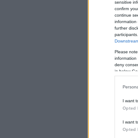
sensitive in
confirm you
continue se
information 
further disc
participants
Downstream 
Please note
information 
deny consent
in below Go
Persona
I want t
Opted 
I want t
Opted 