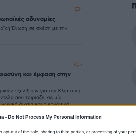
1
ρωπαϊκές αδυναμίες
ωπαϊκή Ένωση σε σχέση με την
3
αιοσύνη και έμφαση στην
ικών εξελίξεων για την Κλιματική
τέλο που ταιριάζει σε μία
νωνικά δίκαιη και οικονομικά
ma -
Do Not Process My Personal Information
to opt-out of the sale, sharing to third parties, or processing of your per