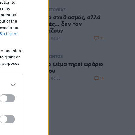
ection to
ou may
ΜΙΧΑΛΗΣ ΣΤΟΥΚΑΣ
 personal
Καλός ο σχεδιασμός, αλλά
out of the
οι φωτιές... δεν τον
 downstream
υπολογίζουν
B’s List of
21
07.08.2026, 06:34
er and store
to grant or
ΣΤΕΛΙΟΣ ΖΩΝΤΟΣ
Όταν το ψέμα τηρεί ωράριο
ed purposes
γραφείου
14
07.08.2026, 06:33