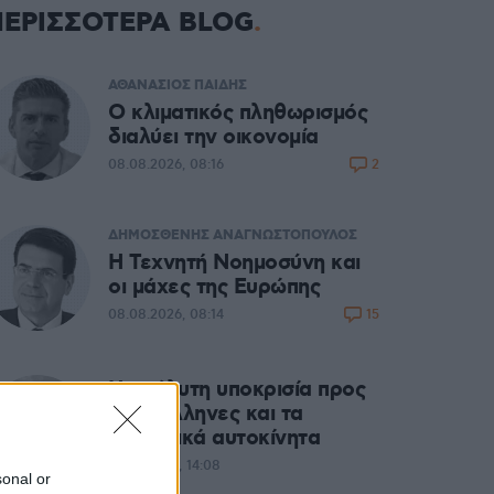
ΠΕΡΙΣΣΟΤΕΡΑ BLOG
ΑΘΑΝΑΣΙΟΣ ΠΑΙΔΗΣ
Ο κλιματικός πληθωρισμός
διαλύει την οικονομία
2
08.08.2026, 08:16
ΔΗΜΟΣΘΕΝΗΣ ΑΝΑΓΝΩΣΤΟΠΟΥΛΟΣ
H Τεχνητή Νοημοσύνη και
οι μάχες της Ευρώπης
15
08.08.2026, 08:14
Η απόλυτη υποκρισία προς
τους Ελληνες και τα
ηλεκτρικά αυτοκίνητα
07.08.2026, 14:08
sonal or