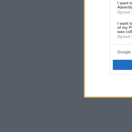
I want 
Advertis
Opted 
I want t
of my P
was col
Opted 
Google 