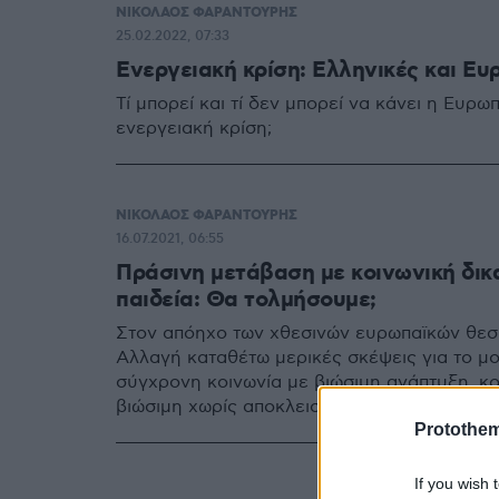
ΝΙΚΟΛΑΟΣ ΦΑΡΑΝΤΟΥΡΗΣ
25.02.2022, 07:33
Ενεργειακή κρίση: Ελληνικές και Ευ
Τί μπορεί και τί δεν μπορεί να κάνει η Ευρ
ενεργειακή κρίση;
ΝΙΚΟΛΑΟΣ ΦΑΡΑΝΤΟΥΡΗΣ
16.07.2021, 06:55
Πράσινη μετάβαση με κοινωνική δικ
παιδεία: Θα τολμήσουμε;
Στον απόηχο των χθεσινών ευρωπαϊκών θεσμ
Αλλαγή καταθέτω μερικές σκέψεις για το μον
σύγχρονη κοινωνία με βιώσιμη ανάπτυξη, κοι
βιώσιμη χωρίς αποκλεισμούς.
Protothe
If you wish 