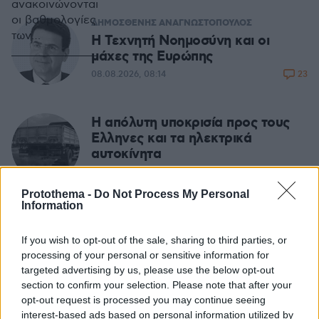
ανακοινώνονται
οι βαθμολογίες
ΔΗΜΟΣΘΕΝΗΣ ΑΝΑΓΝΩΣΤΟΠΟΥΛΟΣ
των
H Τεχνητή Νοημοσύνη και οι
πανελληνίων
μάχες της Ευρώπης
εξετάσεων.
23
08.08.2026, 08:14
Είναι κάτι
μέρες σαν κι
αυτές που
Η απόλυτη υποκρισία προς τους
κάποιοι (ξανά)
Ελληνες και τα ηλεκτρικά
θυμόμαστε την
αυτοκίνητα
ύπαρξη ενός
07.08.2026, 14:08
ακριτικού
χωριού ή ενός
Protothema -
Do Not Process My Personal
Information
νησιού της
ΜΙΧΑΛΗΣ ΣΤΟΥΚΑΣ
ελληνικής
Καλός ο σχεδιασμός, αλλά οι
επικράτειας και
If you wish to opt-out of the sale, sharing to third parties, or
φωτιές... δεν τον υπολογίζουν
μαθαίνουμε ότι
processing of your personal or sensitive information for
21
07.08.2026, 06:34
εξακολουθούν
targeted advertising by us, please use the below opt-out
section to confirm your selection. Please note that after your
να υπάρχουν
opt-out request is processed you may continue seeing
μαθητές σε
ΣΤΕΛΙΟΣ ΖΩΝΤΟΣ
interest-based ads based on personal information utilized by
περιοχές της