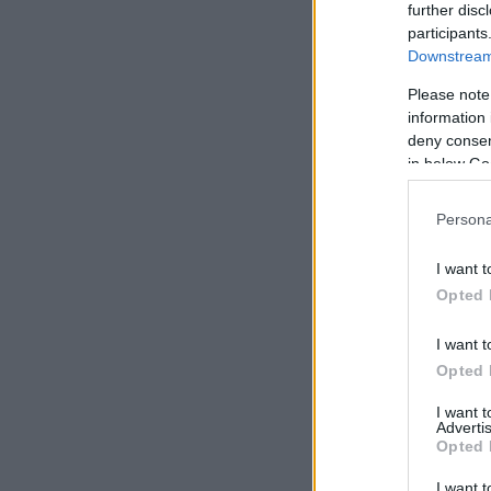
further disc
participants
Downstream 
Please note
information 
deny consent
in below Go
Persona
I want t
Opted 
I want t
Opted 
I want 
Advertis
Opted 
I want t