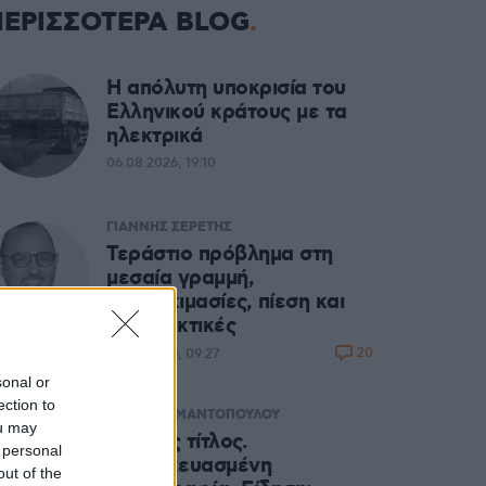
ΠΕΡΙΣΣΟΤΕΡΑ BLOG
Η απόλυτη υποκρισία του
Ελληνικού κράτους με τα
ηλεκτρικά
06.08.2026, 19:10
ΓΙΑΝΝΗΣ ΣΕΡΕΤΗΣ
Τεράστιο πρόβλημα στη
μεσαία γραμμή,
αποδοκιμασίες, πίεση και
εναλλακτικές
20
06.08.2026, 09:27
sonal or
ection to
ΑΝΝΑ ΔΙΑΜΑΝΤΟΠΟΥΛΟΥ
ou may
Ψευδής τίτλος.
 personal
Κατασκευασμένη
out of the