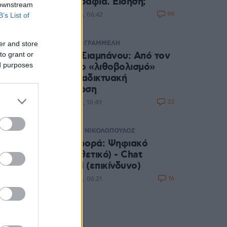
φωτογραφία. Είδηση;
 downstream
99
B’s List of
06.08.2026, 06:42
er and store
ΑΦΡΟΔΙΤΗ ΓΡΑΜΜΕΛΗ
Μαρία Σιαμπάνου: Από τον
to grant or
ed purposes
δημόσιο «λιθοβολισμό»
στην διαδικτυακή
αποθέωση
33
05.08.2026, 10:49
ΓΡΗΓΟΡΗΣ ΝΙΚΟΛΟΠΟΥΛΟΣ
Μας αφορά: Ψηφιακό
Ευρώ (θετικό) - Chat
Control (επικίνδυνο)
16
05.08.2026, 06:21