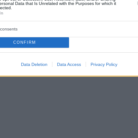
ersonal Data that Is Unrelated with the Purposes for which it
lected.
In
consents
CONFIRM
Data Deletion
Data Access
Privacy Policy