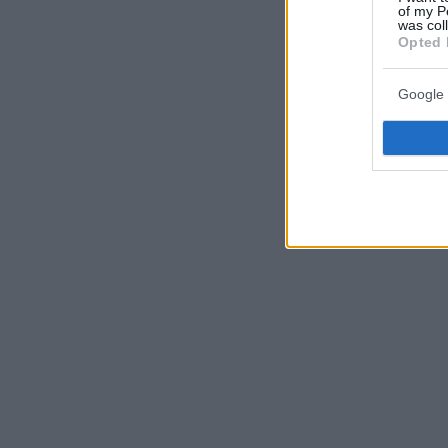
of my P
was col
Opted 
Google 