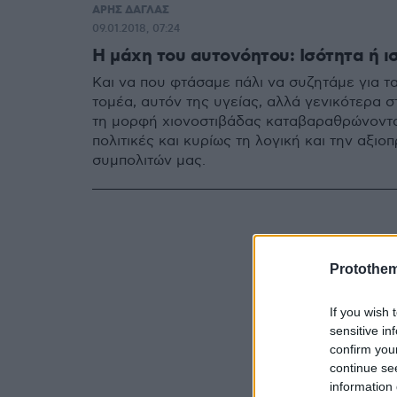
ΑΡΗΣ ΔΑΓΛΑΣ
09.01.2018, 07:24
Η μάχη του αυτονόητου: Ισότητα ή 
Και να που φτάσαμε πάλι να συζητάμε για τα
τομέα, αυτόν της υγείας, αλλά γενικότερα 
τη μορφή χιονοστιβάδας καταβαραθρώνοντας
πολιτικές και κυρίως τη λογική και την αξι
συμπολιτών μας.
Protothe
If you wish 
sensitive in
confirm you
continue se
information 