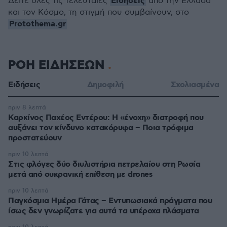
Ειδήσεις
Δείτε όλες τις τελευταίες
από την Ελλάδα
και τον Κόσμο, τη στιγμή που συμβαίνουν, στο
Protothema.gr
ΡΟΗ ΕΙΔΗΣΕΩΝ
Ειδήσεις
Δημοφιλή
Σχολιασμένα
πριν 8 λεπτά
Καρκίνος Παχέος Εντέρου: Η «ένοχη» διατροφή που
αυξάνει τον κίνδυνο κατακόρυφα – Ποια τρόφιμα
προστατεύουν
πριν 10 λεπτά
Στις φλόγες δύο διυλιστήρια πετρελαίου στη Ρωσία
μετά από ουκρανική επίθεση με drones
πριν 10 λεπτά
Παγκόσμια Ημέρα Γάτας – Εντυπωσιακά πράγματα που
ίσως δεν γνωρίζατε για αυτά τα υπέροχα πλάσματα