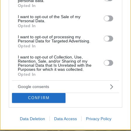
personal data.
grant or deny consent to Google and its third-party tags to
Opted In
use your data for below specified purposes in below Google
consent section.
I want to opt-out of the Sale of my
Personal Data.
Opted In
I want to opt-out of processing my
Personal Data for Targeted Advertising.
Opted In
I want to opt-out of Collection, Use,
Retention, Sale, and/or Sharing of my
Personal Data that Is Unrelated with the
08.08.2026, 09:31
Purposes for which it was collected.
Κυριάκος Μητσοτάκης: Το πρώτο μου και το
Opted In
αγαπημένο μου αυτοκίνητο
Google consents
CONFIRM
Data Deletion
Data Access
Privacy Policy