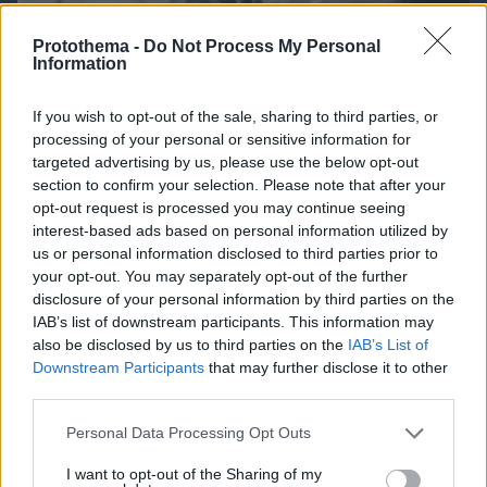
Protothema -
Do Not Process My Personal
Information
If you wish to opt-out of the sale, sharing to third parties, or
processing of your personal or sensitive information for
08.08.2026, 09:31
targeted advertising by us, please use the below opt-out
Καρκίνος παχέος εντέρου: Το απλό τεστ που
section to confirm your selection. Please note that after your
συνδέθηκε με 50% λιγότερους θανάτους – Το
opt-out request is processed you may continue seeing
παράδειγμα της Ισπανίας
interest-based ads based on personal information utilized by
us or personal information disclosed to third parties prior to
your opt-out. You may separately opt-out of the further
disclosure of your personal information by third parties on the
IAB’s list of downstream participants. This information may
also be disclosed by us to third parties on the
IAB’s List of
Downstream Participants
that may further disclose it to other
third parties.
Please note that this website/app uses one or more Google
Personal Data Processing Opt Outs
services and may gather and store information including but
not limited to your visit or usage behaviour. You may click to
I want to opt-out of the Sharing of my