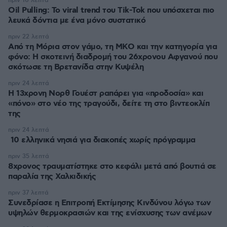
πριν 10 λεπτά
Oil Pulling: To viral trend του Tik-Tok που υπόσχεται πιο
λευκά δόντια με ένα μόνο συστατικό
πριν 22 λεπτά
Από τη Μόρια στον γάμο, τη ΜΚΟ και την κατηγορία για
φόνο: Η σκοτεινή διαδρομή του 26χρονου Αφγανού που
σκότωσε τη Βρετανίδα στην Κυψέλη
πριν 24 λεπτά
Η 13χρονη Νορθ Γουέστ ραπάρει για «προδοσία» και
«πόνο» στο νέο της τραγούδι, δείτε τη στο βιντεοκλίπ
της
πριν 24 λεπτά
10 ελληνικά νησιά για διακοπές χωρίς πρόγραμμα
πριν 35 λεπτά
8χρονος τραυματίστηκε στο κεφάλι μετά από βουτιά σε
παραλία της Χαλκιδικής
πριν 37 λεπτά
Συνεδρίασε η Επιτροπή Εκτίμησης Κινδύνου λόγω των
υψηλών θερμοκρασιών και της ενίσχυσης των ανέμων