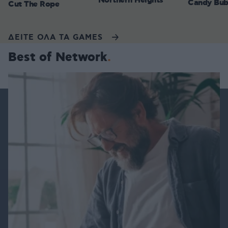
Northern Heights
Candy Bub
Cut The Rope
ΔΕΙΤΕ ΟΛΑ ΤΑ GAMES
Best of Network