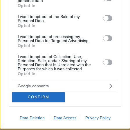
personal data.
θαύματα, πρώτα είναι ο Θεός και μετά
grant or deny consent to Google and its third-party tags to
Opted In
οι γιοι μου
use your data for below specified purposes in below Google
consent section.
I want to opt-out of the Sale of my
20
08.08.2026, 11:48
Personal Data.
Opted In
I want to opt-out of processing my
Personal Data for Targeted Advertising.
Opted In
Games
I want to opt-out of Collection, Use,
Retention, Sale, and/or Sharing of my
Personal Data that Is Unrelated with the
Purposes for which it was collected.
Opted In
Google consents
CONFIRM
Northern Heights
Candy Bub
Cut The Rope
Data Deletion
Data Access
Privacy Policy
ΔΕΙΤΕ ΟΛΑ ΤΑ GAMES