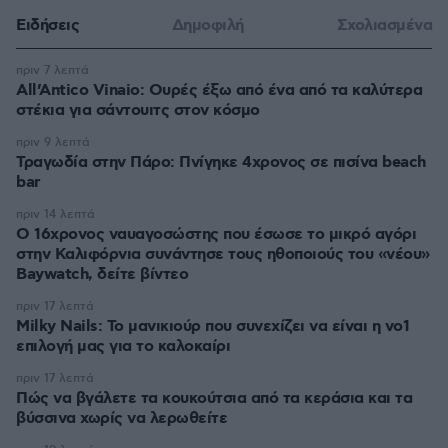
Ειδήσεις
Δημοφιλή
Σχολιασμένα
πριν 7 λεπτά
All’Antico Vinaio: Ουρές έξω από ένα από τα καλύτερα
στέκια για σάντουιτς στον κόσμο
πριν 9 λεπτά
Τραγωδία στην Πάρο: Πνίγηκε 4χρονος σε πισίνα beach
bar
πριν 14 λεπτά
Ο 16χρονος ναυαγοσώστης που έσωσε το μικρό αγόρι
στην Καλιφόρνια συνάντησε τους ηθοποιούς του «νέου»
Baywatch, δείτε βίντεο
πριν 17 λεπτά
Milky Nails: Το μανικιούρ που συνεχίζει να είναι η νο1
επιλογή μας για το καλοκαίρι
πριν 17 λεπτά
Πώς να βγάλετε τα κουκούτσια από τα κεράσια και τα
βύσσινα χωρίς να λερωθείτε