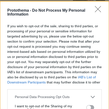
14
08.08.2026, 17:57
Protothema -
Do Not Process My Personal
Information
Για αμύθητο συμβόλαιο του Σαλάχ
γράφουν στην Τουρκία: Θα παίρνει 30
If you wish to opt-out of the sale, sharing to third parties, or
εκατομμύρια τον χρόνο, προβλέπονται
processing of your personal or sensitive information for
έξοδα για κομμωτήρια και... χαρτί
targeted advertising by us, please use the below opt-out
υγείας
section to confirm your selection. Please note that after your
opt-out request is processed you may continue seeing
14
08.08.2026, 17:38
interest-based ads based on personal information utilized by
us or personal information disclosed to third parties prior to
your opt-out. You may separately opt-out of the further
Συνετρίβη πυροσβεστικό ελικόπτερο
disclosure of your personal information by third parties on the
ενώ επιχειρούσε σε μεγάλη δασική
IAB’s list of downstream participants. This information may
πυρκαγιά στη Γιούτα
also be disclosed by us to third parties on the
IAB’s List of
1
08.08.2026, 09:34
Downstream Participants
that may further disclose it to other
third parties.
Please note that this website/app uses one or more Google
Personal Data Processing Opt Outs
services and may gather and store information including but
Μαρία Εκμεκτσίογλου: Ζω καθημερινά
not limited to your visit or usage behaviour. You may click to
I want to opt-out of the Sharing of my