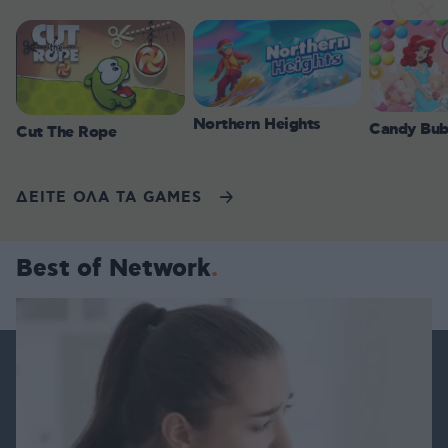
Northern Heights
Candy Bub
Cut The Rope
ΔΕΙΤΕ ΟΛΑ ΤΑ GAMES
Best of Network