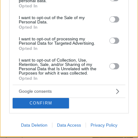
personal data.
grant or deny consent to Google and its third-party tags to
Opted In
use your data for below specified purposes in below Google
consent section.
I want to opt-out of the Sale of my
08.08.2026, 21:43
Personal Data.
Χόρχε Μέσι: Ο εργάτης από το Ροσάριο που πήρε
Opted In
τον 13χρονο Λιονέλ από το χέρι και άλλαξε την
ιστορία του ποδοσφαίρου με μια υπογραφή σε...
I want to opt-out of processing my
Personal Data for Targeted Advertising.
χαρτοπετσέτα
Opted In
I want to opt-out of Collection, Use,
Εγκαταλείπει το κόμμα Καρυστιανού
Retention, Sale, and/or Sharing of my
Personal Data that Is Unrelated with the
και ο επιχειρηματίας Νίκος
Purposes for which it was collected.
Μπρουτζάκης: Καταγγέλλει κλειστή
Opted In
κάστα, «λένε προδότες και
πληρωμένους όσους αποχωρούν»
Google consents
343
08.08.2026, 18:48
CONFIRM
Βασιλική κηδεία προβλέπεται για τον
πρίγκιπα Άντριου όταν πεθάνει παρά
Data Deletion
Data Access
Privacy Policy
την αποκαθήλωσή του, αντιδράσεις
για το «μυστικό σχέδιο»