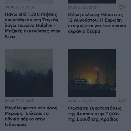
09.08.2026, 07:31
1
09.08.2026, 07:07
Πάνω από 1.300 πτήσεις
Ολική έκλειψη Ηλίου στις
ακυρώθηκαν στη Σαγκάη
12 Αυγούστου: Η Ευρώπη
λόγω τυφώνα Dolphin -
ετοιμάζεται για ένα σπάνιο
Μαζικές εκκενώσεις στην
ουράνιο θέαμα
Κίνα
09.08.2026, 06:41
1
09.08.2026, 05:51
Μεγάλη φωτιά στο όρος
Φωτιά σε εγκαταστάσεις
Μπρόμο: Έκλεισε το
της Aramco στην Τζιζάν
εθνικό πάρκο στην
της Σαουδικής Αραβίας
Ινδονησία