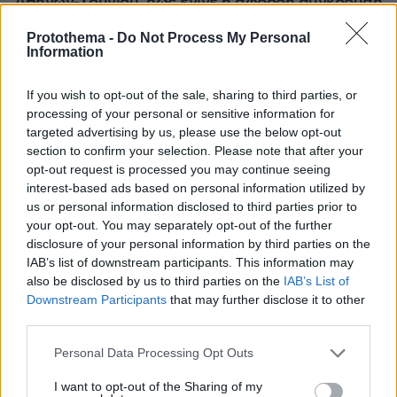
Αθηνών-Σουνίου, πώς έγινε η σφοδρή σύγκρουση
με αυτοκίνητο τουριστών
Protothema -
Do Not Process My Personal
Information
If you wish to opt-out of the sale, sharing to third parties, or
processing of your personal or sensitive information for
targeted advertising by us, please use the below opt-out
section to confirm your selection. Please note that after your
opt-out request is processed you may continue seeing
interest-based ads based on personal information utilized by
us or personal information disclosed to third parties prior to
your opt-out. You may separately opt-out of the further
disclosure of your personal information by third parties on the
IAB’s list of downstream participants. This information may
also be disclosed by us to third parties on the
IAB’s List of
Downstream Participants
that may further disclose it to other
third parties.
Please note that this website/app uses one or more Google
Personal Data Processing Opt Outs
services and may gather and store information including but
not limited to your visit or usage behaviour. You may click to
I want to opt-out of the Sharing of my