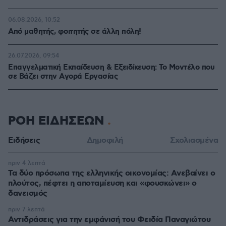
06.08.2026, 10:52
Από μαθητής, φοιτητής σε άλλη πόλη!
26.07.2026, 09:54
Επαγγελματική Εκπαίδευση & Εξειδίκευση: Το Mοντέλο που
σε Bάζει στην Aγορά Eργασίας
ΡΟΗ ΕΙΔΗΣΕΩΝ
Ειδήσεις
Δημοφιλή
Σχολιασμένα
πριν 4 λεπτά
Τα δύο πρόσωπα της ελληνικής οικονομίας: Aνεβαίνει ο
πλούτος, πέφτει η αποταμίευση και «φουσκώνει» ο
δανεισμός
πριν 7 λεπτά
Αντιδράσεις για την εμφάνισή του Φειδία Παναγιώτου