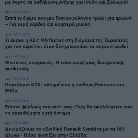
με σορτς σε εκδήλωση μνήμης για Ισαάκ και Σολωμού
πριν 13 λεπτά
Επτά τρόφιμα που μια διατροφολόγος τρώει για πρωινό
– Για γερή καρδιά και κοφτερό μυαλό
πριν 14 λεπτά
Τι έκανε η Κέιτ Μίντλετον στη διάρκεια της θεραπείας
για τον καρκίνο, όταν δεν μπορούσε να συγκεντρωθεί
πριν 14 λεπτά
Φωτεινές επιγραφές: Η επιστροφή μιας διαχρονικής
αισθητικής
πριν 15 λεπτά
Παγκόσμιο Κ20: «Ασημένια» η απίθανη Ρούσσου στα
800μ.
πριν 16 λεπτά
Είδατε ψύλλους στο σπίτι σας; Πώς θα απαλλαγείτε από
τα ανεπιθύμητα αυτά έντομα
πριν 21 λεπτά
Δοκιμάζουμε το υβριδικό Renault Symbioz με τα 160
άλογα - Πόσο κοστίζει στην Ελλάδα;