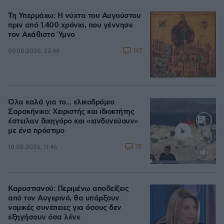
Τη Υπερμάχω: Η νύχτα του Αυγούστου
πριν από 1.400 χρόνια, που γέννησε
τον Ακάθιστο Ύμνο
147
09.08.2026, 22:48
Όλα καλά για το... ελικοδρόμιο
Σαρακήνικο: Χειριστής και ιδιοκτήτης
έστειλαν δικηγόρο και «κινδυνεύουν»
με ένα πρόστιμο
78
10.08.2026, 11:46
Loaded
:
100.00%
Καρυστιανού: Περιμένω αποδείξεις
από τον Αυγερινό, θα υπάρξουν
νομικές συνέπειες για όσους δεν
εξηγήσουν όσα λένε