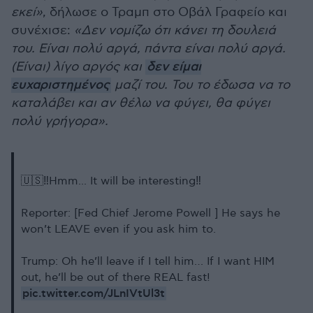
εκεί»
, δήλωσε ο Τραμπ στο Οβάλ Γραφείο και
συνέχισε:
«Δεν νομίζω ότι κάνει τη δουλειά
του. Είναι πολύ αργά, πάντα είναι πολύ αργά.
(Είναι) λίγο αργός και
δεν είμαι
ευχαριστημένος
μαζί του. Του το έδωσα να το
καταλάβει και αν θέλω να φύγει, θα φύγει
πολύ γρήγορα».
🇺🇸‼️Hmm... It will be interesting‼️
Reporter: [Fed Chief Jerome Powell ] He says he
won’t LEAVE even if you ask him to.
Trump: Oh he’ll leave if I tell him… If I want HIM
out, he’ll be out of there REAL fast!
pic.twitter.com/JLnIVtUl3t