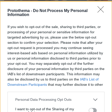
Protothema -
Do Not Process My Personal
Information
If you wish to opt-out of the sale, sharing to third parties, or
processing of your personal or sensitive information for
targeted advertising by us, please use the below opt-out
section to confirm your selection. Please note that after your
10.08.2026, 14:09
opt-out request is processed you may continue seeing
Ευρωπαϊκό Πρωτάθλημα Στίβου: Στον τελικό του
interest-based ads based on personal information utilized by
μήκους ο Τεντόγλου με 8.26μ, δείτε βίντεο
us or personal information disclosed to third parties prior to
your opt-out. You may separately opt-out of the further
disclosure of your personal information by third parties on the
IAB’s list of downstream participants. This information may
also be disclosed by us to third parties on the
IAB’s List of
Downstream Participants
that may further disclose it to other
third parties.
Please note that this website/app uses one or more Google
Personal Data Processing Opt Outs
services and may gather and store information including but
not limited to your visit or usage behaviour. You may click to
I want to opt-out of the Sharing of my