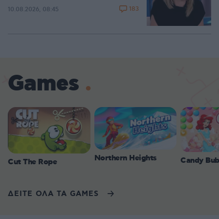
183
10.08.2026, 08:45
Games
Northern Heights
Candy Bub
Cut The Rope
ΔΕΙΤΕ ΟΛΑ ΤΑ GAMES