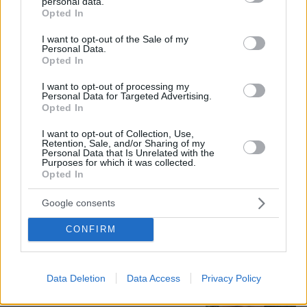
personal data.
grant or deny consent to Google and its third-party tags to
Opted In
use your data for below specified purposes in below Google
consent section.
I want to opt-out of the Sale of my
Personal Data.
Opted In
I want to opt-out of processing my
Personal Data for Targeted Advertising.
Opted In
I want to opt-out of Collection, Use,
Retention, Sale, and/or Sharing of my
Personal Data that Is Unrelated with the
Purposes for which it was collected.
Opted In
10.08.2026, 12:21
«Δεν ήταν κοντά στο παιδί και πριν έναν μήνα το
Google consents
είχε αφήσει ξανά μόνο» ισχυρίζεται ο ιδιοκτήτης
του beach bar για τον πατέρα του 4χρονου στην
CONFIRM
Πάρο
Data Deletion
Data Access
Privacy Policy
Πέθανε ο σπουδαίος διανοούμενος,
Στέλιος Ράμφος σε ηλικία 87 ετών