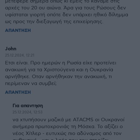
μετέφερε σήμερα όπως κι εμείς το κάναμε στις
αρχές του 20 ου αιώνα. Άρα για τους Ρώσους δεν
υφίσταται γιορτή οπότε δεν υπάρχει ηθικό δίλημμα
ως προς την διεξαγωγή της επιχείρησης.
ΑΠΑΝΤΗΣΗ
John
25.12.2024, 12:21
Ετσι είναι. Προ ημερών η Ρωσία είχε προτείνει
ανακωχή για τα Χριστούγενα και η Ουκρανία
αρνήθηκε. Οταν αρνήθηκαν την ανακωχή, τι
περίμεναν να συμβεί;
ΑΠΑΝΤΗΣΗ
Για απαντηση
25.12.2024, 12:53
να χτυπήσουν μαζικά με ATACMS οι Ουκρανοί
ανήμερα πρωτοχρονιάς τη Μόσχα. Το αξίζει ο
νέος Χίτλερ - ευτυχώς πιο αδύναμος από τον