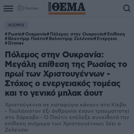
Games
ΚΟΣΜΟΣ
Ρωσία
Ουκρανία
Πόλεμος στην Ουκρανία
Επίθεση
Βλαντίμιρ Πούτιν
Βολοντίμιρ Ζελένσκι
Ενέργεια
Drones
Πόλεμος στην Ουκρανία:
Μεγάλη επίθεση της Ρωσίας το
πρωί των Χριστουγέννων -
Στόχος ο ενεργειακός τομέας
και το γενικό μπλακ άουτ
Χριστούγεννα σε καταφύγια κάνουν στο Κίεβο
- Τουλάχιστον έξι άνθρωποι έχουν τραυματιστεί
στο Χάρκοβο - Ο Πούτιν επέλεξε συνειδητά την
επίθεση ανήμερα των Χριστουγέννων, λέει ο
Ζελένσκι