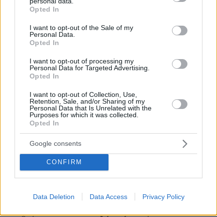
personal data.
grant or deny consent to Google and its third-party tags to
Opted In
use your data for below specified purposes in below Google
Η μεγαλύτερη ιδιωτική ενεργειακή εταιρεία της
consent section.
I want to opt-out of the Sale of my
Ουκρανίας, η DTEK, αναφέρει ότι η Ρωσία
Personal Data.
έπληξε τους θερμοηλεκτρικούς σταθμούς της,
Opted In
προκαλώντας «σοβαρές» ζημιές στον
I want to opt-out of processing my
εξοπλισμό. Έχει ανακοινώσει περιορισμούς
Personal Data for Targeted Advertising.
Opted In
στην ηλεκτροδότηση στο Κίεβο, το
Ντνιπροπετρόφσκ και την Οδησσό.
I want to opt-out of Collection, Use,
Retention, Sale, and/or Sharing of my
Personal Data that Is Unrelated with the
Purposes for which it was collected.
Η DTEK λέει ότι αυτή είναι η 13η μεγάλη
Opted In
επίθεση στον ουκρανικό ενεργειακό τομέα
φέτος. Η Ρωσία «προσπαθεί να καταστρέψει το
Google consents
σύστημα ηλεκτρικής ενέργειας της περιοχής»,
CONFIRM
λέει ο περιφερειακός επικεφαλής του
Ντνιπροπετρόφσκ, Σεργκέι Λίσακ. Γράφοντας
στο Telegram, λέει ότι η περιοχή έχει δεχθεί
Data Deletion
Data Access
Privacy Policy
«μαζική» επίθεση και προειδοποιεί τον κόσμο