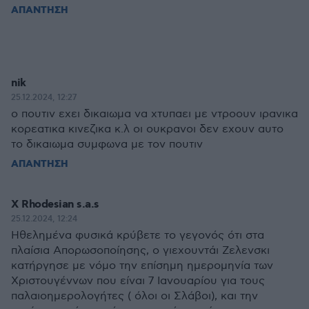
ΑΠΑΝΤΗΣΗ
nik
25.12.2024, 12:27
ο πουτιν εχει δικαιωμα να χτυπαει με ντροουν ιρανικα
κορεατικα κινεζικα κ.λ οι ουκρανοι δεν εχουν αυτο
το δικαιωμα συμφωνα με τον πουτιν
ΑΠΑΝΤΗΣΗ
X Rhodesian s.a.s
25.12.2024, 12:24
Ηθελημένα φυσικά κρύβετε το γεγονός ότι στα
πλαίσια Απορωσοποίησης, ο γιεχουντάι Ζελενσκι
κατήργησε με νόμο την επίσημη ημερομηνία των
Χριστουγέννων που είναι 7 Ιανουαρίου για τους
παλαιοημερολογήτες ( όλοι οι Σλάβοι), και την