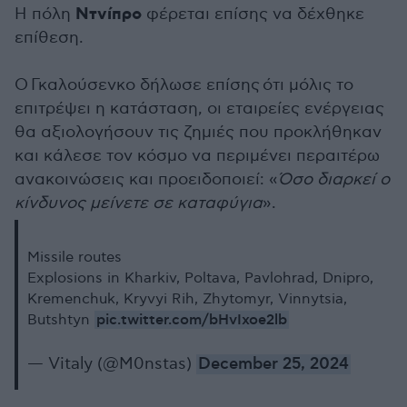
Ντνίπρο
Η πόλη
φέρεται επίσης να δέχθηκε
επίθεση.
Ο Γκαλούσενκο δήλωσε επίσης ότι μόλις το
επιτρέψει η κατάσταση, οι εταιρείες ενέργειας
θα αξιολογήσουν τις ζημιές που προκλήθηκαν
και κάλεσε τον κόσμο να περιμένει περαιτέρω
ανακοινώσεις και προειδοποιεί: «
Όσο διαρκεί ο
κίνδυνος μείνετε σε καταφύγια
».
Missile routes
Explosions in Kharkiv, Poltava, Pavlohrad, Dnipro,
Kremenchuk, Kryvyi Rih, Zhytomyr, Vinnytsia,
pic.twitter.com/bHvIxoe2lb
Butshtyn
— Vitaly (@M0nstas)
December 25, 2024