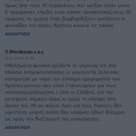
όμως από τους 70 πυραυλους που εριξαν είχαν μόνο
6 τραυματιες επειδή είναι κάπως προσεκτικός,τους 50
νεκρους τη ημέρα όταν βομβαρδιζουν ανελεητα οι
φονιαδες του Ιησου Χριστου κανετε τις παπιες
ΑΠΑΝΤΗΣΗ
X Rhodesian s.a.s
25.12.2024, 12:44
Ηθελημένα φυσικά κρύβετε το γεγονός ότι στα
πλαίσια Απορωσοποίησης, ο γιεχουντάι Ζελενσκι
κατήργησε με νόμο την επίσημη ημερομηνία των
Χριστουγέννων που είναι 7 Ιανουαρίου για τους
παλαιοημερολογήτες ( όλοι οι Σλάβοι), και την
μετέφερε σήμερα όπως κι εμείς το κάναμε στις
αρχές του 20 ου αιώνα. Άρα για τους Ρώσους δεν
υφίσταται γιορτή οπότε δεν υπάρχει ηθικό δίλημμα
ως προς την διεξαγωγή της επιχείρησης.
ΑΠΑΝΤΗΣΗ