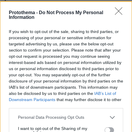
Every massive Russian strike requires time for
Protothema -
Do Not Process My Personal
Information
preparation. It is never a spontaneous decision. It
is a deliberate choice – not only of targets but also
If you wish to opt-out of the sale, sharing to third parties, or
of timing and date.
processing of your personal or sensitive information for
targeted advertising by us, please use the below opt-out
Today, Putin deliberately chose Christmas for an
section to confirm your selection. Please note that after your
attack. What could be more inhumane? Over 70
opt-out request is processed you may continue seeing
pic.twitter.com/GMD8rTomoX
missiles,…
interest-based ads based on personal information utilized by
us or personal information disclosed to third parties prior to
— Volodymyr Zelenskyy / Володимир
your opt-out. You may separately opt-out of the further
Зеленський (@ZelenskyyUa)
December 25,
disclosure of your personal information by third parties on the
IAB’s list of downstream participants. This information may
2024
also be disclosed by us to third parties on the
IAB’s List of
Downstream Participants
that may further disclose it to other
third parties.
Please note that this website/app uses one or more Google
Personal Data Processing Opt Outs
services and may gather and store information including but
Μια από τις μεγαλύτερες επιθέσεις στον ουκρανικό
not limited to your visit or usage behaviour. You may click to
I want to opt-out of the Sharing of my
ενεργειακό τομέα