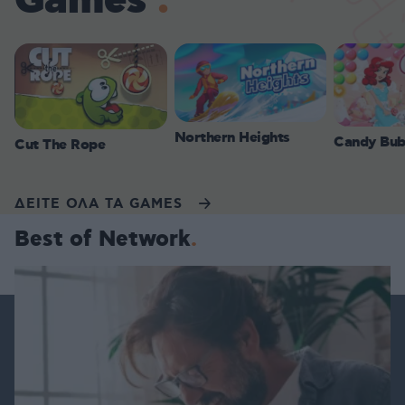
Games
Northern Heights
Candy Bub
Cut The Rope
ΔΕΙΤΕ ΟΛΑ ΤΑ GAMES
Best of Network