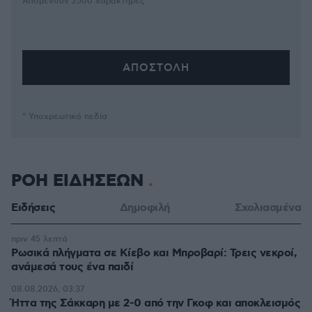
Απομένουν
2500
χαρακτήρες
* Υποχρεωτικά πεδία
ΡΟΗ ΕΙΔΗΣΕΩΝ
Ειδήσεις
Δημοφιλή
Σχολιασμένα
πριν 45 λεπτά
Ρωσικά πλήγματα σε Κίεβο και Μπροβαρί: Τρεις νεκροί,
ανάμεσά τους ένα παιδί
08.08.2026, 03:37
Ήττα της Σάκκαρη με 2-0 από την Γκοφ και αποκλεισμός