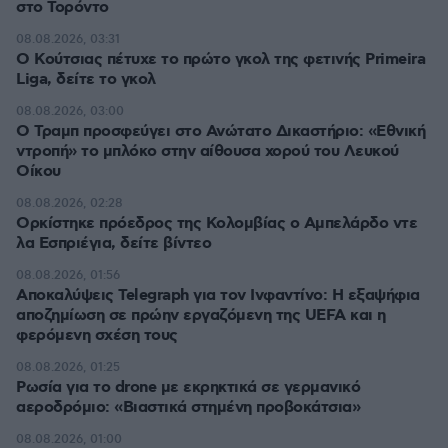
στο Τορόντο
08.08.2026, 03:31
Ο Κούτσιας πέτυχε το πρώτο γκολ της φετινής Primeira
Liga, δείτε το γκολ
08.08.2026, 03:00
Ο Τραμπ προσφεύγει στο Ανώτατο Δικαστήριο: «Εθνική
ντροπή» το μπλόκο στην αίθουσα χορού του Λευκού
Οίκου
08.08.2026, 02:28
Ορκίστηκε πρόεδρος της Κολομβίας ο Αμπελάρδο ντε
λα Εσπριέγια, δείτε βίντεο
08.08.2026, 01:56
Αποκαλύψεις Telegraph για τον Ινφαντίνο: Η εξαψήφια
αποζημίωση σε πρώην εργαζόμενη της UEFA και η
φερόμενη σχέση τους
08.08.2026, 01:25
Ρωσία για το drone με εκρηκτικά σε γερμανικό
αεροδρόμιο: «Βιαστικά στημένη προβοκάτσια»
08.08.2026, 01:00