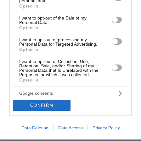
personal data.
grant or deny consent to Google and its third-party tags to
Opted In
use your data for below specified purposes in below Google
consent section.
I want to opt-out of the Sale of my
Personal Data.
Opted In
27.07.2026, 06:00
Το μέλλον της τεχνολογίας
I want to opt-out of processing my
Personal Data for Targeted Advertising.
Opted In
03.08.2026, 10:56
Η Smart φοιτητική κατοικία στην καρδιά της Αθήνας
I want to opt-out of Collection, Use,
Retention, Sale, and/or Sharing of my
Personal Data that Is Unrelated with the
26.07.2026, 09:54
Purposes for which it was collected.
Opted In
Επαγγελματική Εκπαίδευση & Εξειδίκευση: Το Mοντέλο που
σε Bάζει στην Aγορά Eργασίας
Google consents
ΣΧΟΛΙΑ
CONFIRM
ΠΡΟΣΘΗΚΗ ΣΧΟΛΙΟΥ
Data Deletion
Data Access
Privacy Policy
ΠΡΟΣΘΗΚΗ ΣΧΟΛΙΟΥ