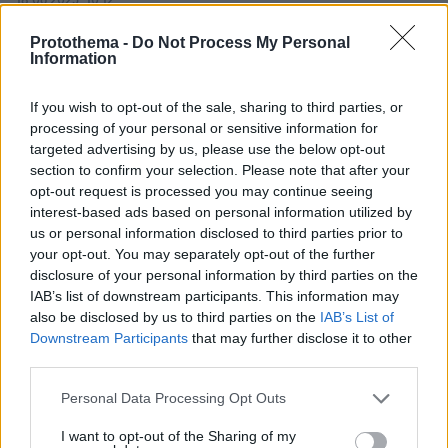
18.06.2025, 10:12
Οι 3 συνήθειες που μας γερνούν ήδη από τα 35 μας
Protothema -
Do Not Process My Personal
Information
Thema Insights
If you wish to opt-out of the sale, sharing to third parties, or
processing of your personal or sensitive information for
targeted advertising by us, please use the below opt-out
section to confirm your selection. Please note that after your
opt-out request is processed you may continue seeing
interest-based ads based on personal information utilized by
us or personal information disclosed to third parties prior to
your opt-out. You may separately opt-out of the further
disclosure of your personal information by third parties on the
IAB’s list of downstream participants. This information may
also be disclosed by us to third parties on the
IAB’s List of
Downstream Participants
that may further disclose it to other
third parties.
Please note that this website/app uses one or more Google
Personal Data Processing Opt Outs
services and may gather and store information including but
not limited to your visit or usage behaviour. You may click to
I want to opt-out of the Sharing of my