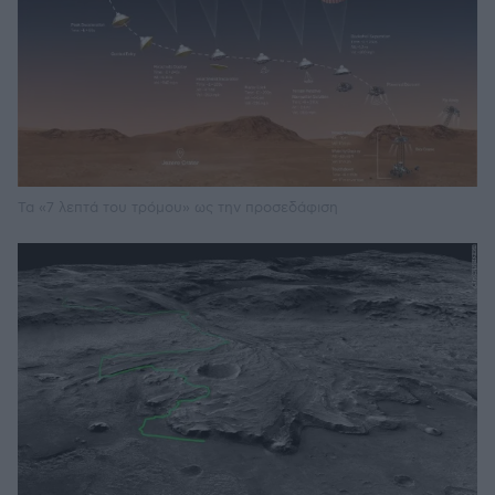
Τα «7 λεπτά του τρόμου» ως την προσεδάφιση