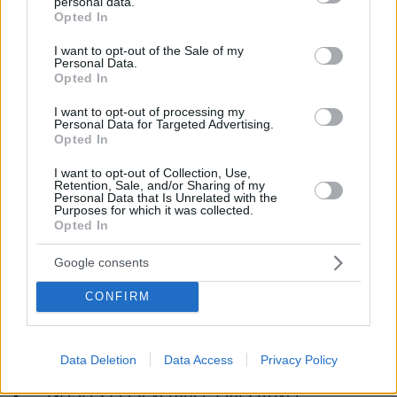
personal data.
grant or deny consent to Google and its third-party tags to
Opted In
use your data for below specified purposes in below Google
consent section.
I want to opt-out of the Sale of my
Personal Data.
Opted In
I want to opt-out of processing my
Personal Data for Targeted Advertising.
Opted In
I want to opt-out of Collection, Use,
Retention, Sale, and/or Sharing of my
Personal Data that Is Unrelated with the
Οι νέες φωτογραφίες θα βοηθήσουν επίσης το
Purposes for which it was collected.
Opted In
προσωπικό της αποστολής να εντοπίσει
ακριβώς πού βρίσκεται στη ζώνη προσγείωσης.
Google consents
CONFIRM
And another look behind me. Welcome to Jezero
#CountdownToMars
Crater.
pic.twitter.com/dbU3dhm6VZ
Data Deletion
Data Access
Privacy Policy
— NASA's Perseverance Mars Rover