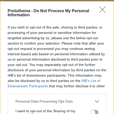
σκάφος και είναι ασπρόμαυρες.
Protothema -
Do Not Process My Personal
Information
If you wish to opt-out of the sale, sharing to third parties, or
processing of your personal or sensitive information for
targeted advertising by us, please use the below opt-out
section to confirm your selection. Please note that after your
opt-out request is processed you may continue seeing
interest-based ads based on personal information utilized by
us or personal information disclosed to third parties prior to
your opt-out. You may separately opt-out of the further
disclosure of your personal information by third parties on the
IAB’s list of downstream participants. This information may
Αργότερα οι εικόνες από το rover ήταν πολύ πιο
also be disclosed by us to third parties on the
IAB’s List of
εντυπωσιακές.
Downstream Participants
that may further disclose it to other
third parties.
Please note that this website/app uses one or more Google
Personal Data Processing Opt Outs
services and may gather and store information including but
not limited to your visit or usage behaviour. You may click to
I want to opt-out of the Sharing of my