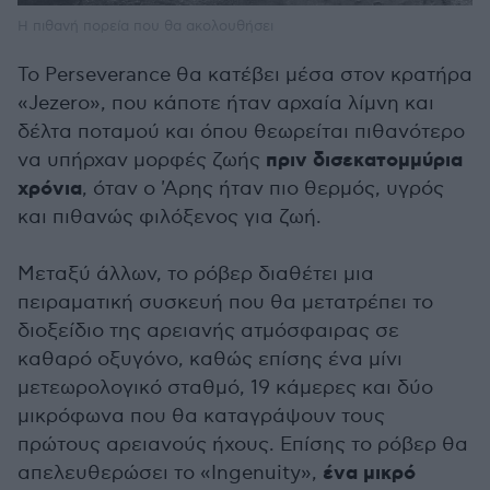
Η πιθανή πορεία που θα ακολουθήσει
Το Perseverance θα κατέβει μέσα στον κρατήρα
«Jezero», που κάποτε ήταν αρχαία λίμνη και
δέλτα ποταμού και όπου θεωρείται πιθανότερο
πριν δισεκατομμύρια
να υπήρχαν μορφές ζωής
χρόνια
, όταν ο 'Αρης ήταν πιο θερμός, υγρός
και πιθανώς φιλόξενος για ζωή.
Μεταξύ άλλων, το ρόβερ διαθέτει μια
πειραματική συσκευή που θα μετατρέπει το
διοξείδιο της αρειανής ατμόσφαιρας σε
καθαρό οξυγόνο, καθώς επίσης ένα μίνι
μετεωρολογικό σταθμό, 19 κάμερες και δύο
μικρόφωνα που θα καταγράψουν τους
πρώτους αρειανούς ήχους. Επίσης το ρόβερ θα
ένα μικρό
απελευθερώσει το «Ingenuity»,