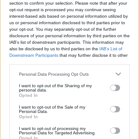
section to confirm your selection. Please note that after your
opt-out request is processed you may continue seeing
interest-based ads based on personal information utilized by
us or personal information disclosed to third parties prior to
your opt-out. You may separately opt-out of the further
disclosure of your personal information by third parties on the
IAB’s list of downstream participants. This information may
also be disclosed by us to third parties on the
IAB’s List of
Downstream Participants
that may further disclose it to other
third parties.
Please note that this website/app uses one or more Google
Personal Data Processing Opt Outs
services and may gather and store information including but
43
07.04.2021, 06:29
not limited to your visit or usage behaviour. You may click to
I want to opt-out of the Sharing of my
Ο δικός μας Θοδωρής απογειώνει το ελικόπτερο της
personal data.
grant or deny consent to Google and its third-party tags to
NASA πάνω από την επιφάνεια του Άρη
Opted In
use your data for below specified purposes in below Google
«Ένα όνειρο γίνεται πραγματικότητα. Επιβιώσαμε.
consent section.
I want to opt-out of the Sale of my
Αντέξαμε τις θερμοκρασίες», δήλωσε αμέσως μετά
Personal Data.
Opted In
τον επιστημονικό θρίαμβο, σε βίντεο από το
εργαστήριo της ΝΑSΑ, ο υπεύθυνος σχεδιασμού του
I want to opt-out of processing my
«Ingenuity», Θοδωρής Τζανέτος
Personal Data for Targeted Advertising.
Opted In