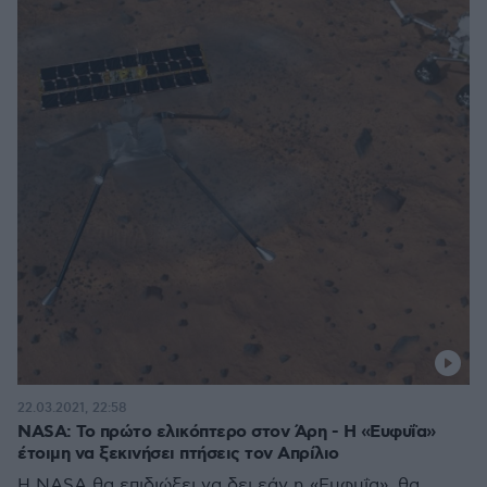
22.03.2021, 22:58
NASA: Το πρώτο ελικόπτερο στον Άρη - Η «Ευφυΐα»
έτοιμη να ξεκινήσει πτήσεις τον Απρίλιο
Η NASA θα επιδιώξει να δει εάν η «Ευφυΐα», θα