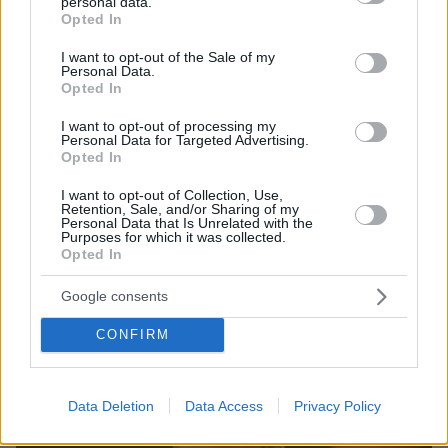
personal data.
grant or deny consent to Google and its third-party tags to
Opted In
use your data for below specified purposes in below Google
consent section.
I want to opt-out of the Sale of my
Personal Data.
Opted In
I want to opt-out of processing my
Personal Data for Targeted Advertising.
Opted In
4
15.04.2023, 20:16
Η Κομισιόν θέλει χαλαρότερους δημοσιονομικούς
I want to opt-out of Collection, Use,
κανόνες, παρά τις αντιρρήσεις της Γερμανίας
Retention, Sale, and/or Sharing of my
Personal Data that Is Unrelated with the
Στην τελική της φάση είναι η διαμόρφωση νέων
Purposes for which it was collected.
πλαισίων που θα δίνουν περισσότερο «χώρο» σε
Opted In
αναπτυξιακές πρωτοβουλίες – Γιατί αντιδρά το
Βερολίνο
Google consents
CONFIRM
Data Deletion
Data Access
Privacy Policy