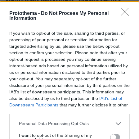
Διαβουλεύσεις Ντομπρόβσκις - Βοϊτσεχόφσκι με 5
κράτη μέλη για τις εισαγωγές αγροτικών προϊόντων από
Protothema -
Do Not Process My Personal
την Ουκρανία
Information
Η δέσμη μέτρων που προτείνει η Επιτροπή προβλέπει
την άρση μονομερών μέτρων που έλαβαν τα κράτη
If you wish to opt-out of the sale, sharing to third parties, or
μέλη
processing of your personal or sensitive information for
targeted advertising by us, please use the below opt-out
section to confirm your selection. Please note that after your
opt-out request is processed you may continue seeing
interest-based ads based on personal information utilized by
us or personal information disclosed to third parties prior to
your opt-out. You may separately opt-out of the further
disclosure of your personal information by third parties on the
IAB’s list of downstream participants. This information may
also be disclosed by us to third parties on the
IAB’s List of
Downstream Participants
that may further disclose it to other
third parties.
Please note that this website/app uses one or more Google
Personal Data Processing Opt Outs
services and may gather and store information including but
not limited to your visit or usage behaviour. You may click to
I want to opt-out of the Sharing of my