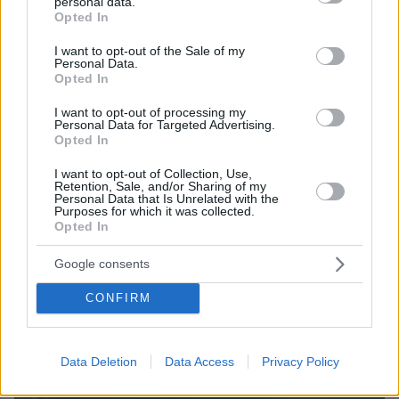
personal data.
grant or deny consent to Google and its third-party tags to
Opted In
use your data for below specified purposes in below Google
consent section.
I want to opt-out of the Sale of my
Personal Data.
Opted In
I want to opt-out of processing my
Personal Data for Targeted Advertising.
Opted In
I want to opt-out of Collection, Use,
04.04.2023, 05:09
Retention, Sale, and/or Sharing of my
Ρωσικά UAVs πλήττουν το λιμάνι της Οδησσού
Personal Data that Is Unrelated with the
Purposes for which it was collected.
Από την έναρξη της ένοπλης σύρραξης, η πόλη έχει
Opted In
βομβαρδιστεί επανειλημμένα από τις ρωσικές
ένοπλες δυνάμεις
Google consents
CONFIRM
Data Deletion
Data Access
Privacy Policy