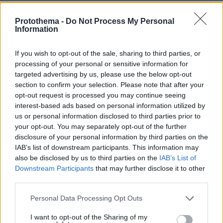
4
05.05.2023, 06:19
Ο «πόλεμος» των drones: Ουκρανικό αυτό που
Protothema -
Do Not Process My Personal
καταρρίφθηκε στο Κίεβο, άγνωστης προέλευσης αυτό
Information
του Κρεμλίνου
If you wish to opt-out of the sale, sharing to third parties, or
Η Ρωσία κατηγορεί τις ΗΠΑ ότι οργάνωσαν την
processing of your personal or sensitive information for
επίθεση στο Κρεμλίνο - Κύμα επιθέσεων της Μόσχας
targeted advertising by us, please use the below opt-out
στη Χερσώνα - Στη Χάγη ο Ζελένσκι
section to confirm your selection. Please note that after your
opt-out request is processed you may continue seeing
interest-based ads based on personal information utilized by
us or personal information disclosed to third parties prior to
your opt-out. You may separately opt-out of the further
disclosure of your personal information by third parties on the
IAB’s list of downstream participants. This information may
also be disclosed by us to third parties on the
IAB’s List of
Downstream Participants
that may further disclose it to other
third parties.
Please note that this website/app uses one or more Google
Personal Data Processing Opt Outs
services and may gather and store information including but
not limited to your visit or usage behaviour. You may click to
I want to opt-out of the Sharing of my