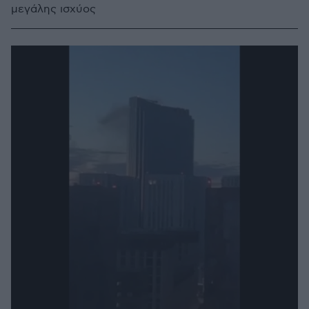
μεγάλης ισχύος