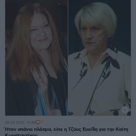
1
28.05.2025, 17:48
Ήταν σπάνιο πλάσμα, είπε η Τζόυς Ευείδη για την Καίτη
Κωνσταντίνου