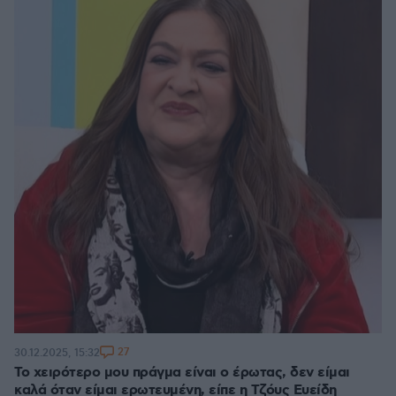
27
30.12.2025, 15:32
Το χειρότερο μου πράγμα είναι ο έρωτας, δεν είμαι
καλά όταν είμαι ερωτευμένη, είπε η Τζόυς Ευείδη