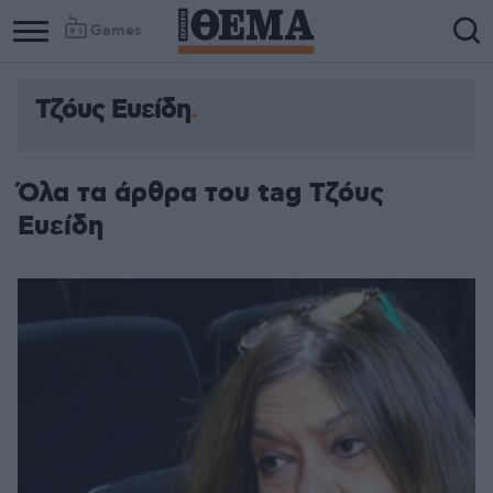
Games
Τζόυς Ευείδη
Όλα τα άρθρα του tag Τζόυς
Ευείδη