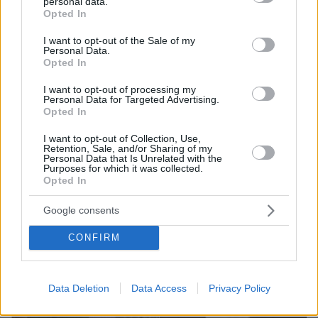
personal data.
grant or deny consent to Google and its third-party tags to
Opted In
use your data for below specified purposes in below Google
6
04.06.2025, 19:26
consent section.
I want to opt-out of the Sale of my
Δεν μπορώ να τον χαρακτηρίσω πολύ τρυφερό
Personal Data.
Opted In
άνθρωπο στις ανθρώπινες σχέσεις, δήλωσε η Τζόυς
Ευείδη για τον Γιώργο Μαρίνο
I want to opt-out of processing my
Είχε τρέλα με τα ζώα όμως, με επηρέασε πάρα πολύ
Personal Data for Targeted Advertising.
Opted In
στη σχέση μου μαζί τους, πρόσθεσε
I want to opt-out of Collection, Use,
Retention, Sale, and/or Sharing of my
Personal Data that Is Unrelated with the
Purposes for which it was collected.
Opted In
Google consents
CONFIRM
Data Deletion
Data Access
Privacy Policy