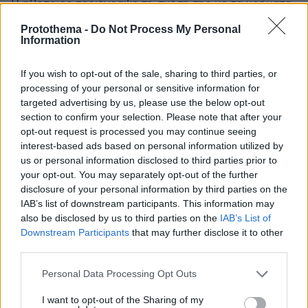
Η ηθοποιός περιέγραψε τη σχέση της με τα χρήματα
Protothema -
Do Not Process My Personal
Information
If you wish to opt-out of the sale, sharing to third parties, or
processing of your personal or sensitive information for
targeted advertising by us, please use the below opt-out
section to confirm your selection. Please note that after your
opt-out request is processed you may continue seeing
interest-based ads based on personal information utilized by
us or personal information disclosed to third parties prior to
your opt-out. You may separately opt-out of the further
disclosure of your personal information by third parties on the
IAB’s list of downstream participants. This information may
also be disclosed by us to third parties on the
IAB’s List of
Downstream Participants
that may further disclose it to other
third parties.
Please note that this website/app uses one or more Google
Personal Data Processing Opt Outs
services and may gather and store information including but
not limited to your visit or usage behaviour. You may click to
I want to opt-out of the Sharing of my