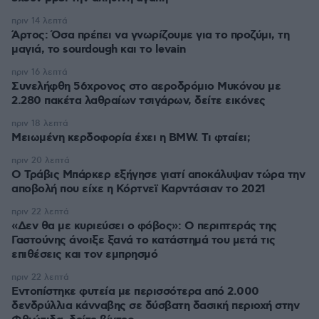
πριν 14 λεπτά
Άρτος: Όσα πρέπει να γνωρίζουμε για το προζύμι, τη
μαγιά, το sourdough και το levain
πριν 16 λεπτά
Συνελήφθη 56χρονος στο αεροδρόμιο Μυκόνου με
2.280 πακέτα λαθραίων τσιγάρων, δείτε εικόνες
πριν 18 λεπτά
Μειωμένη κερδοφορία έχει η BMW. Τι φταίει;
πριν 20 λεπτά
O Τράβις Μπάρκερ εξήγησε γιατί αποκάλυψαν τώρα την
αποβολή που είχε η Κόρτνεϊ Καρντάσιαν το 2021
πριν 22 λεπτά
«Δεν θα με κυριεύσει ο φόβος»: Ο περιπτεράς της
Γαστούνης άνοιξε ξανά το κατάστημά του μετά τις
επιθέσεις και τον εμπρησμό
πριν 22 λεπτά
Εντοπίστηκε φυτεία με περισσότερα από 2.000
δενδρύλλια κάνναβης σε δύσβατη δασική περιοχή στην