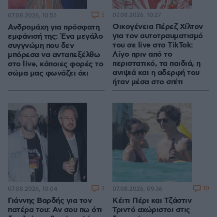
5
07.08.2026, 10:27
07.08.2026, 10:55
Οικογένεια Πέρεζ Χίλτον
Ανδρομάχη για πρόσφατη
για τον αυτοτραυματισμό
εμφάνισή της: Ένα μεγάλο
του σε live στο TikTok:
συγγνώμη που δεν
Λίγο πριν από το
μπόρεσα να ανταπεξέλθω
περιστατικό, τα παιδιά, η
στο live, κάποιες φορές το
ανιψιά και η αδερφή του
σώμα μας φωνάζει όχι
ήταν μέσα στο σπίτι
3
10
07.08.2026, 10:04
07.08.2026, 09:36
Γιάννης Βαρδής για τον
Κέιτι Πέρι και Τζάστιν
πατέρα του: Αν σου πω ότι
Τριντό αχώριστοι στις