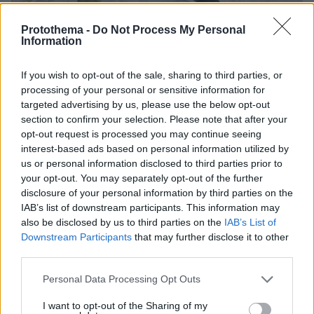
Protothema -
Do Not Process My Personal
Information
07.08.2026, 07:19
«Δεν το πιστεύουμε», λένε οι Αμερικανοί που
υιοθέτησαν τον Αφγανό στη Λέσβο - Η αρχική
If you wish to opt-out of the sale, sharing to third parties, or
εκδοχή για το φονικό στην Κυψέλη και η σιωπή
processing of your personal or sensitive information for
στην απολογία
targeted advertising by us, please use the below opt-out
section to confirm your selection. Please note that after your
opt-out request is processed you may continue seeing
interest-based ads based on personal information utilized by
us or personal information disclosed to third parties prior to
your opt-out. You may separately opt-out of the further
disclosure of your personal information by third parties on the
IAB’s list of downstream participants. This information may
also be disclosed by us to third parties on the
IAB’s List of
Downstream Participants
that may further disclose it to other
third parties.
Please note that this website/app uses one or more Google
Personal Data Processing Opt Outs
services and may gather and store information including but
not limited to your visit or usage behaviour. You may click to
I want to opt-out of the Sharing of my