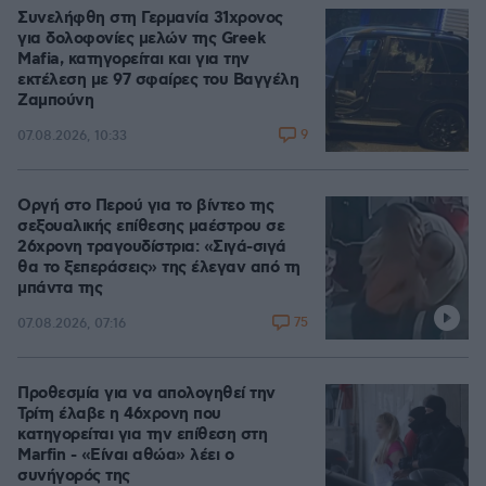
Συνελήφθη στη Γερμανία 31χρονος
για δολοφονίες μελών της Greek
Mafia, κατηγορείται και για την
εκτέλεση με 97 σφαίρες του Βαγγέλη
Ζαμπούνη
9
07.08.2026, 10:33
Οργή στο Περού για το βίντεο της
σεξουαλικής επίθεσης μαέστρου σε
26χρονη τραγουδίστρια: «Σιγά-σιγά
θα το ξεπεράσεις» της έλεγαν από τη
μπάντα της
75
07.08.2026, 07:16
Προθεσμία για να απολογηθεί την
Τρίτη έλαβε η 46χρονη που
κατηγορείται για την επίθεση στη
Marfin - «Είναι αθώα» λέει ο
συνήγορός της