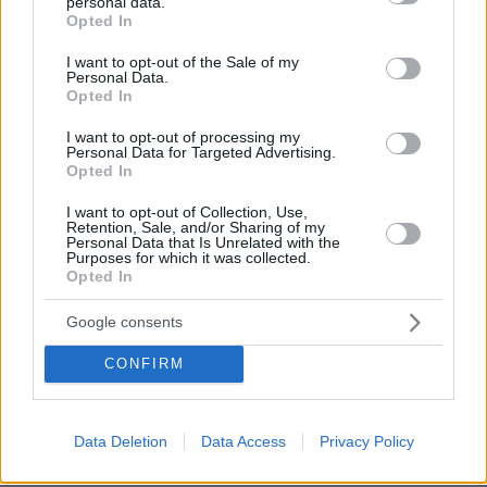
personal data.
grant or deny consent to Google and its third-party tags to
Opted In
use your data for below specified purposes in below Google
consent section.
I want to opt-out of the Sale of my
Personal Data.
Opted In
I want to opt-out of processing my
Personal Data for Targeted Advertising.
Opted In
07.08.2026, 09:43
I want to opt-out of Collection, Use,
Πόσο κοστίζει μία εβδομάδα σε βίλες -
Retention, Sale, and/or Sharing of my
Personal Data that Is Unrelated with the
παράδεισους
Purposes for which it was collected.
Opted In
Στο Α΄ Νεκροταφείο το μνημόσυνο
Google consents
για τον έναν χρόνο από τον θάνατο
της Λένας Σαμαρά
CONFIRM
21
07.08.2026, 10:26
Data Deletion
Data Access
Privacy Policy