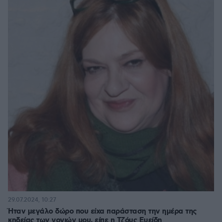
29.07.2024, 10:27
Ήταν μεγάλο δώρο που είχα παράσταση την ημέρα της
κηδείας των γονιών μου, είπε η Τζόυς Ευείδη