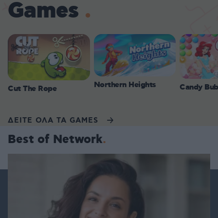
Games
Northern Heights
Candy Bub
Cut The Rope
ΔΕΙΤΕ ΟΛΑ ΤΑ GAMES
Best of Network