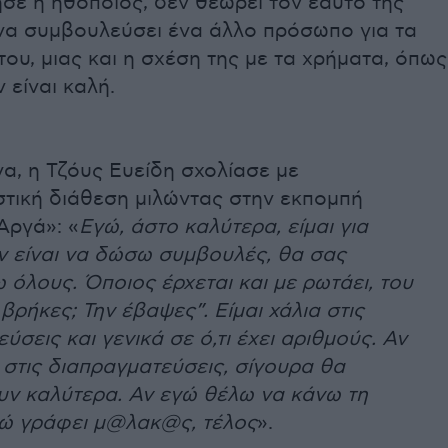
σε η ηθοποιός, δεν θεωρεί τον εαυτό της
να συμβουλεύσει ένα άλλο πρόσωπο για τα
του, μιας και η σχέση της με τα χρήματα, όπως
 είναι καλή.
α, η Τζόυς Ευείδη σχολίασε με
τική διάθεση μιλώντας στην εκπομπή
Αργά»: «
Εγώ, άστο καλύτερα, είμαι για
ν είναι να δώσω συμβουλές, θα σας
όλους. Όποιος έρχεται και με ρωτάει, του
βρήκες; Την έβαψες”. Είμαι χάλια στις
ύσεις και γενικά σε ό,τι έχει αριθμούς. Αν
στις διαπραγματεύσεις, σίγουρα θα
ν καλύτερα. Αν εγώ θέλω να κάνω τη
δώ γράφει μ@λακ@ς, τέλος
».