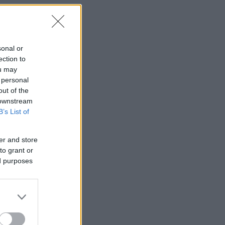
sonal or
ection to
ou may
 personal
out of the
 downstream
B’s List of
er and store
to grant or
ed purposes