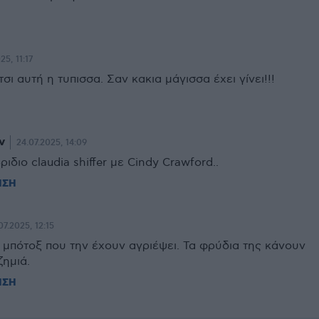
25, 11:17
σι αυτή η τυπισσα. Σαν κακια μάγισσα έχει γίνει!!!
ν
24.07.2025, 14:09
ριδιο claudia shiffer με Cindy Crawford..
ΗΣΗ
07.2025, 12:15
α μπότοξ που την έχουν αγριέψει. Τα φρύδια της κάνουν
ζημιά.
ΗΣΗ