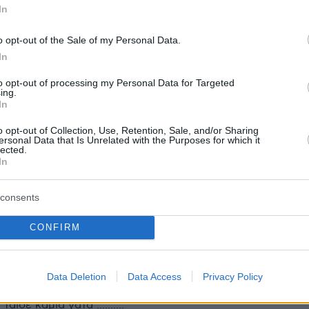
In
Επικίνδυνο διήμερο ενόψει, κορυφώνεται ο
o opt-out of the Sale of my Personal Data.
 Πότε υποχωρεί το φαινόμενο
In
αινιών του Δημήτρη Δανίκα
to opt-out of processing my Personal Data for Targeted
ing.
In
o opt-out of Collection, Use, Retention, Sale, and/or Sharing
protothema.gr στο Google News
το
και μάθετε πρώτοι
ersonal Data that Is Unrelated with the Purposes for which it
εις
lected.
In
Ειδήσεις
 τελευταίες
από την Ελλάδα και τον Κόσμο, τη
Protothema.gr
μβαίνουν, στο
consents
CONFIRM
ΙΑ
ΠΡΟΣΘΗΚΗ ΣΧΟΛΙΟΥ
(4)
Data Deletion
Data Access
Privacy Policy
5, 11:29
αισε καμια γατα ..........