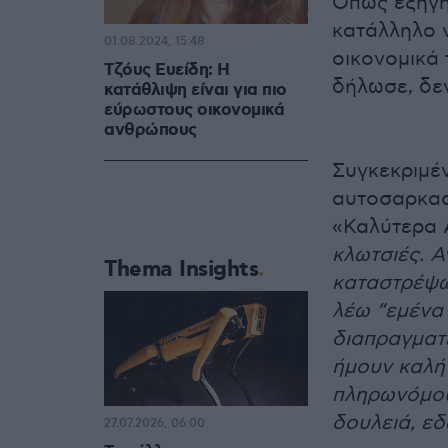
Όπως εξήγη
κατάλληλο 
01.08.2024, 15:48
οικονομικά 
Τζόυς Ευείδη: Η
δήλωσε, δεν
κατάθλιψη είναι για πιο
εύρωστους οικονομικά
ανθρώπους
Συγκεκριμέν
αυτοσαρκασ
«Καλύτερα 
κλωτσιές. Α
Thema Insights
καταστρέψω 
λέω “εμένα 
διαπραγματε
ήμουν καλή 
πληρωνόμου
δουλειά, ε
27.07.2026, 06:00