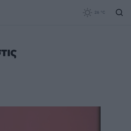
26
°C
τις