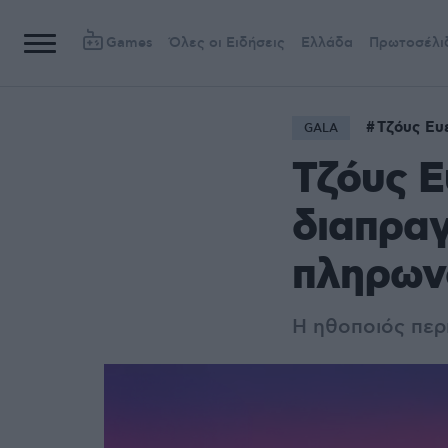
Games
Όλες οι Ειδήσεις
Ελλάδα
Πρωτοσέλι
Τζόυς Ευ
GALA
Τζόυς Ε
διαπραγ
πληρων
Η ηθοποιός περ