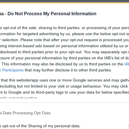
ντεο
ma -
Do Not Process My Personal Information
to opt-out of the sale, sharing to third parties, or processing of your per
formation for targeted advertising by us, please use the below opt-out s
r selection. Please note that after your opt-out request is processed y
eing interest-based ads based on personal information utilized by us or
disclosed to third parties prior to your opt-out. You may separately opt-
losure of your personal information by third parties on the IAB’s list of
. This information may also be disclosed by us to third parties on the
IA
Participants
that may further disclose it to other third parties.
 that this website/app uses one or more Google services and may gath
including but not limited to your visit or usage behaviour. You may click 
 to Google and its third-party tags to use your data for below specifi
ήμερα:
ogle consent section.
l Data Processing Opt Outs
ν μέσω πολιτικής έντασης στο Προεδρικό για
α της Δημοκρατίας
o opt-out of the Sharing of my personal data.