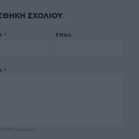
ΣΘΗΚΗ ΣΧΟΛΙΟΥ
 *
EMAIL
 *
υν
2500
χαρακτήρες