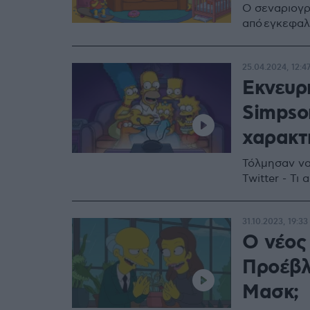
Ο σεναριογρ
από εγκεφαλ
25.04.2024, 12:4
Εκνευρ
Simpso
χαρακτ
Τόλμησαν να
Twitter - Τ
31.10.2023, 19:33
O νέος 
Προέβλ
Μασκ;