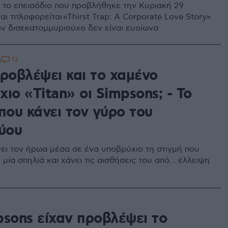
το επεισόδιο που προβλήθηκε την Κυριακή 29
ι τιτλοφορείται «Thirst Trap: A Corporate Love Story»
τον δισεκατομμυριούχο δεν είναι ευοίωνα
13
6
προβλέψει και το χαμένο
ιο «Titan» οι Simpsons; - Το
που κάνει τον γύρο του
τύου
νει τον ήρωα μέσα σε ένα υποβρύχιο τη στιγμή που
μία σπηλιά και χάνει τις αισθήσεις του από... έλλειψη
8
psons είχαν προβλέψει το