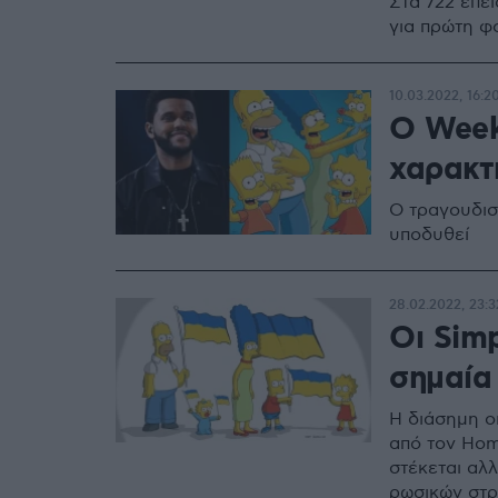
Στα 722 επε
για πρώτη φ
10.03.2022, 16:2
O Week
χαρακτ
Ο τραγουδισ
υποδυθεί
28.02.2022, 23:3
Οι Sim
σημαία 
Η διάσημη ο
από τον Home
στέκεται αλ
ρωσικών στρ