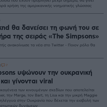
ισόδια που έχουν προβληθεί μέχρι σήμερα, θα γίνει
ορά χρήση της αμερικανικής νοηματικής γλώσσας
0
nd θα δανείσει τη φωνή του σε
ήρα της σειράς «The Simpsons»
τής ανακοίνωσε τα νέα στο Twitter - Ποιον ρόλο θα
7
2
psons υψώνουν την ουκρανική
και γίνονται viral
ικογένεια των κινουμένων σχεδίων που αποτελείται
r, την Marge, τον Bart, τη Lisa και την μικρή Maggie
ληλέγγυα στην Ουκρανία που δέχεται την εισβολή των
ατιωτικών δυνάμεων