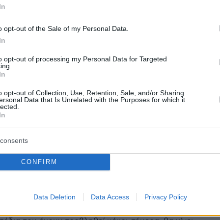
In
o opt-out of the Sale of my Personal Data.
mpsons: «Προέβλεψαν»... τον
In
ό καύσωνα στη Βρετανία; -
to opt-out of processing my Personal Data for Targeted
ing.
ίντεο
In
οκρασίες να αυξάνονται στο Ηνωμένο Βασίλειο και σε
o opt-out of Collection, Use, Retention, Sale, and/or Sharing
ersonal Data that Is Unrelated with the Purposes for which it
ρώπης, οι θαυμαστές της σειράς έχουν κοινοποιήσει
lected.
πό στιγμιότυπα από παλιά επεισόδια που «προέβλεψαν»
In
α
consents
CONFIRM
χρόνια της ιστορίας τους, οι
ons» υποδέχονται για πρώτη
Data Deletion
Data Access
Privacy Policy
ναν κωφό χαρακτήρα