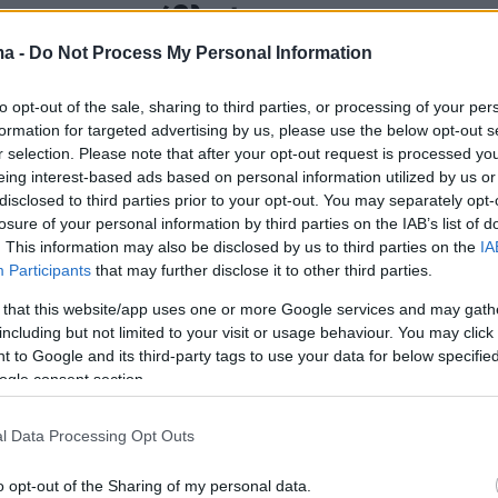
psons «προέβλεψαν» και την
ιότητα του Ντόναλντ Τραμπ
ma -
Do Not Process My Personal Information
 προεδρικές εκλογές 2024
to opt-out of the sale, sharing to third parties, or processing of your per
formation for targeted advertising by us, please use the below opt-out s
οικογένεια του Σπρίνγκφιλντ βρίσκεται και πάλι στο
r selection. Please note that after your opt-out request is processed y
όγω των ικανοτήτων της στις προφητείες
eing interest-based ads based on personal information utilized by us or
disclosed to third parties prior to your opt-out. You may separately opt-
losure of your personal information by third parties on the IAB’s list of
1
. This information may also be disclosed by us to third parties on the
IA
psons δεν είχαν προβλέψει τον
Participants
that may further disclose it to other third parties.
 της βασίλισσας Ελισάβετ παρά
 that this website/app uses one or more Google services and may gath
including but not limited to your visit or usage behaviour. You may click 
τεο που κυκλοφορούν στα social
 to Google and its third-party tags to use your data for below specifi
ogle consent section.
ονός ότι η δημοφιλής σειρά κινουμένων σχεδίων
l Data Processing Opt Outs
α τις προβλέψεις της κάτι τέτοιο δεν ισχύει με τον
βασίλισσας
o opt-out of the Sharing of my personal data.