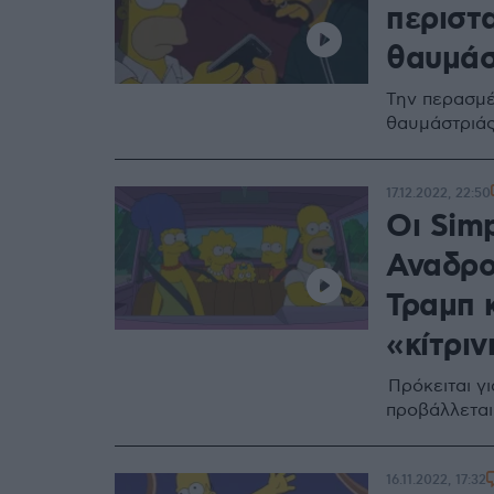
περιστα
θαυμάσ
Την περασμέ
θαυμάστριάς 
17.12.2022, 22:50
Οι Simp
Αναδρο
Τραμπ κ
«κίτριν
Πρόκειται γ
προβάλλεται
16.11.2022, 17:32