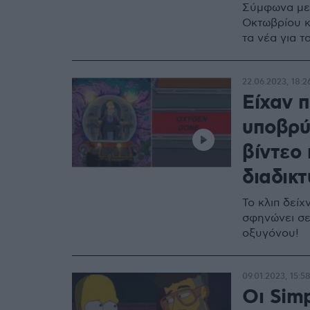
Σύμφωνα με 
Οκτωβρίου κα
τα νέα για 
22.06.2023, 18:2
Είχαν 
υποβρύχ
βίντεο 
διαδικ
Το κλιπ δείχ
σφηνώνει σε 
οξυγόνου!
09.01.2023, 15:5
Οι Sim