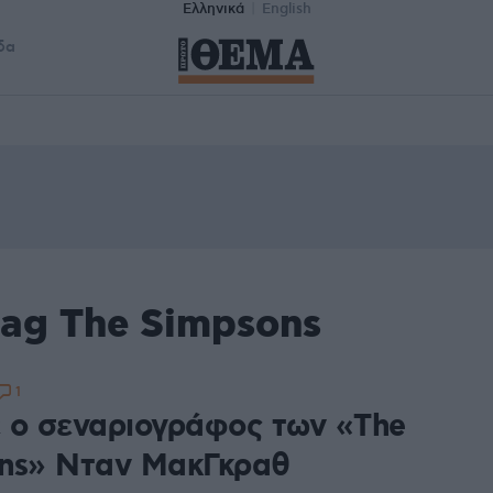
Ελληνικά
English
δα
tag The Simpsons
1
 ο σεναριογράφος των «The
ns» Νταν ΜακΓκραθ