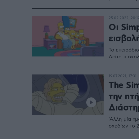
25.02.2022, 20:1
Οι Sim
εισβολ
Το επεισόδι
Δείτε τι σχ
19.07.2021, 17:31
The Sim
την πτ
Διάστη
'Αλλη μία «
σχεδίων το 2