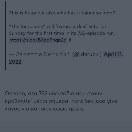
This is huge but also why has it taken so long?
“The Simpsons” will feature a deaf actor on
Sunday for the first time in its 722-episode run.
https://t.co/B3pgPngp2g
#
— 𝙹𝚊𝚗𝚎𝚝𝚝𝚎 𝙳𝚎𝚛𝚞𝚌𝚔𝚒 (@jderucki)
April 11,
2022
Ωστόσο, στα 722 επεισόδια που έχουν
προβληθεί μέχρι σήμερα, ποτέ δεν έχει γίνει
λόγος για κάποιον κωφό ήρωα.