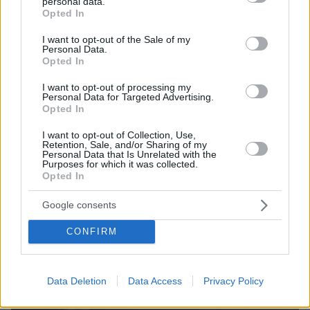
personal data.
ΔΕΙΤΕ ΟΛΕΣ ΤΙΣ ΕΙΔΗΣΕΙΣ
grant or deny consent to Google and its third-party tags to
Opted In
use your data for below specified purposes in below Google
consent section.
I want to opt-out of the Sale of my
Personal Data.
Opted In
ΤΑ ΠΙΟ ΔΗΜΟΦΙΛΗ
I want to opt-out of processing my
Personal Data for Targeted Advertising.
Opted In
I want to opt-out of Collection, Use,
Retention, Sale, and/or Sharing of my
Personal Data that Is Unrelated with the
Purposes for which it was collected.
Opted In
Google consents
CONFIRM
Data Deletion
Data Access
Privacy Policy