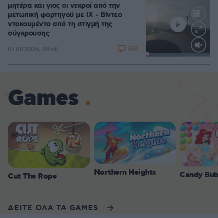
μητέρα και γιος οι νεκροί από την
μετωπική φορτηγού με ΙΧ - Βίντεο
ντοκουμέντο από τη στιγμή της
σύγκρουσης
368
07.08.2026, 09:58
Loaded
:
100.00%
Games
Northern Heights
Candy Bub
Cut The Rope
ΔΕΙΤΕ ΟΛΑ ΤΑ GAMES