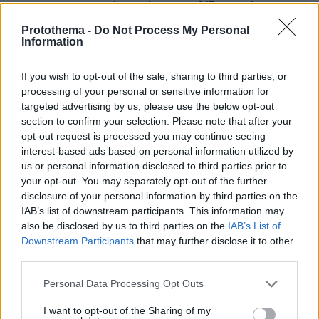
21χρονος ναυαγοσώστης έσωσε Ιταλίδα τουρίστρια στη
Σαμοθράκη: «Την έβγαλαν στη στεριά σε ημιλιπόθυμη
Protothema -
Do Not Process My Personal
κατάσταση»
Information
πριν 23 λεπτά
Τι θα συμβεί αν πίνουμε ένα σφηνάκι ελαιόλαδο κάθε
If you wish to opt-out of the sale, sharing to third parties, or
μέρα – Απαντά η Λίνσει που το δοκίμασε για 2
processing of your personal or sensitive information for
εβδομάδες
targeted advertising by us, please use the below opt-out
section to confirm your selection. Please note that after your
πριν 27 λεπτά
opt-out request is processed you may continue seeing
Η Ισπανία σχεδιάζει τις ταφές και προσπαθεί να
ταυτοποιήσει τις σορούς από την εισβολή μεταναστών
interest-based ads based on personal information utilized by
στη Θέουτα
us or personal information disclosed to third parties prior to
your opt-out. You may separately opt-out of the further
πριν 34 λεπτά
disclosure of your personal information by third parties on the
Βαγιαννίδης: Το δίδυμο που επιστρέφει για να αλλάξει
IAB’s list of downstream participants. This information may
τα δεδομένα
also be disclosed by us to third parties on the
IAB’s List of
Downstream Participants
that may further disclose it to other
πριν 42 λεπτά
Αντόνιο Μπαντέρας για τη σχέση του με τη Μέλανι
third parties.
Γκρίφιθ μετά το διαζύγιό τους: Είναι μία από τις
Please note that this website/app uses one or more Google
καλύτερές μου φίλες
Personal Data Processing Opt Outs
services and may gather and store information including but
not limited to your visit or usage behaviour. You may click to
I want to opt-out of the Sharing of my