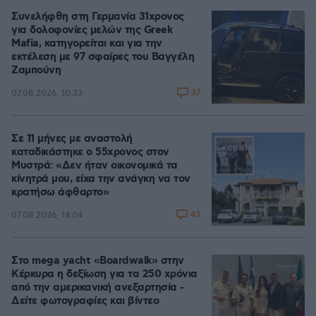
Συνελήφθη στη Γερμανία 31χρονος
για δολοφονίες μελών της Greek
Mafia, κατηγορείται και για την
εκτέλεση με 97 σφαίρες του Βαγγέλη
Ζαμπούνη
37
07.08.2026, 10:33
Σε 11 μήνες με αναστολή
καταδικάστηκε ο 55χρονος στον
Μυστρά: «Δεν ήταν οικονομικά τα
κίνητρά μου, είχα την ανάγκη να τον
κρατήσω άφθαρτο»
43
07.08.2026, 14:04
Στο mega yacht «Boardwalk» στην
Κέρκυρα η δεξίωση για τα 250 χρόνια
από την αμερικανική ανεξαρτησία -
Δείτε φωτογραφίες και βίντεο