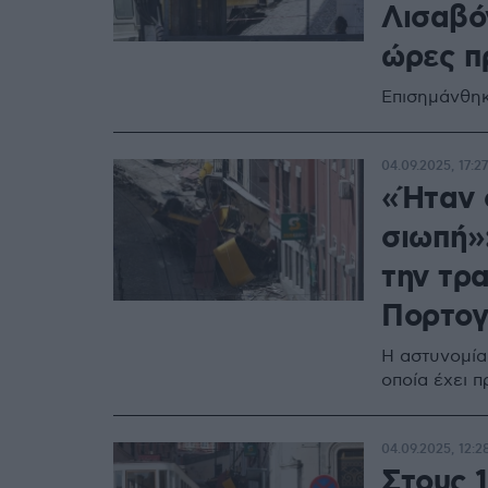
Λισαβό
ώρες π
Επισημάνθηκ
04.09.2025, 17:27
«Ήταν 
σιωπή»:
την τρ
Πορτογ
Η αστυνομία 
οποία έχει 
04.09.2025, 12:2
Στους 1