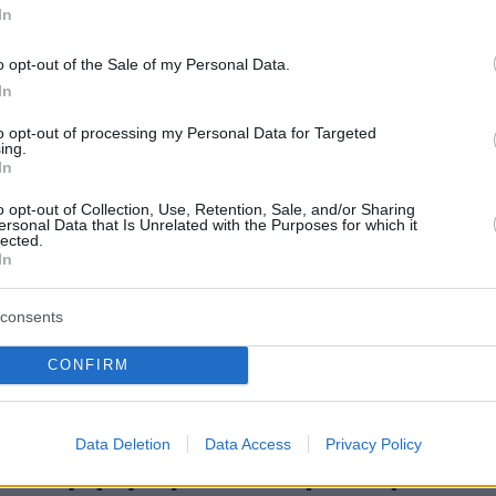
In
ιευκρίνιστες συνθήκες, έσπασε το καλώδιο - Έξι
 τραυματίστηκαν
o opt-out of the Sale of my Personal Data.
In
2
to opt-out of processing my Personal Data for Targeted
 καλώδιο τελεφερίκ και
ing.
In
τες έπεσαν πάνω σε βράχους
o opt-out of Collection, Use, Retention, Sale, and/or Sharing
ία - Τρεις νεκροί και εννέα
ersonal Data that Is Unrelated with the Purposes for which it
lected.
τίες
In
 είχαν παραμείνει για ώρες εγκλωβισμένοι μέχρι να
consents
CONFIRM
55
λώδιο που έσπασε προκάλεσε
Data Deletion
Data Access
Privacy Policy
λύνεκρη τραγωδία στη Λισαβόνα