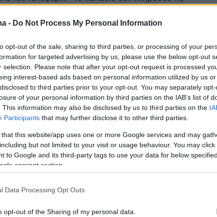
ς αποκάλυψε η προκαταρκτική έκθεση
ma -
Do Not Process My Personal Information
2
to opt-out of the sale, sharing to third parties, or processing of your per
προδιαγραφών το καλώδιο του
formation for targeted advertising by us, please use the below opt-out s
r selection. Please note that after your opt-out request is processed y
ρίκ Γκλόρια που εκτροχιάστηκε
eing interest-based ads based on personal information utilized by us or
νεκρούς
disclosed to third parties prior to your opt-out. You may separately opt-
losure of your personal information by third parties on the IAB’s list of
διερεύνησης ατυχημάτων συνέστησε να παραμείνουν
. This information may also be disclosed by us to third parties on the
IA
μένα όλα τα υπόλοιπα τελεφερίκ της πρωτεύουσας
Participants
that may further disclose it to other third parties.
 that this website/app uses one or more Google services and may gath
including but not limited to your visit or usage behaviour. You may click 
1
 to Google and its third-party tags to use your data for below specifi
ουδιστές μοναχοί σκοτώθηκαν
ogle consent section.
ροχιασμό τελεφερίκ στη Σρι
l Data Processing Opt Outs
o opt-out of the Sharing of my personal data.
ατευθύνονταν προς το μοναστήρι της Να Ουγιάνα