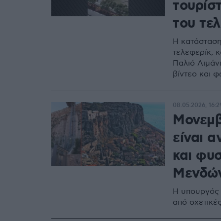
τουρίσ
του τε
Η κατάσταση
τελεφερίκ, 
Παλιό Λιμάνι
βίντεο και 
08.05.2026, 16:2
Μονεμβ
είναι α
και φυσ
Μενδών
Η υπουργός 
από σχετικέ