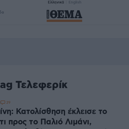
Ελληνικά
English
δα
tag Τελεφερίκ
29
3
ίνη: Κατολίσθηση έκλεισε το
ι προς το Παλιό Λιμάνι,