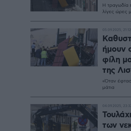
Η τραγωδία 
λίγες ώρες 
05.09.2025, 21:12
Καθυστ
ήμουν 
φίλη μο
της Λι
«Όταν έφτασ
μάτια
04.09.2025, 23:3
Τουλάχι
των νε