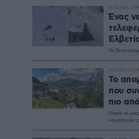
18.03.2026, 17:44
Ένας ν
τελεφερ
Ελβετία
Το δυστύχημ
31.12.2025, 07:24
Το απο
που συ
πιο απ
Παρά το μικ
χειμερινών 