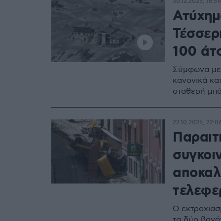
30.12.2025, 16:51
Ατύχημα
Τέσσερ
100 άτ
Σύμφωνα με 
κανονικά κα
σταθερή μπ
22.10.2025, 22:0
Παραιτ
συγκοι
αποκαλ
τελεφε
Ο εκτροχιασ
τα δύο βαγό