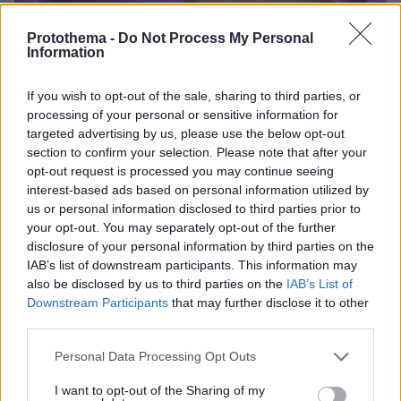
Protothema -
Do Not Process My Personal
Information
If you wish to opt-out of the sale, sharing to third parties, or
processing of your personal or sensitive information for
targeted advertising by us, please use the below opt-out
section to confirm your selection. Please note that after your
opt-out request is processed you may continue seeing
interest-based ads based on personal information utilized by
us or personal information disclosed to third parties prior to
your opt-out. You may separately opt-out of the further
disclosure of your personal information by third parties on the
IAB’s list of downstream participants. This information may
also be disclosed by us to third parties on the
IAB’s List of
10.06.2026, 19:56
Downstream Participants
that may further disclose it to other
Ο Γκουτέρες προειδοποιεί: Κίνδυνος να επιστρέψει ο
third parties.
ολοκληρωτικός πόλεμος στη Μέση Ανατολή
Ο γενικός γραμματέας του ΟΗΕ προειδοποίησε
Please note that this website/app uses one or more Google
Personal Data Processing Opt Outs
services and may gather and store information including but
σήμερα ότι υπάρχει κίνδυνος να επιστρέψει ο
not limited to your visit or usage behaviour. You may click to
I want to opt-out of the Sharing of my
ολοκληρωτικός πόλεμος στη Μέση Ανατολή, μετά τις