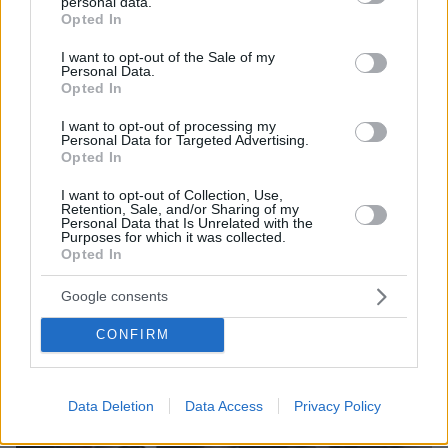
personal data.
grant or deny consent to Google and its third-party tags to
νέες ανταλλαγές πυρών μεταξύ του Ιράν και των
Opted In
use your data for below specified purposes in below Google
ΗΠΑ
consent section.
I want to opt-out of the Sale of my
Personal Data.
Opted In
I want to opt-out of processing my
Personal Data for Targeted Advertising.
Opted In
I want to opt-out of Collection, Use,
Retention, Sale, and/or Sharing of my
Personal Data that Is Unrelated with the
Purposes for which it was collected.
Opted In
Google consents
CONFIRM
Data Deletion
Data Access
Privacy Policy