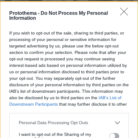
Protothema -
Do Not Process My Personal
Information
If you wish to opt-out of the sale, sharing to third parties, or
processing of your personal or sensitive information for
targeted advertising by us, please use the below opt-out
11.09.2025, 09:35
section to confirm your selection. Please note that after your
Γονείς: Μην πνίγετε τα παιδιά με (υπερβολικές)
opt-out request is processed you may continue seeing
απαιτήσεις – Τι να προσέξετε
interest-based ads based on personal information utilized by
us or personal information disclosed to third parties prior to
Οι καλές προθέσεις συχνά καταλήγουν σε
your opt-out. You may separately opt-out of the further
(υπέρμετρο) άγχος για τα παιδιά. Πώς μπορούν οι
disclosure of your personal information by third parties on the
γονείς να προσφέρουν ενθάρρυνση χωρίς να τα
IAB’s list of downstream participants. This information may
«πνίγουν» με τις ακαδημαϊκές -και όχι μόνο
also be disclosed by us to third parties on the
IAB’s List of
-απαιτήσεις τους;
Downstream Participants
that may further disclose it to other
third parties.
Please note that this website/app uses one or more Google
Personal Data Processing Opt Outs
services and may gather and store information including but
not limited to your visit or usage behaviour. You may click to
I want to opt-out of the Sharing of my