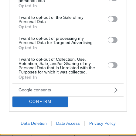
personal data.
grant or deny consent to Google and its third-party tags to
Opted In
use your data for below specified purposes in below Google
consent section.
I want to opt-out of the Sale of my
Personal Data.
Opted In
I want to opt-out of processing my
Personal Data for Targeted Advertising.
Opted In
I want to opt-out of Collection, Use,
Retention, Sale, and/or Sharing of my
Personal Data that Is Unrelated with the
Purposes for which it was collected.
Opted In
Google consents
CONFIRM
2
19.08.2025, 20:26
Η συγκίνηση της Ναόμι Γουότς αποχαιρετώντας τον γιο
Data Deletion
Data Access
Privacy Policy
της που φεύγει για σπουδές
Η ηθοποιός απέκτησε τον 18χρονο Σάσα Πιτ με τον