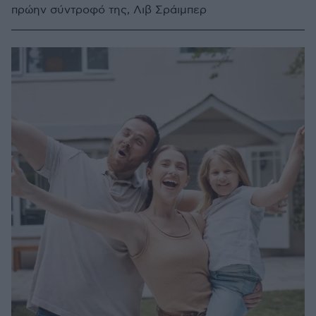
πρώην σύντροφό της, Λιβ Σράιμπερ