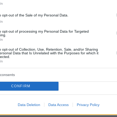
ι δοκιμάζουν πρώτοι κάθε καινούρια αντιγηραντική
In
 μορφή δερμοκαλλυντικού κερδίζουν κι άλλα
τα, εκτός από τη νεανική όψη; Νεότερη μελέτη
o opt-out of the Sale of my Personal Data.
In
to opt-out of processing my Personal Data for Targeted
2
ing.
In
λντο είπε σε κάμεραμαν να μην
ει στο πρόσωπό του για να μην
o opt-out of Collection, Use, Retention, Sale, and/or Sharing
ersonal Data that Is Unrelated with the Purposes for which it
lected.
αι οι ρυτίδες - Δείτε βίντεο
In
υ Πορτογάλου σούπερ σταρ για τα σημάδια του...
consents
 πρόσωπό του
CONFIRM
23
α Χάγιεκ άβαφη - «Μετράω
Data Deletion
Data Access
Privacy Policy
 και άσπρες τρίχες»