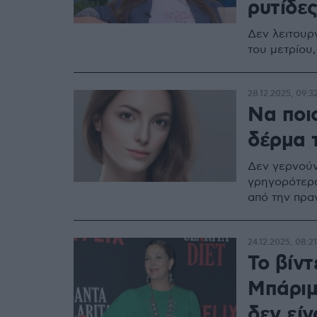
ρυτίδες
Δεν λειτουρ
του μετρίου,
28.12.2025, 09:3
Να ποι
δέρμα 
Δεν γερνούν
γρηγορότερα
από την πραγ
24.12.2025, 08:21
Το βίν
Μπάριμ
δεν είν