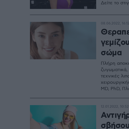
Δείτε το στ
08.06.2022, 16:1
Θεραπε
γεμίζο
σώμα
Πλήρη αποκα
ζυγωματικά, 
τεχνικές λι
χειρουργική
MD, PhD, Πλ
12.01.2022, 10:52
Αντιγή
σβήσου