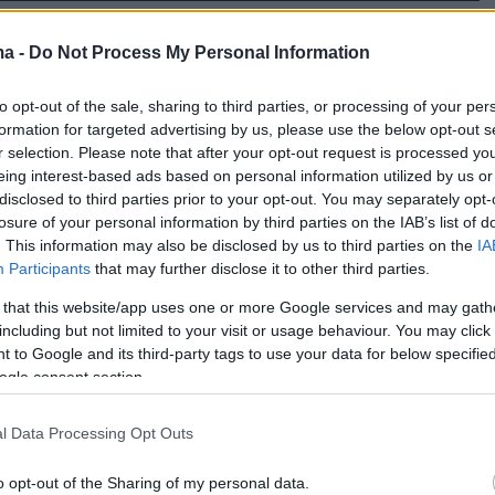
11
5
ma -
Do Not Process My Personal Information
τις ρυτίδες έκφρασής μου γιατί
υν πόσο πολύ έχω γελάσει στη
to opt-out of the sale, sharing to third parties, or processing of your per
formation for targeted advertising by us, please use the below opt-out s
, είπε η Πηνελόπη
r selection. Please note that after your opt-out request is processed y
eing interest-based ads based on personal information utilized by us or
σοπούλου
disclosed to third parties prior to your opt-out. You may separately opt-
losure of your personal information by third parties on the IAB’s list of
του χρόνου που αντανακλά στην εξωτερική εμφάνιση,
. This information may also be disclosed by us to third parties on the
IA
άζει, δήλωσε η ηθοποιός
Participants
that may further disclose it to other third parties.
 that this website/app uses one or more Google services and may gath
including but not limited to your visit or usage behaviour. You may click 
απάνω κερδίζουν όσοι
 to Google and its third-party tags to use your data for below specifi
ogle consent section.
ούνται το δέρμα τους και
υν» τις ρυτίδες
l Data Processing Opt Outs
ά όσοι έχουν εμμονή με τις αισθητικές επεμβάσεις
o opt-out of the Sharing of my personal data.