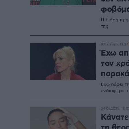
φοβόμ
Η διάσημη η
της
07.12.2025, 13:27
Έχω απ
τον χρό
παρακά
Έχω πάρει τ
ενδιαφέρει 
04.09.2025, 18:0
Κάνατε
τη θερ