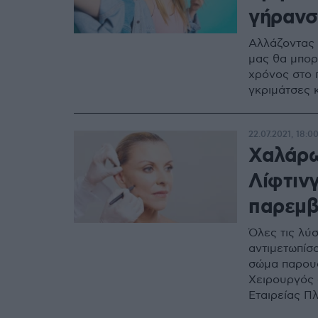
γήρανσ
Αλλάζοντας 
μας θα μπορ
χρόνος στο 
γκριμάτσες 
22.07.2021, 18:0
Χαλάρω
Λίφτινγ
παρεμβ
Όλες τις λύ
αντιμετωπίσ
σώμα παρουσ
Χειρουργός 
Εταιρείας Π
(HESPRAS)