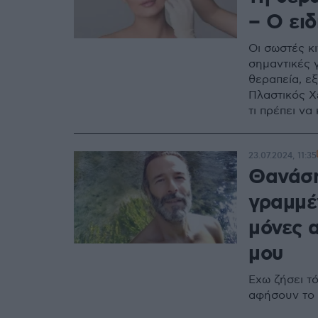
– Ο ειδ
Οι σωστές κι
σημαντικές γ
θεραπεία, ε
Πλαστικός Χ
τι πρέπει να
23.07.2024, 11:35
Θανάση
γραμμέν
μόνες 
μου
Έχω ζήσει τ
αφήσουν το 