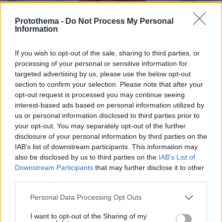
Protothema -
Do Not Process My Personal
Information
If you wish to opt-out of the sale, sharing to third parties, or
processing of your personal or sensitive information for
targeted advertising by us, please use the below opt-out
section to confirm your selection. Please note that after your
opt-out request is processed you may continue seeing
interest-based ads based on personal information utilized by
us or personal information disclosed to third parties prior to
your opt-out. You may separately opt-out of the further
17.12.2024, 17:32
disclosure of your personal information by third parties on the
Ο Ρονάλντο ανακοίνωσε την υποψηφιότητά του για την
προεδρία της ποδοσφαιρικής ομοσπονδίας της
IAB’s list of downstream participants. This information may
Βραζιλίας
also be disclosed by us to third parties on the
IAB’s List of
Downstream Participants
that may further disclose it to other
«Μεταξύ των εκατοντάδων πραγμάτων που με
third parties.
κινητοποιούν για να είμαι υποψήφιος για πρόεδρος
της CBF, θέλω να επαναφέρω αυτό το κύρος και τον
Please note that this website/app uses one or more Google
Personal Data Processing Opt Outs
σεβασμό που είχε πάντα η σέλεσαο και που σήμερα
services and may gather and store information including but
κανείς άλλος δεν έχει» ανέφερε «το φαινόμενο»
not limited to your visit or usage behaviour. You may click to
I want to opt-out of the Sharing of my