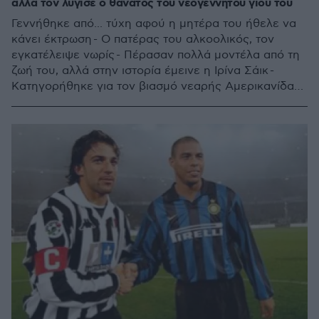
αλλά τον λύγισε ο θάνατος του νεογέννητου γιου του
Γεννήθηκε από... τύχη αφού η μητέρα του ήθελε να
κάνει έκτρωση - Ο πατέρας του αλκοολικός, τον
εγκατέλειψε νωρίς - Πέρασαν πολλά μοντέλα από τη
ζωή του, αλλά στην ιστορία έμεινε η Ιρίνα Σάικ -
Κατηγορήθηκε για τον βιασμό νεαρής Αμερικανίδας
δασκάλας - Εκανε τρία παιδιά με παρένθετες
μητέρες - Ονειρεύεται να φθάσει τα 7, όσα και το
νούμερο της μαγικής φανέλας του