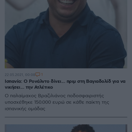
1
22.05.2021, 00:08
Ισπανία: Ο Ρονάλντο δίνει... πριμ στη Βαγιαδολίδ για να
νικήσει... την Ατλέτικο
Ο παλαίμαχος Βραζιλιάνος ποδοσφαιριστής
υποσχέθηκε 150.000 ευρώ σε κάθε παίκτη της
ισπανικής ομάδας