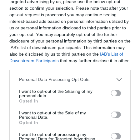
ματς με το Μαυροβούνιο
targeted advertising by us, please use the below opt-out
section to confirm your selection. Please note that after your
Ξεκίνησε η προετοιμασία της «γαλανόλευκης» για το
opt-out request is processed you may continue seeing
κρίσιμο διπλό ραντεβού των προκριματικών του
interest-based ads based on personal information utilized by
Παγκοσμίου – Οι αναγκαστικές αλλαγές της
us or personal information disclosed to third parties prior to
τελευταίας στιγμής και οι δέκα παίκτες που πάτησαν
your opt-out. You may separately opt-out of the further
παρκέ
disclosure of your personal information by third parties on the
IAB’s list of downstream participants. This information may
also be disclosed by us to third parties on the
IAB’s List of
Downstream Participants
that may further disclose it to other
third parties.
Please note that this website/app uses one or more Google
Personal Data Processing Opt Outs
services and may gather and store information including but
not limited to your visit or usage behaviour. You may click to
I want to opt-out of the Sharing of my
personal data.
grant or deny consent to Google and its third-party tags to
Opted In
use your data for below specified purposes in below Google
consent section.
I want to opt-out of the Sale of my
Personal Data.
Opted In
I want to opt-out of processing my
Personal Data for Targeted Advertising.