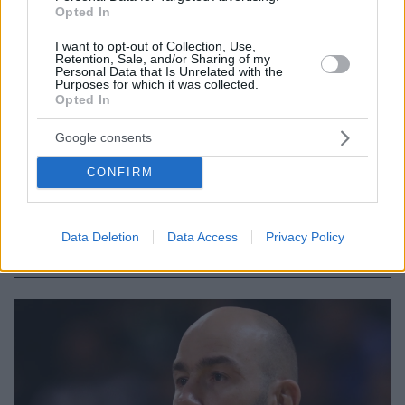
Opted In
I want to opt-out of Collection, Use,
Retention, Sale, and/or Sharing of my
Personal Data that Is Unrelated with the
Purposes for which it was collected.
Opted In
Google consents
3
30.11.2025, 21:39
Σπανούλης: Είμαι περήφανος για τη δουλειά των
CONFIRM
παικτών και τις νίκες που πήραμε
Ο Βασίλης Σπανούλης εμφανίστηκε απόλυτα
ικανοποιημένος από την εικόνα της ομάδας του στο
Data Deletion
Data Access
Privacy Policy
πρώτο «παράθυρο» ενόψει FIBA World Cup 2027