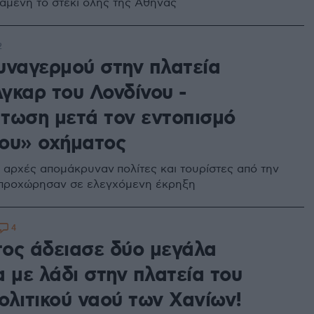
ταμένη το στέκι όλης της Αθήνας
2
υναγερμού στην πλατεία
γκαρ του Λονδίνου -
τωση μετά τον εντοπισμό
ου» οχήματος
ι αρχές απομάκρυναν πολίτες και τουρίστες από την
 προχώρησαν σε ελεγχόμενη έκρηξη
4
ος άδειασε δύο μεγάλα
 με λάδι στην πλατεία του
ολιτικού ναού των Χανίων!