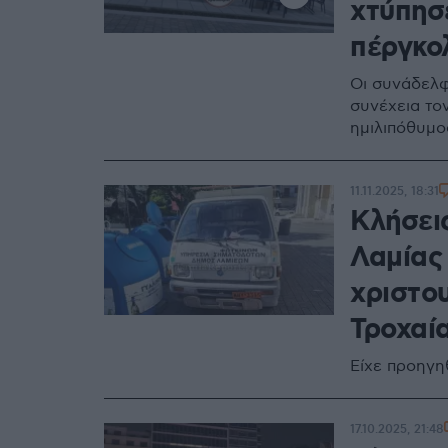
χτύπησε
πέργκο
Οι συνάδελφ
συνέχεια το
ημιλιπόθυμο
11.11.2025, 18:31
Κλήσει
Λαμίας 
χριστο
Τροχαί
Είχε προηγη
17.10.2025, 21:48