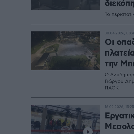
διεκόπ
Το περιστατ
30.04.2026, 08:
Οι οπα
πλατεί
την Μπ
Ο Αντιδήμαρ
Γιώργου Δημ
ΠΑΟΚ
16.02.2026, 15:25
Εργατι
Μεσολο