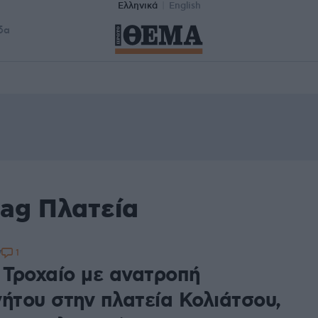
Ελληνικά
English
δα
tag Πλατεία
1
7
: Τροχαίο με ανατροπή
νήτου στην πλατεία Κολιάτσου,