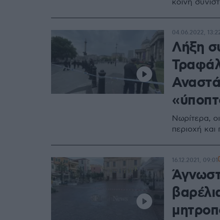
κοινή συνισ
04.06.2022, 13:2
Λήξη σ
Τραφάλ
Αναστά
«ύποπτ
Νωρίτερα, ο
περιοχή και
16.12.2021, 09:01
Άγνωστ
βαρέλια
μητροπ