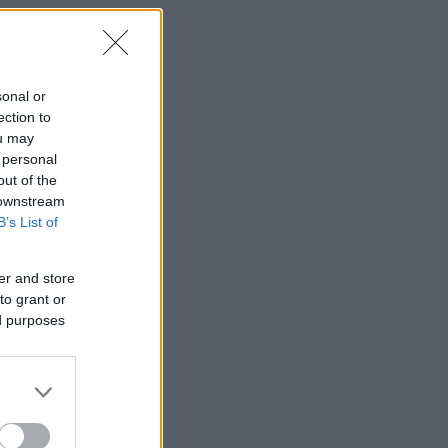
sonal or
ection to
ou may
 personal
out of the
 downstream
B’s List of
er and store
to grant or
ed purposes