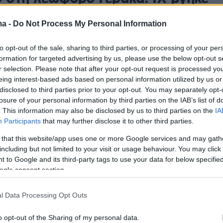
τίθετο ρεύμα και κατέληξε μέσα
ma -
Do Not Process My Personal Information
τεία - Δείτε φωτογραφίες
to opt-out of the sale, sharing to third parties, or processing of your per
ασε τον έλεγχο με συνέπεια το όχημα να χτυπήσει
formation for targeted advertising by us, please use the below opt-out s
και να καταλήξει πάνω σε ένα δέντρο
r selection. Please note that after your opt-out request is processed y
eing interest-based ads based on personal information utilized by us or
disclosed to third parties prior to your opt-out. You may separately opt-
9
losure of your personal information by third parties on the IAB’s list of
όγες, μετά από έκρηξη, ένα
. This information may also be disclosed by us to third parties on the
IA
Participants
that may further disclose it to other third parties.
ητο σε κεντρική πλατεία του
 that this website/app uses one or more Google services and may gath
νταμ
including but not limited to your visit or usage behaviour. You may click 
 to Google and its third-party tags to use your data for below specifi
οί πρόλαβαν κι έσβησαν τη φωτιά που είχε πιάσει και
ogle consent section.
ον οποίο συνέλαβαν στη συνέχεια, καθώς θεωρήθηκε
 σκόπιμη πρόκληση του περιστατικού
l Data Processing Opt Outs
25
o opt-out of the Sharing of my personal data.