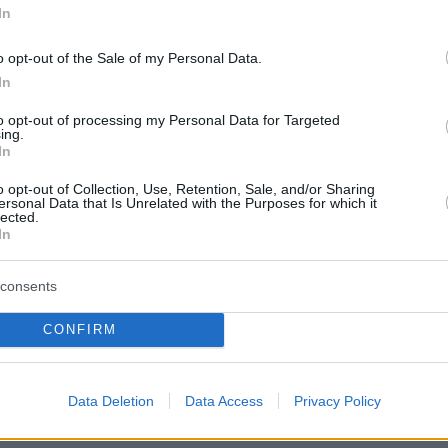
ος κρεμάστηκε σε πλατεία στην
In
- «Πάγωσαν» περίοικοι και
o opt-out of the Sale of my Personal Data.
ικοί
In
to opt-out of processing my Personal Data for Targeted
τοπίστηκε απαγχονισμένος δίπλα από μία παλέτα
ing.
ει γύρω από το λαιμό του μία κορδέλα
In
o opt-out of Collection, Use, Retention, Sale, and/or Sharing
ersonal Data that Is Unrelated with the Purposes for which it
1
lected.
ιο στους τουρίστες που θέλουν
In
σκεφτούν τη διάσημη Plaza de
consents
θέλει να βάλει ο δήμος
CONFIRM
ης
 δημοτικής αρχής της Σεβίλλης γίνεται στο πλαίσιο
Data Deletion
Data Access
Privacy Policy
 να ελεγχθεί ο όγκος τουριστών που κατακλύζουν
την πλατεία