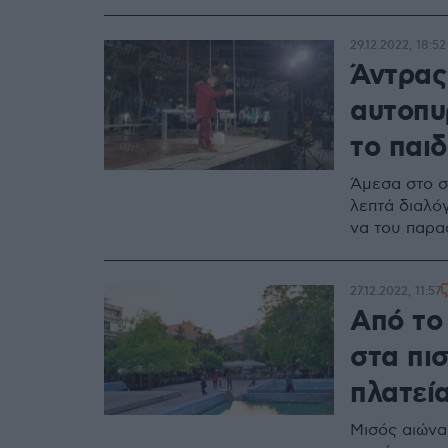
29.12.2022, 18:52
Άντρας
αυτοπυρ
το παιδ
Άμεσα στο σ
λεπτά διαλό
να του παρα
27.12.2022, 11:57
Από το
στα πισ
πλατεί
Μισός αιώνα