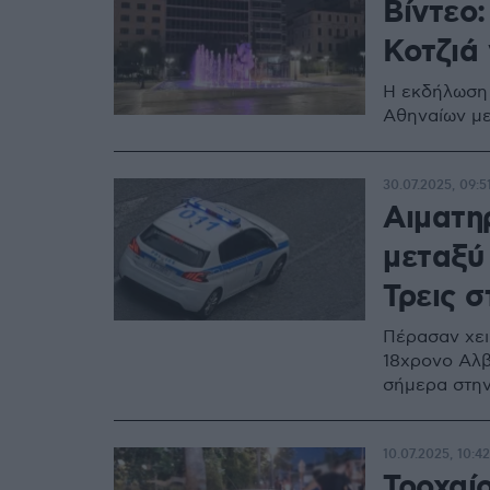
Βίντεο:
Κοτζιά 
Η εκδήλωση
Αθηναίων με
30.07.2025, 09:5
Αιματη
μεταξύ
Τρεις 
Πέρασαν χει
18χρονο Αλβ
σήμερα στην
10.07.2025, 10:42
Τροχαί