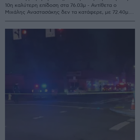
10η καλύτερη επίδοση στα 76.03μ - Αντίθετα ο
Μιχάλης Αναστασάκης δεν τα κατάφερε, με 72.40μ.
κατετάγη στην 25η θέση του αγωνίσματος