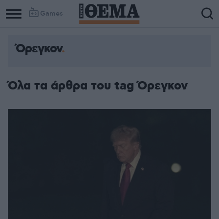
Games
Όρεγκον
Όλα τα άρθρα του tag Όρεγκον