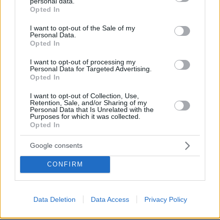
personal data.
grant or deny consent to Google and its third-party tags to
Opted In
use your data for below specified purposes in below Google
consent section.
I want to opt-out of the Sale of my
Personal Data.
Opted In
I want to opt-out of processing my
Personal Data for Targeted Advertising.
Opted In
I want to opt-out of Collection, Use,
Retention, Sale, and/or Sharing of my
Personal Data that Is Unrelated with the
Purposes for which it was collected.
Opted In
Google consents
2
07.04.2024, 14:55
Νικητής στο τζακ ποτ του Powerball στις ΗΠΑ κέρδισε
CONFIRM
1,3 δισ. δολάρια
Πρόκειται για το 8ο μεγαλύτερο ποσό στην
αμερικανική ιστορία – Ο νικητής βρήκε τους έξι
Data Deletion
Data Access
Privacy Policy
αριθμούς με ένα δελτίο 2 δολαρίων