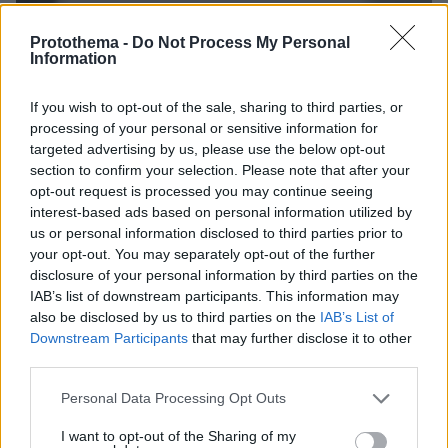
Protothema -
Do Not Process My Personal
Information
If you wish to opt-out of the sale, sharing to third parties, or
processing of your personal or sensitive information for
1
24.04.2024, 07:29
targeted advertising by us, please use the below opt-out
Ανατριχιαστικό βίντεο: Κάμερα σε κουδούνι σπιτιού
section to confirm your selection. Please note that after your
κατέγραψε καρέ-καρέ την αρπαγή γυναίκας στο
opt-out request is processed you may continue seeing
Όρεγκον
interest-based ads based on personal information utilized by
us or personal information disclosed to third parties prior to
«Παρακαλώ βοηθήστε με» ούρλιαζε η γυναίκα λίγο
your opt-out. You may separately opt-out of the further
πριν απαχθεί
disclosure of your personal information by third parties on the
IAB’s list of downstream participants. This information may
also be disclosed by us to third parties on the
IAB’s List of
Downstream Participants
that may further disclose it to other
third parties.
Please note that this website/app uses one or more Google
Personal Data Processing Opt Outs
services and may gather and store information including but
not limited to your visit or usage behaviour. You may click to
I want to opt-out of the Sharing of my