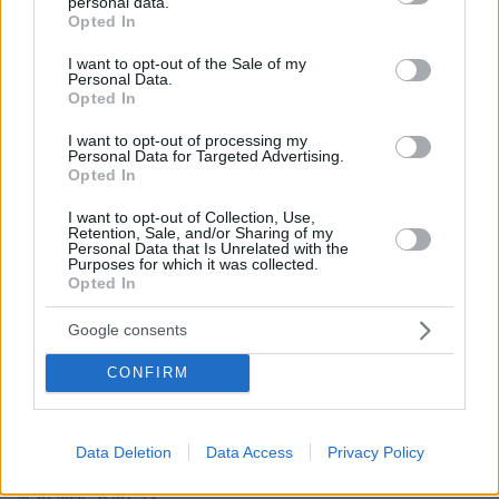
personal data.
grant or deny consent to Google and its third-party tags to
Opted In
use your data for below specified purposes in below Google
consent section.
I want to opt-out of the Sale of my
Personal Data.
Opted In
I want to opt-out of processing my
Personal Data for Targeted Advertising.
Opted In
I want to opt-out of Collection, Use,
Retention, Sale, and/or Sharing of my
Personal Data that Is Unrelated with the
Purposes for which it was collected.
Opted In
Google consents
CONFIRM
Data Deletion
Data Access
Privacy Policy