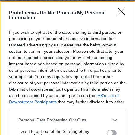
Protothema -
Do Not Process My Personal
Information
If you wish to opt-out of the sale, sharing to third parties, or
processing of your personal or sensitive information for
targeted advertising by us, please use the below opt-out
section to confirm your selection. Please note that after your
opt-out request is processed you may continue seeing
interest-based ads based on personal information utilized by
us or personal information disclosed to third parties prior to
your opt-out. You may separately opt-out of the further
13
27.06.2025, 12:37
disclosure of your personal information by third parties on the
ΕΛΣΤΑΤ: «Βουτιά» άνω του 40% για τις οικοδομικές
IAB’s list of downstream participants. This information may
άδειες τον Μάρτιο – Πάνω από 29% το α' τρίμηνο
also be disclosed by us to third parties on the
IAB’s List of
Downstream Participants
that may further disclose it to other
Η συνολική οικοδομική δραστηριότητα εμφανίζει
third parties.
μείωση κατά 29,1% στον αριθμό των οικοδομικών
αδειών, κατά 43,2% στην επιφάνεια και κατά 33% στον
Please note that this website/app uses one or more Google
Personal Data Processing Opt Outs
όγκο την περίοδο Ιανουαρίου - Μαρτίου
services and may gather and store information including but
not limited to your visit or usage behaviour. You may click to
I want to opt-out of the Sharing of my