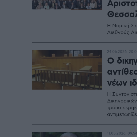
Αριστο
Θεσσαλ
Η Νομική Σχ
Διεθνούς Δι
24.06.2026, 20:0
Ο δικη
αντίθε
νέων ι
Η Συντονιστ
Δικηγορικών 
τρόπο εκρηκ
αντιμετωπίζ
11.05.2026, 09:5