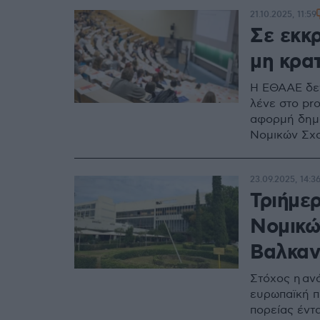
21.10.2025, 11:59
Σε εκκ
μη κρα
Η ΕΘΑΑΕ δεν
λένε στο pr
αφορμή δημο
Νομικών Σχ
23.09.2025, 14:3
Τριήμε
Νομικώ
Βαλκαν
Στόχος η αν
ευρωπαϊκή π
πορείας έντ