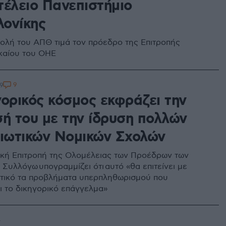
τέλειο Πανεπιστήμιο
ονίκης
ολή του ΑΠΘ τιμά τον πρόεδρο της Επιτροπής
καίου του ΟΗΕ
9
9
γορικός κόσμος εκφράζει την
σή του με την ίδρυση πολλών
διωτικών Νομικών Σχολών
ική Επιτροπή της Ολομέλειας των Προέδρων των
Συλλόγω υπογραμμίζει ότι αυτό «θα επιτείνει με
τικό τα προβλήματα υπερπληθωρισμού που
ει το δικηγορικό επάγγελμα»
4