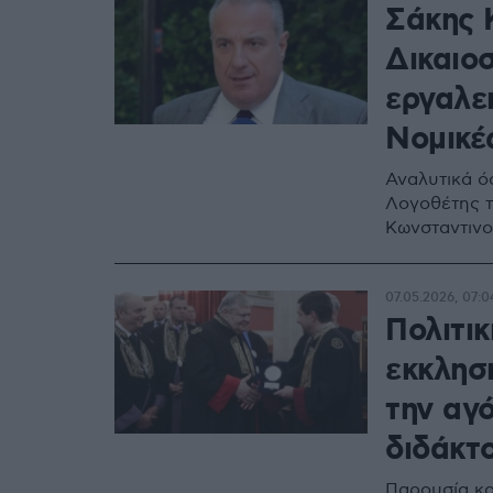
Σάκης Κ
Δικαιο
εργαλει
Νομικέ
Αναλυτικά ό
Λογοθέτης τ
Κωνσταντινο
07.05.2026, 07:0
Πολιτικ
εκκλησ
την αγό
διδάκτο
Παρουσία κο