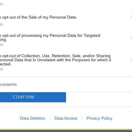
In
ς Επιστημονικός Όμιλος Δημοσίου και Διεθνούς
 Νομικής Σχολής του Εθνικού και Καποδιστριακού
o opt-out of the Sale of my Personal Data.
ου Αθηνών διοργάνωσε εκδήλωση με αντικείμενο «Η
In
 Ηγεσίας της Δικαιοσύνης» - Διάλογος φοιτητών με
to opt-out of processing my Personal Data for Targeted
εκπροσώπους της δικαστικής και της ακαδημαϊκής
ing.
ώρας
In
90
o opt-out of Collection, Use, Retention, Sale, and/or Sharing
ersonal Data that Is Unrelated with the Purposes for which it
ηκε η Νομική του πανεπιστημίου
lected.
In
ίας UNIC Athens - Κόπηκαν οι
 δύο μη κρατικών
consents
στημίων
CONFIRM
και δύο όχι από την Εθνική Αρχή Ανώτατης
 (ΕΘΑΑΕ) ολοκληρώθηκε η διαδικασία
Data Deletion
Data Access
Privacy Policy
 των Νομικών Σχολών των μη κρατικών πανεπιστημίων