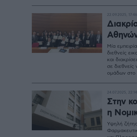
22.09.2025, 17:46
Διακρί
Αθηνών
Μία εμπειρί
διεθνείς ει
και διακρίσε
σε διεθνείς
ομάδων στο 
24.07.2025, 22:14
Στην κ
η Νομι
Υψηλή ζήτησ
Φαρμακευτικ