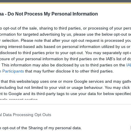
6
στην ίδρυση Νομικής στην
ma -
Do Not Process My Personal Information
υπό προϋποθέσεις, λέει ο
to opt-out of the sale, sharing to third parties, or processing of your per
ης
formation for targeted advertising by us, please use the below opt-out s
r selection. Please note that after your opt-out request is processed y
πούρας μιλώντας στο protothema.gr, αναδεικνύει
eing interest-based ads based on personal information utilized by us or
ό ζήτημα, το οποίο υπερβαίνει τη στενή έννοια της
disclosed to third parties prior to your opt-out. You may separately opt-
ς ακόμη πανεπιστημιακού τμήματος καθώς αγγίζει τον
losure of your personal information by third parties on the IAB’s list of
. This information may also be disclosed by us to third parties on the
IA
εδιασμό του δημόσιου πανεπιστημίου σε συνθήκες
Participants
that may further disclose it to other third parties.
ς συρρίκνωσης, περιορισμένων πόρων και
νων επιστημονικών αναγκών, άρα και εκπαιδευτικής
 that this website/app uses one or more Google services and may gath
ς
including but not limited to your visit or usage behaviour. You may click 
2
7
 to Google and its third-party tags to use your data for below specifi
 και οι φοιτητές της Νομικής
ogle consent section.
υρήνα της συνταγματικής
l Data Processing Opt Outs
ρησης, συζήτηση για την
o opt-out of the Sharing of my personal data.
 της ηγεσίας της Δικαιοσύνης