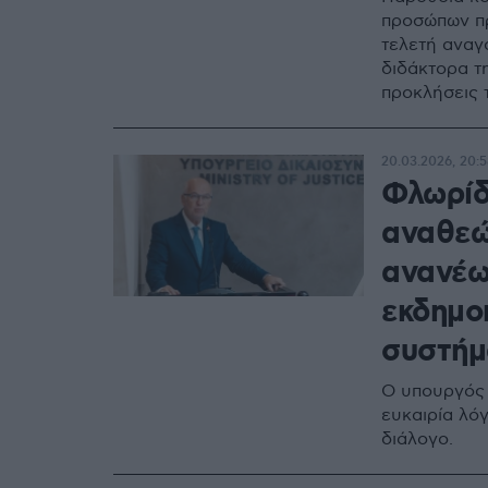
προσώπων π
τελετή αναγ
διδάκτορα τη
προκλήσεις 
20.03.2026, 20:
Φλωρίδ
αναθεώ
ανανέω
εκδημο
συστήμ
Ο υπουργός 
ευκαιρία λό
διάλογο.