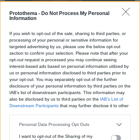
Protothema -
Do Not Process My Personal
Information
If you wish to opt-out of the sale, sharing to third parties, or
processing of your personal or sensitive information for
targeted advertising by us, please use the below opt-out
section to confirm your selection. Please note that after your
opt-out request is processed you may continue seeing
interest-based ads based on personal information utilized by
us or personal information disclosed to third parties prior to
your opt-out. You may separately opt-out of the further
disclosure of your personal information by third parties on the
IAB’s list of downstream participants. This information may
6
22.01.2021, 09:26
also be disclosed by us to third parties on the
IAB’s List of
Κακλαμανάκης: Η Ολυμπιακή Επιτροπή ήξερε –
Downstream Participants
that may further disclose it to other
Διαχρονικά λέγαμε όσα βλέπαμε
third parties.
«Τώρα μας ακούτε» εξηγεί ο Ολυμπιονίκης – Τι λέει
Please note that this website/app uses one or more Google
για τις απειλές κατά αθλητών
Personal Data Processing Opt Outs
services and may gather and store information including but
not limited to your visit or usage behaviour. You may click to
I want to opt-out of the Sharing of my