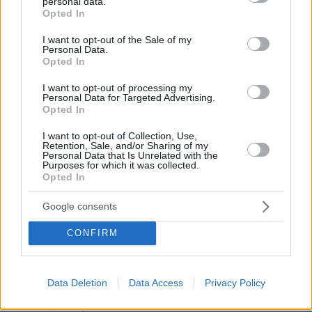
personal data.
grant or deny consent to Google and its third-party tags to
Opted In
use your data for below specified purposes in below Google
consent section.
I want to opt-out of the Sale of my
Personal Data.
Opted In
I want to opt-out of processing my
Personal Data for Targeted Advertising.
Opted In
I want to opt-out of Collection, Use,
Retention, Sale, and/or Sharing of my
Personal Data that Is Unrelated with the
Purposes for which it was collected.
Opted In
Google consents
CONFIRM
Data Deletion
Data Access
Privacy Policy
80
21.01.2021, 08:32