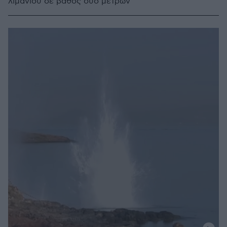
λιμανιού σε βάθος δύο μέτρων