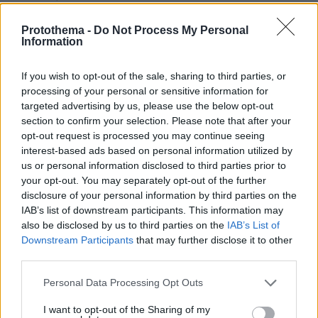
Τουλάχιστον 26 νεκροί στη Νιγηρία όταν το φορτηγό
στο οποίο επέβαιναν έπεσε σε νάρκη
Protothema -
Do Not Process My Personal
Information
Στη έκρηξη σκοτώθηκαν δεκαέξι άνδρες, τέσσερις
γυναίκες κι έξι παιδιά, σύμφωνα με αξιωματικό του
If you wish to opt-out of the sale, sharing to third parties, or
στρατού - Δεν έχει υπάρξει ανάληψη της ευθύνης για
processing of your personal or sensitive information for
την ενέργεια
targeted advertising by us, please use the below opt-out
section to confirm your selection. Please note that after your
opt-out request is processed you may continue seeing
interest-based ads based on personal information utilized by
us or personal information disclosed to third parties prior to
your opt-out. You may separately opt-out of the further
disclosure of your personal information by third parties on the
IAB’s list of downstream participants. This information may
also be disclosed by us to third parties on the
IAB’s List of
Downstream Participants
that may further disclose it to other
third parties.
Please note that this website/app uses one or more Google
Personal Data Processing Opt Outs
services and may gather and store information including but
not limited to your visit or usage behaviour. You may click to
I want to opt-out of the Sharing of my