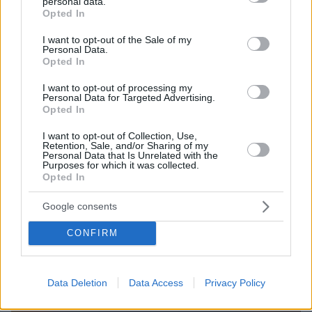
personal data.
grant or deny consent to Google and its third-party tags to
Opted In
use your data for below specified purposes in below Google
consent section.
I want to opt-out of the Sale of my
Personal Data.
Opted In
I want to opt-out of processing my
Personal Data for Targeted Advertising.
Opted In
13.04.2025, 05:19
Οκτώ νεκροί και 21 τραυματίες όταν λεωφορείο έπεσε
I want to opt-out of Collection, Use,
Retention, Sale, and/or Sharing of my
σε νάρκη στη Νιγηρία
Personal Data that Is Unrelated with the
Purposes for which it was collected.
Oι υποψίες στρέφονται στην τζιχαντιστική οργάνωση
Opted In
Μπόκο Χαράμ που λυμαίνεται την περιοχή
Google consents
CONFIRM
Data Deletion
Data Access
Privacy Policy