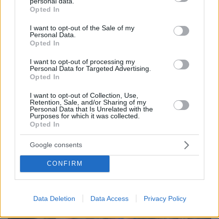
personal data.
grant or deny consent to Google and its third-party tags to
Opted In
use your data for below specified purposes in below Google
consent section.
I want to opt-out of the Sale of my
Personal Data.
Opted In
I want to opt-out of processing my
Personal Data for Targeted Advertising.
1
23.09.2024, 10:30
Opted In
Βρήκε νεκρό τον 57χρονο πατέρα του σε χωράφι στον
Μυλοπόταμο
I want to opt-out of Collection, Use,
Retention, Sale, and/or Sharing of my
Personal Data that Is Unrelated with the
Οι αστυνομικοί διαπίστωσαν πως δεν πρόκειται για
Purposes for which it was collected.
εγκληματική ενέργεια - Πιθανότερο σενάριο ο
Opted In
57χρονος να έπεσε από μεγάλο ύψος και να
τραυματίστηκε θανάσιμα
Google consents
CONFIRM
Data Deletion
Data Access
Privacy Policy