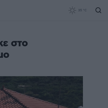
35
°C
ε στο
μο