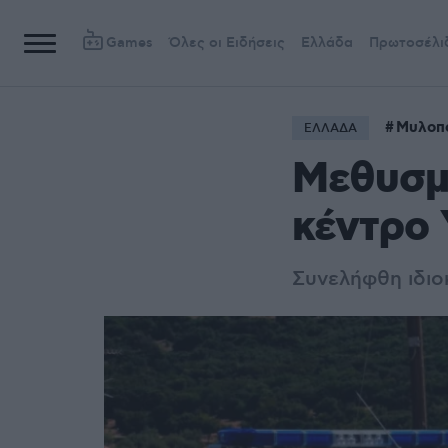
Games
Όλες οι Ειδήσεις
Ελλάδα
Πρωτοσέλι
Μυλοπ
ΕΛΛΑΔΑ
Μεθυσμ
κέντρο 
Συνελήφθη ιδιο