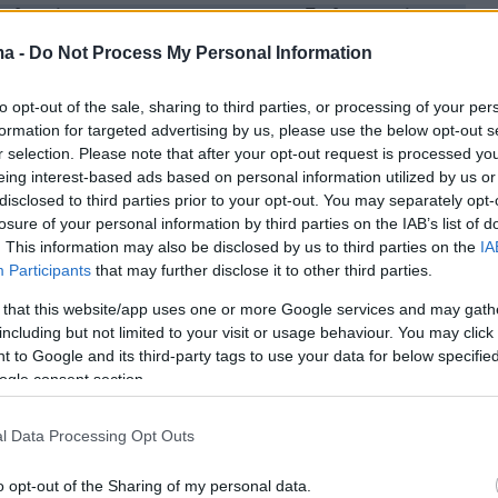
μολογία του 21χρονου για τη δολοφονία της
 στη Λάρισα και η ψυχραιμία του μετά το
ma -
Do Not Process My Personal Information
Σήμερα η κηδεία της 52χρονης
to opt-out of the sale, sharing to third parties, or processing of your per
formation for targeted advertising by us, please use the below opt-out s
 στα διόδια από την ΑΑΔΕ για όσους ξέχασαν
r selection. Please note that after your opt-out request is processed y
υν τα τέλη κυκλοφορίας - Κινδυνεύουν με
eing interest-based ads based on personal information utilized by us or
disclosed to third parties prior to your opt-out. You may separately opt-
ως €30.000
losure of your personal information by third parties on the IAB’s list of
. This information may also be disclosed by us to third parties on the
IA
αλλαγής» για την Ελλάδα στο Βερολίνο - Τα
Participants
that may further disclose it to other third parties.
ητσοτάκη για μεταναστευτικό, ευρωπαϊκή
 that this website/app uses one or more Google services and may gath
including but not limited to your visit or usage behaviour. You may click 
ουρκία
 to Google and its third-party tags to use your data for below specifi
ogle consent section.
l Data Processing Opt Outs
protothema.gr στο Google News
o opt-out of the Sharing of my personal data.
το
και μάθετε πρώτοι