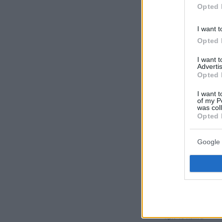
όλες τις ειδήσ
Opted 
I want t
Δείτε όλες τις
στιγμή που συ
Opted 
I want 
Advertis
Opted 
ΡΟΗ ΕΙΔ
I want t
of my P
was col
πριν 3 λεπτά
Opted 
Κάσος: Ένας οδ
νησί της γνήσια
Google 
πριν 8 λεπτά
Πέθανε ο πατέρ
πριν 13 λεπτά
Ψήσιμο στο φο
σε αντιστάσεις,
πριν 13 λεπτά