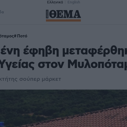
Ελληνικά
English
δα
όταμος
Ποτό
ένη έφηβη μεταφέρθηκ
Υγείας στον Μυλοπότα
κτήτης σούπερ μάρκετ