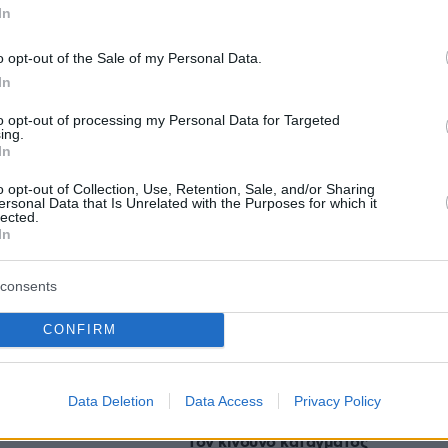
εις
In
Ειδήσεις
o opt-out of the Sale of my Personal Data.
 τελευταίες
από την Ελλάδα και τον Κόσμο, τη
Protothema.gr
μβαίνουν, στο
In
to opt-out of processing my Personal Data for Targeted
ing.
In
Ειδήσεις
Δημοφιλή
Σχολιασμέν
ΗΣΕΩΝ
o opt-out of Collection, Use, Retention, Sale, and/or Sharing
ersonal Data that Is Unrelated with the Purposes for which it
lected.
In
πριν 28 λεπτά
ηγός εμπειριών στο
Ασημένιο για Γιώργο Χιώτη και
ς φιλοξενίας
Απόστολο Σταύρο Αλεξίου στο
consents
Παγκόσμιο Πρωτάθλημα
ας του Μέσι, Χόρχε
Κωπηλασίας Εφήβων-Νεανίδων
CONFIRM
στη Βουλγαρία, δείτε βίντεο
ύρνο: Οι διαφορές
πριν 30 λεπτά
 αέρα και γκριλ
Οστεοπόρωση: 5 τροφές που
Data Deletion
Data Access
Privacy Policy
δυναμώνουν τα οστά και μειώνουν
τον κίνδυνο κατάγματος