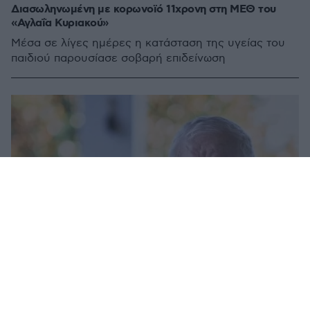
Διασωληνωμένη με κορωνοϊό 11χρονη στη ΜΕΘ του
«Αγλαΐα Κυριακού»
Μέσα σε λίγες ημέρες η κατάσταση της υγείας του
παιδιού παρουσίασε σοβαρή επιδείνωση