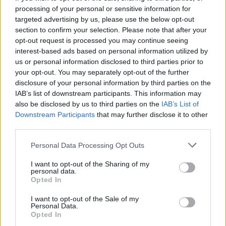
processing of your personal or sensitive information for
Βρέθηκε στο κενό και μεταφέρθηκε άμεσα στο
targeted advertising by us, please use the below opt-out
νοσοκομείο
section to confirm your selection. Please note that after your
opt-out request is processed you may continue seeing
interest-based ads based on personal information utilized by
us or personal information disclosed to third parties prior to
your opt-out. You may separately opt-out of the further
disclosure of your personal information by third parties on the
IAB’s list of downstream participants. This information may
also be disclosed by us to third parties on the
IAB’s List of
Downstream Participants
that may further disclose it to other
third parties.
Please note that this website/app uses one or more Google
Personal Data Processing Opt Outs
services and may gather and store information including but
not limited to your visit or usage behaviour. You may click to
I want to opt-out of the Sharing of my
personal data.
grant or deny consent to Google and its third-party tags to
Opted In
use your data for below specified purposes in below Google
consent section.
I want to opt-out of the Sale of my
Personal Data.
Opted In