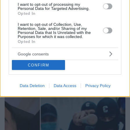
I want to opt-out of processing my
Personal Data for Targeted Advertising.
Opted In
I want to opt-out of Collection, Use,
6
26.04.2024, 08:42
Retention, Sale, and/or Sharing of my
ΜΕΘ: Ποιοι ασθενείς μπαίνουν πρώτοι – Με ποια
Personal Data that Is Unrelated with the
κριτήρια αποφασίζουν οι γιατροί
Purposes for which it was collected.
Opted In
Η διαδικασία εισαγωγής ενός ασθενή σε ΜΕΘ
ακολουθεί συγκεκριμένα βήματα, όπως αυτά έχουν
Google consents
αποφασισθεί από το Κεντρικό Συμβούλιο Υγείας
(ΚεΣΥ) του υπουργείου Υγείας
CONFIRM
Data Deletion
Data Access
Privacy Policy