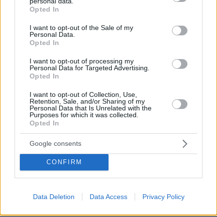
personal data.
grant or deny consent to Google and its third-party tags to
Opted In
use your data for below specified purposes in below Google
consent section.
I want to opt-out of the Sale of my
Personal Data.
Opted In
I want to opt-out of processing my
Personal Data for Targeted Advertising.
Opted In
I want to opt-out of Collection, Use,
Retention, Sale, and/or Sharing of my
Personal Data that Is Unrelated with the
Purposes for which it was collected.
Opted In
Google consents
4
25.09.2024, 10:52
Εκτελέστηκε στις ΗΠΑ ο Μαρσέλους Γουίλιαμς - Για
CONFIRM
πάνω από 20 χρόνια δήλωνε αθώος για τον φόνο μιας
λευκής γυναίκας
Η καταδίκη του Αφροαμερικανού άνδρα το 2001
Data Deletion
Data Access
Privacy Policy
υπήρξε εξαιρετικά αμφιλεγόμενη - «Ημέρα ντροπής
για το Μιζούρι» λέει ο δισεκατομμυριούχος Ρίτσαρντ