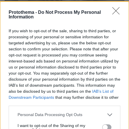
Protothema -
Do Not Process My Personal
Information
If you wish to opt-out of the sale, sharing to third parties, or
59
29.11.2024, 06:58
processing of your personal or sensitive information for
Βίντεο: Αστυνομικός στις ΗΠΑ πυροβόλησε και
targeted advertising by us, please use the below opt-out
σκότωσε μητέρα που επιτέθηκε με μαχαίρι - Νεκρό και
section to confirm your selection. Please note that after your
το βρέφος που κρατούσε
opt-out request is processed you may continue seeing
interest-based ads based on personal information utilized by
Για την ώρα παραμένει άγνωστο ποιος από τους τρεις
us or personal information disclosed to third parties prior to
αστυνομικούς που ήταν παρόντες και έχουν τεθεί σε
your opt-out. You may separately opt-out of the further
διαθεσιμότητα, άνοιξε πυρ
disclosure of your personal information by third parties on the
IAB’s list of downstream participants. This information may
also be disclosed by us to third parties on the
IAB’s List of
Downstream Participants
that may further disclose it to other
third parties.
Please note that this website/app uses one or more Google
Personal Data Processing Opt Outs
services and may gather and store information including but
not limited to your visit or usage behaviour. You may click to
I want to opt-out of the Sharing of my