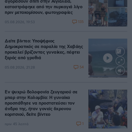
αγοράσουν σπίτι στην Αιγιάλεια,
καταστράφηκε από την πυρκαγιά λίγο
πριν μετακομίσουν, φωτογραφίες
135
05.08.2026, 19:53
Δείτε βίντεο: Υποψήφιος
Δημοκρατικός σε παραλία της Χαβάης
προκαλεί βρίζοντας γυναίκες, πέφτει
ξερός από γροθιά
54
05.08.2026, 21:28
Loaded
:
100.00%
Εν ψυχρώ δολοφονία ζευγαριού σε
μπαρ στην Κολομβία: Η γυναίκα
προσπάθησε να προστατεύσει τον
άνδρα της, ήταν γονείς 6χρονου
κοριτσιού, δείτε βίντεο
1
πριν 45 λεπτά