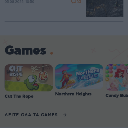
52
05.08.2026, 10:50
Games
Northern Heights
Candy Bub
Cut The Rope
ΔΕΙΤΕ ΟΛΑ ΤΑ GAMES