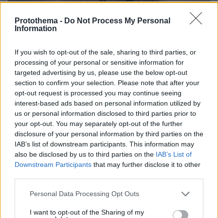
Protothema -
Do Not Process My Personal
Information
If you wish to opt-out of the sale, sharing to third parties, or
processing of your personal or sensitive information for
03.08.2026, 10:56
targeted advertising by us, please use the below opt-out
Η Smart φοιτητική κατοικία στην καρδιά της Αθήνας
section to confirm your selection. Please note that after your
opt-out request is processed you may continue seeing
26.07.2026, 09:54
interest-based ads based on personal information utilized by
Επαγγελματική Εκπαίδευση & Εξειδίκευση: Το Mοντέλο που
us or personal information disclosed to third parties prior to
σε Bάζει στην Aγορά Eργασίας
your opt-out. You may separately opt-out of the further
disclosure of your personal information by third parties on the
IAB’s list of downstream participants. This information may
31.07.2026, 11:04
also be disclosed by us to third parties on the
IAB’s List of
14+1 λόγοι που αξίζει να ζήσεις το επετειακό τριήμερο των
15 χρόνων του Spetses Mini Marathon
Downstream Participants
that may further disclose it to other
third parties.
Please note that this website/app uses one or more Google
Personal Data Processing Opt Outs
services and may gather and store information including but
ΡΟΗ ΕΙΔΗΣΕΩΝ
not limited to your visit or usage behaviour. You may click to
I want to opt-out of the Sharing of my