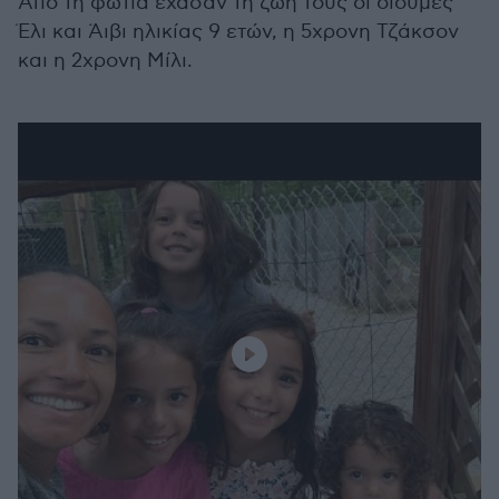
Από τη φωτιά έχασαν τη ζωή τους οι δίδυμες
Έλι και Άιβι ηλικίας 9 ετών, η 5χρονη Τζάκσον
και η 2χρονη Μίλι.