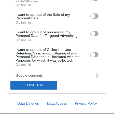
personal data.
grant or deny consent to Google and its third-party tags to
Ειδήσεις
Δημοφιλή
Σχολιασμένα
Opted In
use your data for below specified purposes in below Google
consent section.
I want to opt-out of the Sale of my
πριν 8 λεπτά
Personal Data.
Νέα καρφιά Αυγερινού για την Καρυστιανού: Kάποιοι
Opted In
ονειρεύονται βουλευτικά έδρανα και συνωμοσίες, η
δημοκρατία θα τους χαλάσει το όνειρο
I want to opt-out of processing my
Personal Data for Targeted Advertising.
πριν 9 λεπτά
Opted In
Το παρεξηγημένο αιθέριο έλαιο που κρατά μακριά τα
κουνούπια για 3 ώρες
I want to opt-out of Collection, Use,
Retention, Sale, and/or Sharing of my
Personal Data that Is Unrelated with the
πριν 10 λεπτά
Purposes for which it was collected.
Η ντομάτα στο μικροσκόπιο: Τι συμβαίνει όταν την
Opted In
αλατίζουμε;
Google consents
πριν 21 λεπτά
Φωτιά στο Λασίθι, κοντά στον οικισμό Καρύδι, 112 για
CONFIRM
ετοιμότητα
πριν 22 λεπτά
Ο Κριστιάνο Ρονάλντο φωτογραφήθηκε με τα πολυτελή
Data Deletion
Data Access
Privacy Policy
αυτοκίνητά του: «Τα παιχνίδια μου» έγραψε για τις
Ferrari, τις McLaren, τις Mercedes και τις Bugatti