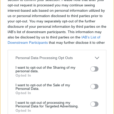
opt-out request is processed you may continue seeing
interest-based ads based on personal information utilized by
us or personal information disclosed to third parties prior to
your opt-out. You may separately opt-out of the further
disclosure of your personal information by third parties on the
IAB’s list of downstream participants. This information may
also be disclosed by us to third parties on the
IAB’s List of
Downstream Participants
that may further disclose it to other
third parties.
Please note that this website/app uses one or more Google
Personal Data Processing Opt Outs
services and may gather and store information including but
not limited to your visit or usage behaviour. You may click to
I want to opt-out of the Sharing of my
personal data.
grant or deny consent to Google and its third-party tags to
4
19.03.2025, 16:16
Opted In
use your data for below specified purposes in below Google
Οι ερωτικές σκηνές με τον Τίμοθι Σαλαμέ με έκαναν να
νιώθω 100 ετών, είπε η Γκουίνεθ Πάλτροου για τη νέα
consent section.
I want to opt-out of the Sale of my
τους ταινία
Personal Data.
Opted In
Οι δυο ηθοποιοί θα συμπρωταγωνιστήσουν στην
επερχόμενη ταινία «Marty Supreme»
I want to opt-out of processing my
Personal Data for Targeted Advertising.
Opted In