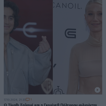
1
17.10.2024, 21:35
Ο Τίμοθι Σαλαμέ και η Γκουίνεθ Πάλτροου φιλιούνται