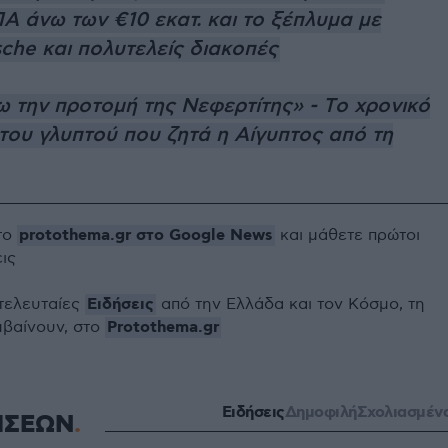
Α άνω των €10 εκατ. και το ξέπλυμα με
sche και πολυτελείς διακοπές
ω την προτομή της Νεφερτίτης» - Tο χρονικό
του γλυπτού που ζητά η Αίγυπτος από τη
protothema.gr στο Google News
το
και μάθετε πρώτοι
εις
Ειδήσεις
 τελευταίες
από την Ελλάδα και τον Κόσμο, τη
Protothema.gr
μβαίνουν, στο
Ειδήσεις
Δημοφιλή
Σχολιασμέν
ΗΣΕΩΝ