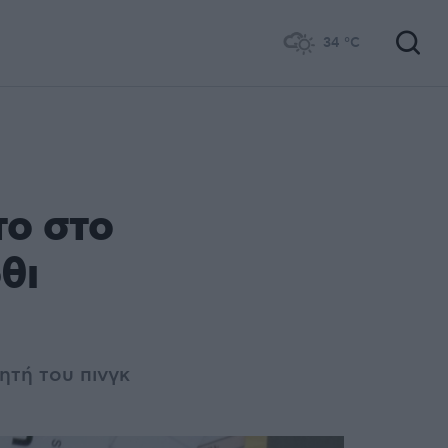
34
°C
το στο
θι
ητή του πινγκ