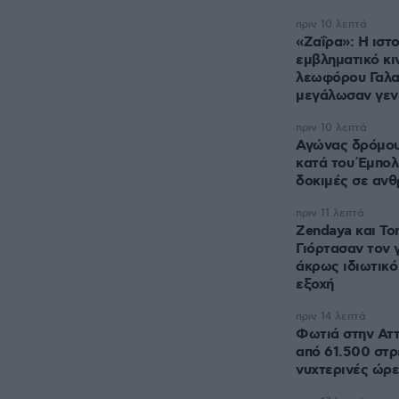
πριν 10 λεπτά
«Ζαΐρα»: Η ιστ
εμβληματικό κ
λεωφόρου Γαλα
μεγάλωσαν γεν
πριν 10 λεπτά
Αγώνας δρόμου
κατά του Έμπολ
δοκιμές σε αν
πριν 11 λεπτά
Zendaya και To
Γιόρτασαν τον 
άκρως ιδιωτικό
εξοχή
πριν 14 λεπτά
Φωτιά στην Αττ
από 61.500 στρ
νυχτερινές ώρε