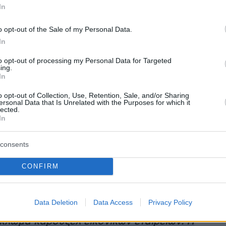
 if You Get Lost» το 2021.
In
o opt-out of the Sale of my Personal Data.
In
ή διοργάνωση του Coachella ήταν επικεφαλής
to opt-out of processing my Personal Data for Targeted
Lana Del Rey και τη Doja Cat, ενώ διοργανώνει
ing.
In
 του μουσικό φεστιβάλ το «Camp Flog Gnaw»
τζελες, από το 2012.
o opt-out of Collection, Use, Retention, Sale, and/or Sharing
ersonal Data that Is Unrelated with the Purposes for which it
lected.
In
α
: Shutterstock
consents
ήμερα
CONFIRM
τικές για τη Μις Τουρκία μετά τη στέψη της -
 ομορφιά;... είναι σαν άνδρας
»
Data Deletion
Data Access
Privacy Policy
κλωμα καρουζέλ εικονικών εταιρειών: Η