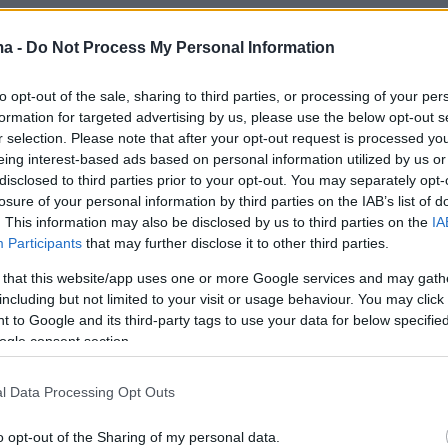
ma -
Do Not Process My Personal Information
εσία υπογράφει ο Τζος Σαφντί ο οποίος
ο σενάριο μαζί με τον Ρόναλντ Μπρόνστεϊν.
to opt-out of the sale, sharing to third parties, or processing of your per
formation for targeted advertising by us, please use the below opt-out s
αναλάβουν μέρος της παραγωγής μαζί με τους
r selection. Please note that after your opt-out request is processed y
αι 'Αντονι Καταγάς. Το «Marty Supreme»
eing interest-based ads based on personal information utilized by us or
ί την επιστροφή της Γκουίνεθ Πάλτροου στη
disclosed to third parties prior to your opt-out. You may separately opt-
losure of your personal information by third parties on the IAB’s list of
νη μετά το «Avengers: Endgame» το 2019. Τον
. This information may also be disclosed by us to third parties on the
IA
τούντιο επιβεβαίωσε την είδηση του πρότζεκτ
Participants
that may further disclose it to other third parties.
 του στα μέσα κοινωνικής δικτύωσης, με μία
 that this website/app uses one or more Google services and may gath
ινγκ πονγκ και δίνοντας την υπόσχεση ότι
including but not limited to your visit or usage behaviour. You may click 
ντομα», σύμφωνα με το Variety.
 to Google and its third-party tags to use your data for below specifi
ogle consent section.
τα μεγαλύτερα αστέρια του χιπ-χοπ, ο Tyler
l Data Processing Opt Outs
ει Grammy για το καλύτερο ραπ άλμπουμ σε
ενες παραγωγές του, στο «Igor» το 2019 και
o opt-out of the Sharing of my personal data.