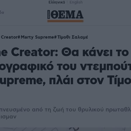
Ελληνικά
English
δα
e Creator
Marty Supreme
Τίμοθι Σαλαμέ
he Creator: Θα κάνει το
ογραφικό του ντεμπού
upreme, πλάι στον Τίμο
εμπνευσμένο από τη ζωή του θρυλικού πρωταθλ
άισμαν