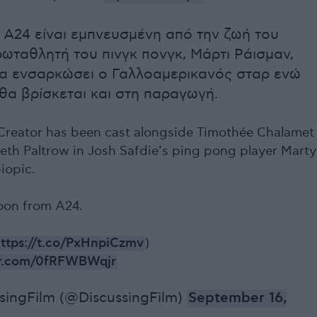
ς A24 είναι εμπνευσμένη από την ζωή του
ωταθλητή του πινγκ πονγκ, Μάρτι Ράισμαν,
θα ενσαρκώσει ο Γαλλοαμερικανός σταρ ενώ
θα βρίσκεται και στη παραγωγή.
 Creator has been cast alongside Timothée Chalamet
th Paltrow in Josh Safdie’s ping pong player Marty
iopic.
on from A24.
ttps://t.co/PxHnpiCzmv
)
ter.com/0fRFWBWqjr
singFilm (@DiscussingFilm)
September 16,