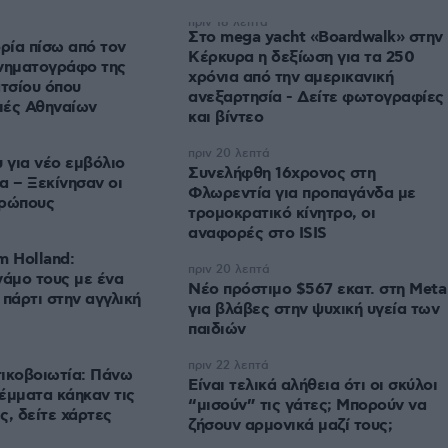
πριν 18 λεπτά
Στο mega yacht «Boardwalk» στην
ορία πίσω από τον
Κέρκυρα η δεξίωση για τα 250
ινηματογράφο της
χρόνια από την αμερικανική
τσίου όπου
ανεξαρτησία - Δείτε φωτογραφίες
ιές Αθηναίων
και βίντεο
πριν 20 λεπτά
 για νέο εμβόλιο
Συνελήφθη 16χρονος στη
α – Ξεκίνησαν οι
Φλωρεντία για προπαγάνδα με
θρώπους
τρομοκρατικό κίνητρο, οι
αναφορές στο ISIS
m Holland:
πριν 20 λεπτά
γάμο τους με ένα
Νέο πρόστιμο $567 εκατ. στη Meta
 πάρτι στην αγγλική
για βλάβες στην ψυχική υγεία των
παιδιών
πριν 22 λεπτά
ικοβοιωτία: Πάνω
Είναι τελικά αλήθεια ότι οι σκύλοι
έμματα κάηκαν τις
“μισούν” τις γάτες; Μπορούν να
ς, δείτε χάρτες
ζήσουν αρμονικά μαζί τους;