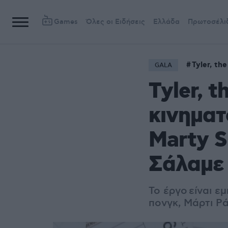
Games
Όλες οι Ειδήσεις
Ελλάδα
Πρωτοσέλι
Tyler, th
GALA
Tyler, t
κινηματ
Marty S
Σάλαμε
Το έργο είναι 
πονγκ, Μάρτι Ρ