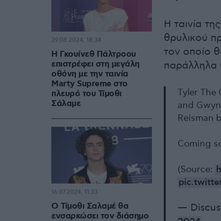
Η ταινία τη
θρυλικού πρ
29.08.2024, 18:34
τον οποίο 
Η Γκουίνεθ Πάλτροου
επιστρέφει στη μεγάλη
παράλληλα 
οθόνη με την ταινία
Marty Supreme στο
Tyler The
πλευρό του Τίμοθι
Σάλαμε
and Gwyne
Reisman b
Coming so
(Source:
h
pic.twit
16.07.2024, 11:33
Ο Τίμοθι Σαλαμέ θα
— Discus
ενσαρκώσει τον διάσημο