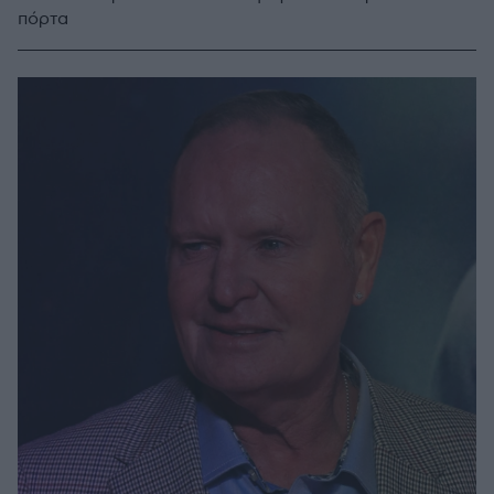
πόρτα