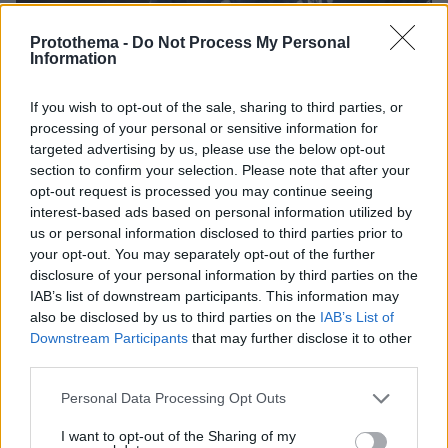
Protothema -
Do Not Process My Personal
Information
If you wish to opt-out of the sale, sharing to third parties, or
processing of your personal or sensitive information for
targeted advertising by us, please use the below opt-out
section to confirm your selection. Please note that after your
opt-out request is processed you may continue seeing
interest-based ads based on personal information utilized by
01.01.2025, 21:10
us or personal information disclosed to third parties prior to
Ο Ράσφορντ διέψευσε τις φήμες για αποχώρηση από τη
your opt-out. You may separately opt-out of the further
Μάντσεστερ Γιουνάιτεντ
disclosure of your personal information by third parties on the
Ο 27χρονος επιθετικός έβαλε «φρένο» στις φήμες
IAB’s list of downstream participants. This information may
που τον ήθελαν να αναζητά έξοδο από τη
also be disclosed by us to third parties on the
IAB’s List of
Μάντσεστερ Γιουνάιτεντ
Downstream Participants
that may further disclose it to other
third parties.
Please note that this website/app uses one or more Google
Personal Data Processing Opt Outs
services and may gather and store information including but
not limited to your visit or usage behaviour. You may click to
I want to opt-out of the Sharing of my