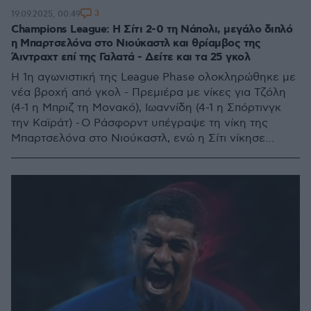
3
19.09.2025, 00:49
Champions League: Η Σίτι 2-0 τη Νάπολι, μεγάλο διπλό
η Μπαρτσελόνα στο Νιούκαστλ και θρίαμβος της
Άιντραχτ επί της Γαλατά - Δείτε και τα 25 γκολ
Η 1η αγωνιστική της League Phase ολοκληρώθηκε με
νέα βροχή από γκολ - Πρεμιέρα με νίκες για Τζόλη
(4-1 η Μπριζ τη Μονακό), Ιωαννίδη (4-1 η Σπόρτινγκ
την Καϊράτ) - Ο Ράσφορντ υπέγραψε τη νίκη της
Μπαρτσελόνα στο Νιούκαστλ, ενώ η Σίτι νίκησε
εύκολα με 2-0 τη Νάπολι