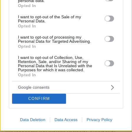
personal data.
grant or deny consent to Google and its third-party tags to
Opted In
use your data for below specified purposes in below Google
consent section.
I want to opt-out of the Sale of my
Personal Data.
Opted In
I want to opt-out of processing my
Personal Data for Targeted Advertising.
Opted In
I want to opt-out of Collection, Use,
Retention, Sale, and/or Sharing of my
Personal Data that Is Unrelated with the
Purposes for which it was collected.
Opted In
Google consents
CONFIRM
16.12.2024, 17:21
Έρευνα στα αποδυτήρια της Γιουνάιτεντ για τη διαρροή
Data Deletion
Data Access
Privacy Policy
της ενδεκάδας πριν το ντέρμπι με την Σίτι
Την παραμονή του ντέρμπι διάφορες ιστοσελίδες