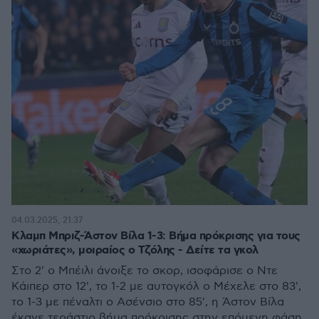
04.03.2025, 21:37
Κλαμπ Μπριζ-Άστον Βίλα 1-3: Βήμα πρόκρισης για τους
«χωριάτες», μοιραίος ο Τζόλης - Δείτε τα γκολ
Στο 2' ο Μπέιλι άνοιξε το σκορ, ισοφάρισε ο Ντε
Κάιπερ στο 12', το 1-2 με αυτογκόλ ο Μέχελε στο 83',
το 1-3 με πέναλτι ο Ασένσιο στο 85', η Άστον Βίλα
έκανε τεράστιο βήμα πρόκρισης στην επόμενη φάση,