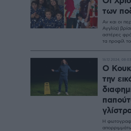
Οι Χρι
των πο
Αν και οι πε
Αγγλία) βρί
αστέρες φρό
τα προφίλ το
16.12.2024, 08:0
Ο Κουκ
την εικ
διαφημί
παπούτσ
γλίστρ
Η φωτογραφί
απορριμμάτω