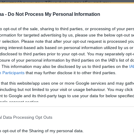
 Κωστούλα και του Τζίμα έχει εισπράξει από την
 περισσότερο από 300 εκατομμύρια ευρώ τα τελευταία
ma -
Do Not Process My Personal Information
ό μεταγραφές παικτών της
to opt-out of the sale, sharing to third parties, or processing of your per
formation for targeted advertising by us, please use the below opt-out s
5
0
r selection. Please note that after your opt-out request is processed y
ουκουρέγια: Η συγκινητική
eing interest-based ads based on personal information utilized by us or
όγηση της συντρόφου του για
disclosed to third parties prior to your opt-out. You may separately opt-
losure of your personal information by third parties on the IAB’s list of
ιστικό γιο τους
. This information may also be disclosed by us to third parties on the
IA
Participants
that may further disclose it to other third parties.
 Ροντρίγκεθ, σύντροφος του Ισπανού άσου της
σε για τις προκλήσεις που αντιμετωπίζει το ζευγάρι
 that this website/app uses one or more Google services and may gath
including but not limited to your visit or usage behaviour. You may click 
ρά «Married To The Game»
 to Google and its third-party tags to use your data for below specifi
ogle consent section.
4
5
 Κουκουρέγια αποκάλυψε ότι
l Data Processing Opt Outs
την ίδια ταινία… δύο φορές
o opt-out of the Sharing of my personal data.