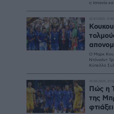
η Ισπανία κα
22.07.2025, 17:40
Κουκου
τολμούσ
απονομ
Ο Μαρκ Κουκ
Ντόναλντ Τρ
Κύπελλο Συλ
30.06.2025, 21:1
Πώς η 
της Μπ
φτιάξει