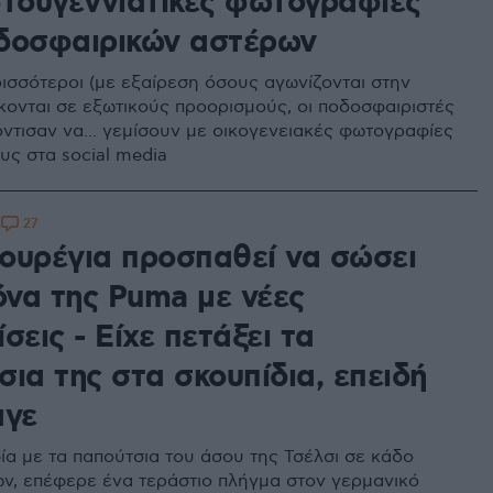
στουγεννιάτικες φωτογραφίες
δοσφαιρικών αστέρων
ρισσότεροι (με εξαίρεση όσους αγωνίζονται στην
σκονται σε εξωτικούς προορισμούς, οι ποδοσφαιριστές
ντισαν να... γεμίσουν με οικογενειακές φωτογραφίες
υς στα social media
27
3
ουρέγια προσπαθεί να σώσει
όνα της Puma με νέες
σεις - Είχε πετάξει τα
ια της στα σκουπίδια, επειδή
αγε
α με τα παπούτσια του άσου της Τσέλσι σε κάδο
ν, επέφερε ένα τεράστιο πλήγμα στον γερμανικό