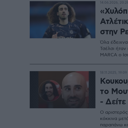
14.06.2026, 20:2
«Χυλόπ
Ατλέτι
στην Ρ
Όλα έδειχναν
Τσέλσι ήταν
MARCA ο Ισπ
18.11.2025, 19:09
Κουκουρ
το Μου
- Δείτ
Ο αριστερός
κόκκινα μετ
παραπάνω κα