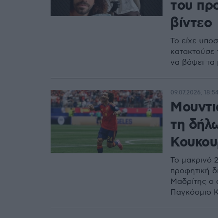
του προ
βίντεο
Το είχε υπο
κατακτούσε τ
να βάψει τα 
09.07.2026, 18:5
Μουντι
τη δήλ
Κουκου
Το μακρινό 
προφητική δ
Μαδρίτης ο 
Παγκόσμιο 