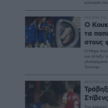
κολοσσό που
09.12.2024, 17:16
Ο Κουκ
τα παπ
στους 
Ο Μαρκ Κουκ
και πέταξε 
γλιστρήματα
Τότεναμ
04.12.2024, 22:5
Τράβηξ
Στίβενς
Την κόκκινη 