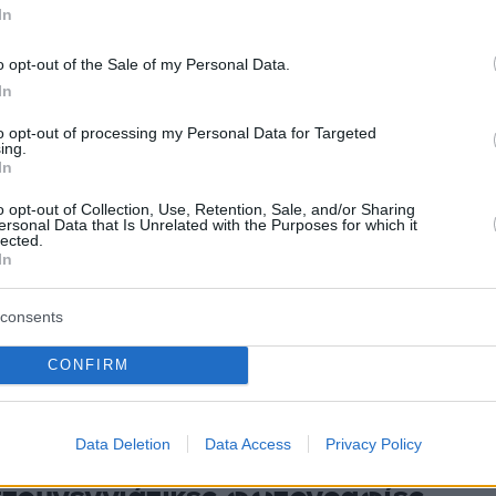
έρα!
In
Ισπανός φούλ μπακ, σε συνέντευξη που παραχώρησε
o opt-out of the Sale of my Personal Data.
ν αγάπη του για την κλασική ταινία της Disney, "Ο
In
 λιονταριών"
to opt-out of processing my Personal Data for Targeted
ing.
In
16
ουκουρέγια: Η συγκλονιστική
o opt-out of Collection, Use, Retention, Sale, and/or Sharing
ersonal Data that Is Unrelated with the Purposes for which it
lected.
γησή του για τον αυτιστικό γιο
In
Δεν βλέπεις καλά το παιδί σου
consents
 ξέρεις πώς να το βοηθήσεις»
CONFIRM
αμυντικός μίλησε δημόσια για τις δύσκολες
ου αντιμετωπίζει η οικογένεια του
Data Deletion
Data Access
Privacy Policy