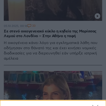
33
05.10.2025, 00:16
Σε στενό οικογενειακό κύκλο η κηδεία της Μαρίσσας
Λεμού στο Λονδίνο – Στην Αθήνα η ταφή
Η οικογένεια κάνει λόγο για εγκληματικά λάθη που
οδήγησαν στο θάνατό της και έχει κινήσει νομικές
διαδικασίες για να διερευνηθεί εάν υπήρξε ιατρική
αμέλεια