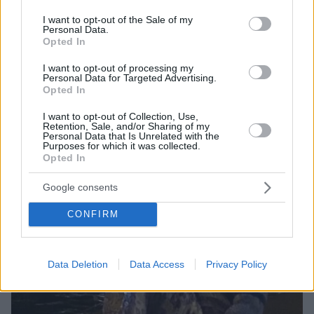
use your data for below specified purposes in below Google
Πανεπιστημιακό Νοσοκομείο του Λονδίνου (UCLH)
consent section.
I want to opt-out of the Sale of my
Personal Data.
Opted In
I want to opt-out of processing my
Personal Data for Targeted Advertising.
Opted In
I want to opt-out of Collection, Use,
Retention, Sale, and/or Sharing of my
Personal Data that Is Unrelated with the
Purposes for which it was collected.
Opted In
Google consents
CONFIRM
Data Deletion
Data Access
Privacy Policy