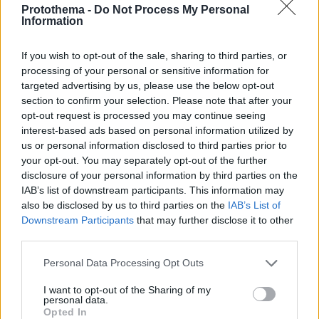
Protothema -
Do Not Process My Personal
Information
If you wish to opt-out of the sale, sharing to third parties, or
processing of your personal or sensitive information for
targeted advertising by us, please use the below opt-out
section to confirm your selection. Please note that after your
opt-out request is processed you may continue seeing
interest-based ads based on personal information utilized by
us or personal information disclosed to third parties prior to
your opt-out. You may separately opt-out of the further
disclosure of your personal information by third parties on the
IAB’s list of downstream participants. This information may
also be disclosed by us to third parties on the
IAB’s List of
32
30.09.2025, 07:32
Downstream Participants
that may further disclose it to other
Daily Mail: Η Μαρίσσα Λεμού πέθανε από σήψη μετά
third parties.
από τσίμπημα εντόμου - «Είχαν τη διάγνωση και την
έστειλαν σπίτι» λέει η οικογένεια
Please note that this website/app uses one or more Google
Personal Data Processing Opt Outs
Η οικογένεια Λεμού εξακολουθεί να απαιτεί
services and may gather and store information including but
απαντήσεις, καθώς δεν έχει ακόμη καταλάβει ποιο
not limited to your visit or usage behaviour. You may click to
I want to opt-out of the Sharing of my
personal data.
έντομο τσίμπησε τη Μαρίσσα, πότε και πού συνέβη
grant or deny consent to Google and its third-party tags to
Opted In
αυτό και γιατί της δόθηκε εξιτήριο από το