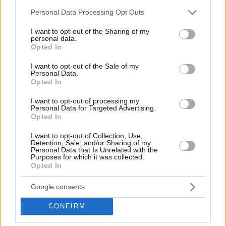
μαστού
Please note that this website/app uses one or more Google
Personal Data Processing Opt Outs
services and may gather and store information including but
not limited to your visit or usage behaviour. You may click to
I want to opt-out of the Sharing of my
personal data.
grant or deny consent to Google and its third-party tags to
Opted In
use your data for below specified purposes in below Google
consent section.
I want to opt-out of the Sale of my
Personal Data.
Opted In
I want to opt-out of processing my
Personal Data for Targeted Advertising.
Opted In
I want to opt-out of Collection, Use,
Retention, Sale, and/or Sharing of my
Personal Data that Is Unrelated with the
Purposes for which it was collected.
Opted In
Google consents
CONFIRM