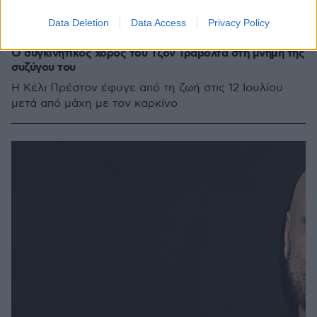
Data Deletion
Data Access
Privacy Policy
2
23.08.2020, 08:35
Ο συγκινητικός χορός του Τζον Τραβόλτα στη μνήμη της
συζύγου του
H Κέλι Πρέστον έφυγε από τη ζωή στις 12 Ιουλίου
μετά από μάχη με τον καρκίνο