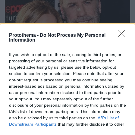
Protothema -
Do Not Process My Personal
Information
If you wish to opt-out of the sale, sharing to third parties, or
processing of your personal or sensitive information for
targeted advertising by us, please use the below opt-out
section to confirm your selection. Please note that after your
opt-out request is processed you may continue seeing
interest-based ads based on personal information utilized by
us or personal information disclosed to third parties prior to
15.10.2020, 12:57
your opt-out. You may separately opt-out of the further
Τζον Τραβόλτα: Η συγκινητική ανάρτηση για τα γενέθλια
disclosure of your personal information by third parties on the
της συζύγου του που «έφυγε» από τη ζωή πριν τρεις
IAB’s list of downstream participants. This information may
μηνες
also be disclosed by us to third parties on the
IAB’s List of
Downstream Participants
that may further disclose it to other
Η Κέλι Πρέστον πέθανε στα 57 της τον περασμένο
third parties.
Ιούλιο, μετά από μάχη δύο ετών με τον καρκίνο του