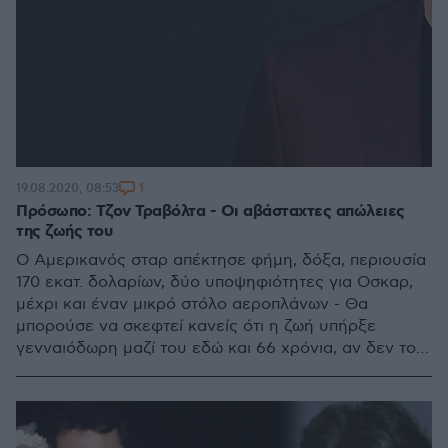
1
19.08.2020, 08:53
Πρόσωπο: Τζον Τραβόλτα - Οι αβάσταχτες απώλειες
της ζωής του
Ο Αμερικανός σταρ απέκτησε φήμη, δόξα, περιουσία
170 εκατ. δολαρίων, δύο υποψηφιότητες για Οσκαρ,
μέχρι και έναν μικρό στόλο αεροπλάνων - Θα
μπορούσε να σκεφτεί κανείς ότι η ζωή υπήρξε
γενναιόδωρη μαζί του εδώ και 66 χρόνια, αν δεν του
είχε κληροδοτήσει τρεις αξεπέραστες απώλειες
αγαπημένων του ανθρώπων