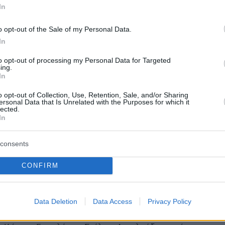
ονται μαζί με την κοινωνία για
In
αποκριθούν στις σύγχρονες
o opt-out of the Sale of my Personal Data.
ς
In
to opt-out of processing my Personal Data for Targeted
Πολιτισμού μίλησε στην ημερίδα με θέμα
ing.
ένο Πληροφοριακό Σύστημα για την Αναγνώριση και
In
 των Ελληνικών Μουσείων»
o opt-out of Collection, Use, Retention, Sale, and/or Sharing
ersonal Data that Is Unrelated with the Purposes for which it
lected.
2
In
 για την καινοτομία
consents
νωσαν στη Θεσσαλονίκη ο
ης Τσιόδρας και η Αλεξάνδρεια
CONFIRM
αινοτομίας
Data Deletion
Data Access
Privacy Policy
υτής της Ν.Δ. και η Αλεξάνδρεια Ζώνη Καινοτομίας
 την εκδήλωση στην οποία μίλησαν Απόστολος