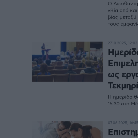
Ο Διευθυντής
«Βία από και
βίας μεταξύ
τους εμφανί
27.10.2025, 12:03
Ημερίδ
Επιμελ
ως εργ
Τεκμηρ
Η ημερίδα θ
15:30 στο 
07.06.2025, 16:4
Επιστημ