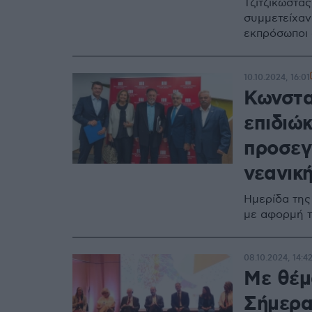
Τζιτζικώστα
συμμετείχαν 
εκπρόσωποι 
10.10.2024, 16:01
Κωνστα
επιδιώ
προσεγγ
νεανικ
Ημερίδα της
με αφορμή τ
08.10.2024, 14:4
Με θέμ
Σήμερα