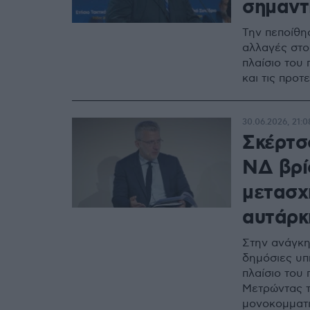
σημαντ
Την πεποίθησ
αλλαγές στο
πλαίσιο του 
και τις προ
30.06.2026, 21:0
Σκέρτσ
ΝΔ βρί
μετασχ
αυτάρκ
Στην ανάγκη
δημόσιες υπ
πλαίσιο του 
Μετρώντας το
μονοκομματι