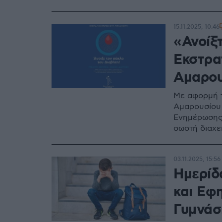
συνεργασία
15.11.2025, 10:46
«Ανοίξτ
Εκστρα
Αμαρου
Με αφορμή τ
Αμαρουσίου 
Ενημέρωσης 
σωστή διαχε
03.11.2025, 15:56
Ημερίδ
και Εφ
Γυμνάσ