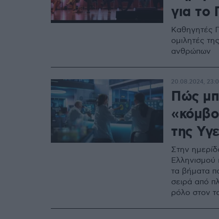
για το 
Καθηγητές Π
ομιλητές τη
ανθρώπων
20.08.2024, 23:
Πώς μπ
«κόμβο
της Υγε
Στην ημερίδ
Ελληνισμού 
τα βήματα π
σειρά από π
ρόλο στον τ