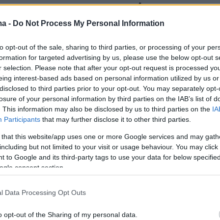
ητα, την υπογεννητικότητα και
ιξη της οικογένειας
ma -
Do Not Process My Personal Information
 της ημερίδας νεαρά ζευγάρια και γονείς θα έχουν την
to opt-out of the sale, sharing to third parties, or processing of your per
 μοιραστούν τις προσωπικές τους εμπειρίες
formation for targeted advertising by us, please use the below opt-out s
r selection. Please note that after your opt-out request is processed y
eing interest-based ads based on personal information utilized by us or
16
4
disclosed to third parties prior to your opt-out. You may separately opt-
κή Πινακοθήκη διοργανώνει
losure of your personal information by third parties on the IAB’s list of
. This information may also be disclosed by us to third parties on the
IA
 για την ελευθερία της τέχνης
Participants
that may further disclose it to other third parties.
πόηχο των βανδαλισμών
 that this website/app uses one or more Google services and may gath
including but not limited to your visit or usage behaviour. You may click 
ουν ειδικοί επιστήμονες, νομικοί, ιστορικοί της
 to Google and its third-party tags to use your data for below specifi
υθυντές πολιτιστικών οργανισμών και θεολόγοι
ogle consent section.
l Data Processing Opt Outs
8
8
ενδώνη: Τα Μουσεία πρέπει να
o opt-out of the Sharing of my personal data.