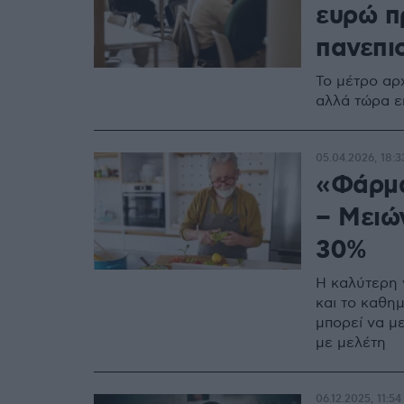
ευρώ π
πανεπι
Το μέτρο αρ
αλλά τώρα ε
05.04.2026, 18:3
«Φάρμα
– Μειών
30%
Η καλύτερη 
και το καθη
μπορεί να μ
με μελέτη
06.12.2025, 11:54