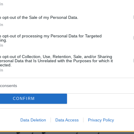
In
λο για την συνολική υγεία, αλλά και για εκείνη των
ότερα
o opt-out of the Sale of my Personal Data.
In
0
to opt-out of processing my Personal Data for Targeted
ο πρωινό το πιο σημαντικό
ing.
In
της ημέρας; Ο ειδικός απαντά
o opt-out of Collection, Use, Retention, Sale, and/or Sharing
ωινό έχει συνδεθεί στενά με την ενέργεια και τη
ersonal Data that Is Unrelated with the Purposes for which it
lected.
εία, η επιστήμη επανεξετάζει κατά πόσο η παράλειψή
In
άγματι επιζήμια, εξηγεί ο κ. Ευμένης Π. Καραφυλλίδης
 MSC, NYSCDN, Κλινικός Διαιτολόγος –
consents
ος, Διευθυντής Διαιτολογικού Τμήματος του
 General
CONFIRM
54
ρι: Νόστιμα, «έξυπνα» και
Data Deletion
Data Access
Privacy Policy
κά σνακ για την παραλία – Ο