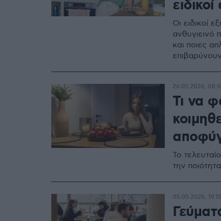
ειδικοί
Οι ειδικοί ε
ανθυγιεινό 
και ποιες α
επιβαρύνουν
26.05.2026, 08:0
Τι να 
κοιμηθε
αποφύγ
Το τελευταί
την ποιότητ
05.05.2026, 19:1
Γεύματα