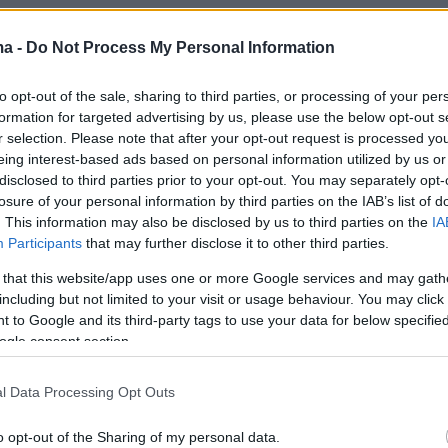
ο βραδινό, και το μεσημεριανό
ma -
Do Not Process My Personal Information
«θέλει» σωστό timing για
τερες καύσεις – Ποια είναι η
to opt-out of the sale, sharing to third parties, or processing of your per
formation for targeted advertising by us, please use the below opt-out s
ρη ώρα
r selection. Please note that after your opt-out request is processed y
eing interest-based ads based on personal information utilized by us or
η καταλληλότερη ώρα να φάμε μεσημεριανό για
disclosed to third parties prior to your opt-out. You may separately opt-
ολισμό και περισσότερες καύσεις; Δείτε τι
losure of your personal information by third parties on the IAB’s list of
ι ειδικοί
. This information may also be disclosed by us to third parties on the
IA
Participants
that may further disclose it to other third parties.
 that this website/app uses one or more Google services and may gath
including but not limited to your visit or usage behaviour. You may click 
υχνή πάθηση απειλεί όσους
 to Google and its third-party tags to use your data for below specifi
ίπουν το πρωινό και τρώνε
ogle consent section.
ο βράδυ
l Data Processing Opt Outs
ά δίνουμε μεγαλύτερη έμφαση στο τι τρώμε, νέα
o opt-out of the Sharing of my personal data.
ίχνουν πως το timing των γευμάτων παίζει εξίσου