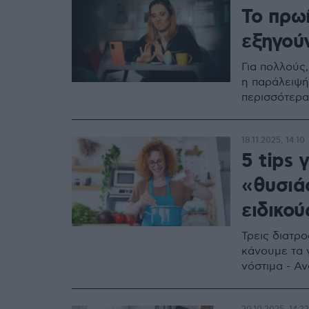
Το πρωί
εξηγούν
Για πολλούς,
η παράλειψή
περισσότερα
18.11.2025, 14:10
5 tips 
«θυσιά
ειδικού
Τρεις διατρο
κάνουμε τα 
νόστιμα - Α